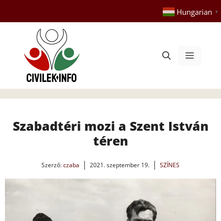
Kilépés
Hungarian
▼
a
tartalomba
Menü
Szabadtéri mozi a Szent István
téren
Szerző:
czaba
2021. szeptember 19.
SZÍNES