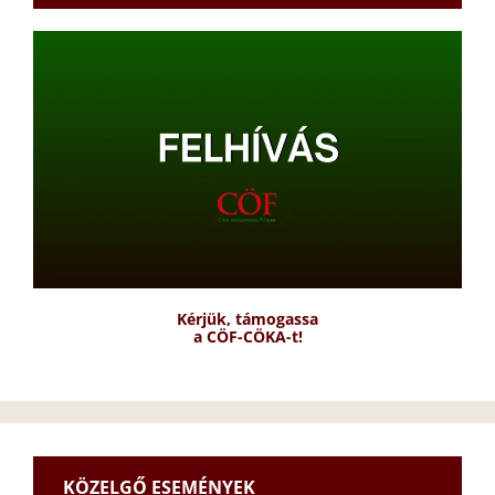
Kérjük, támogassa
a CÖF-CÖKA-t!
KÖZELGŐ ESEMÉNYEK