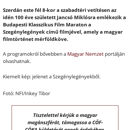
Szerdán este fél 8-kor a szabadtéri vetítésen az
idén 100 éve született Jancsó Miklósra emlékezik a
Budapesti Klasszikus Film Maraton a
Szegénylegények című filmjével, amely a magyar
filmtörténet mérföldköve.
A programokról bővebben a
Magyar Nemzet
portálján
olvashatnak.
Kiemelt kép: jelenet a Szegénylegényekből.
Fotó: NFI/Inkey Tibor
Tisztelettel kérjük a magyar
magánszférát, támogassa a CÖF-
CÖKA küldetését annak érdekében,