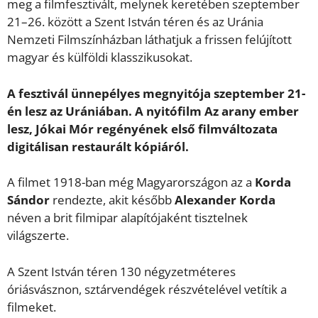
meg a filmfesztivált, melynek keretében szeptember
21–26. között a Szent István téren és az Uránia
Nemzeti Filmszínházban láthatjuk a frissen felújított
magyar és külföldi klasszikusokat.
A fesztivál ünnepélyes megnyitója szeptember 21-
én lesz az Urániában. A nyitófilm Az arany ember
lesz, Jókai Mór regényének első filmváltozata
digitálisan restaurált kópiáról.
A filmet 1918-ban még Magyarországon az a
Korda
Sándor
rendezte, akit később
Alexander Korda
néven a brit filmipar alapítójaként tisztelnek
világszerte.
A Szent István téren 130 négyzetméteres
óriásvásznon, sztárvendégek részvételével vetítik a
filmeket.