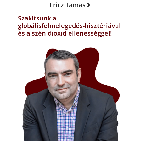
Fricz Tamás
Szakítsunk a
globálisfelmelegedés-hisztériával
és a szén-dioxid-ellenességgel!