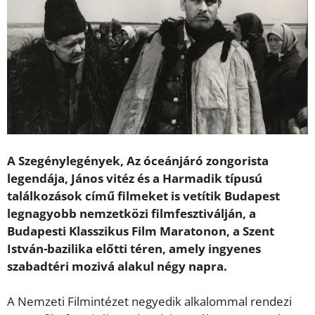
A Szegénylegények, Az óceánjáró zongorista
legendája, János vitéz és a Harmadik típusú
találkozások című filmeket is vetítik Budapest
legnagyobb nemzetközi filmfesztiválján, a
Budapesti Klasszikus Film Maratonon, a Szent
István-bazilika előtti téren, amely ingyenes
szabadtéri mozivá alakul négy napra.
A Nemzeti Filmintézet negyedik alkalommal rendezi