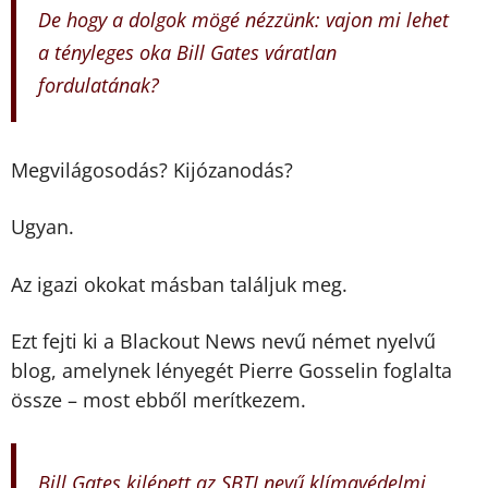
De hogy a dolgok mögé nézzünk: vajon mi lehet
a tényleges oka Bill Gates váratlan
fordulatának?
Megvilágosodás? Kijózanodás?
Ugyan.
Az igazi okokat másban találjuk meg.
Ezt fejti ki a Blackout News nevű német nyelvű
blog, amelynek lényegét Pierre Gosselin foglalta
össze – most ebből merítkezem.
Bill Gates kilépett az SBTI nevű klímavédelmi