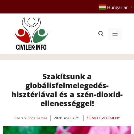
Kilépés
Hungarian
▼
a
tartalomba
Menü
Szakítsunk a
globálisfelmelegedés-
hisztériával és a szén-dioxid-
ellenességgel!
Szerző:
Fricz Tamás
2026. május 25.
KIEMELT
,
VÉLEMÉNY