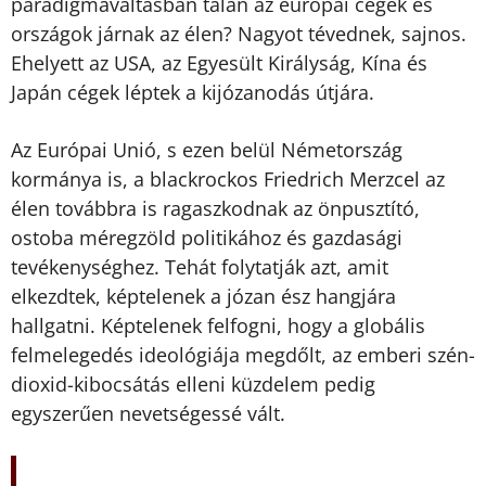
paradigmaváltásban talán az európai cégek és
országok járnak az élen? Nagyot tévednek, sajnos.
Ehelyett az USA, az Egyesült Királyság, Kína és
Japán cégek léptek a kijózanodás útjára.
Az Európai Unió, s ezen belül Németország
kormánya is, a blackrockos Friedrich Merzcel az
élen továbbra is ragaszkodnak az önpusztító,
ostoba méregzöld politikához és gazdasági
tevékenységhez. Tehát folytatják azt, amit
elkezdtek, képtelenek a józan ész hangjára
hallgatni. Képtelenek felfogni, hogy a globális
felmelegedés ideológiája megdőlt, az emberi szén-
dioxid-kibocsátás elleni küzdelem pedig
egyszerűen nevetségessé vált.