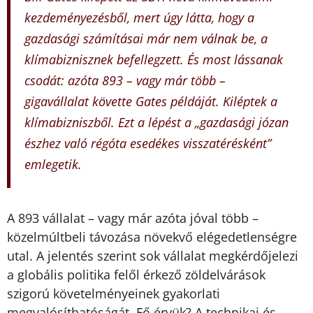
kezdeményezésből, mert úgy látta, hogy a
gazdasági számításai már nem válnak be, a
klímabiznisznek befellegzett. És most lássanak
csodát: azóta 893 – vagy már több –
gigavállalat követte Gates példáját. Kiléptek a
klímabizniszből. Ezt a lépést a „gazdasági józan
észhez való régóta esedékes visszatérésként”
emlegetik.
A 893 vállalat – vagy már azóta jóval több –
közelmúltbeli távozása növekvő elégedetlenségre
utal. A jelentés szerint sok vállalat megkérdőjelezi
a globális politika felől érkező zöldelvárások
szigorú követelményeinek gyakorlati
megvalósíthatóságát. Fő érvük? A technikai és