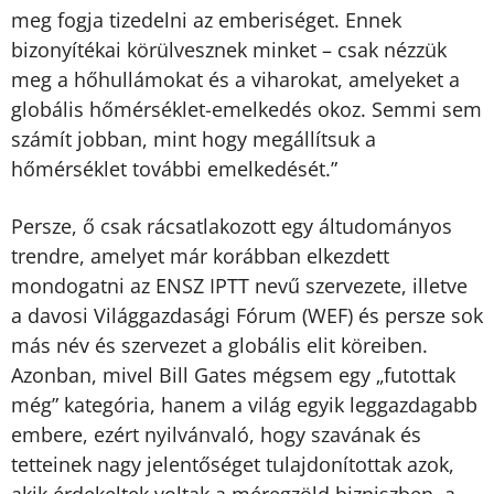
meg fogja tizedelni az emberiséget. Ennek
bizonyítékai körülvesznek minket – csak nézzük
meg a hőhullámokat és a viharokat, amelyeket a
globális hőmérséklet-emelkedés okoz. Semmi sem
számít jobban, mint hogy megállítsuk a
hőmérséklet további emelkedését.”
Persze, ő csak rácsatlakozott egy áltudományos
trendre, amelyet már korábban elkezdett
mondogatni az ENSZ IPTT nevű szervezete, illetve
a davosi Világgazdasági Fórum (WEF) és persze sok
más név és szervezet a globális elit köreiben.
Azonban, mivel Bill Gates mégsem egy „futottak
még” kategória, hanem a világ egyik leggazdagabb
embere, ezért nyilvánvaló, hogy szavának és
tetteinek nagy jelentőséget tulajdonítottak azok,