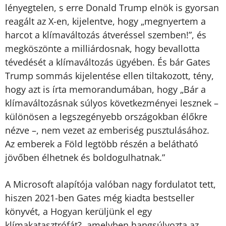
lényegtelen, s erre Donald Trump elnök is gyorsan
reagált az X-en, kijelentve, hogy „megnyertem a
harcot a klímaváltozás átveréssel szemben!”, és
megköszönte a milliárdosnak, hogy bevallotta
tévedését a klímaváltozás ügyében. És bár Gates
Trump sommás kijelentése ellen tiltakozott, tény,
hogy azt is írta memorandumában, hogy „Bár a
klímaváltozásnak súlyos következményei lesznek –
különösen a legszegényebb országokban élőkre
nézve –, nem vezet az emberiség pusztulásához.
Az emberek a Föld legtöbb részén a belátható
jövőben élhetnek és boldogulhatnak.”
A Microsoft alapítója valóban nagy fordulatot tett,
hiszen 2021-ben Gates még kiadta bestseller
könyvét, a Hogyan kerüljünk el egy
klímakatasztrófát?, amelyben hangsúlyozta az