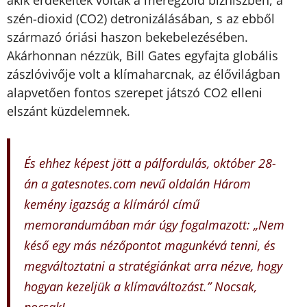
akik érdekeltek voltak a méregzöld bizniszben, a
szén-dioxid (CO2) detronizálásában, s az ebből
származó óriási haszon bekebelezésében.
Akárhonnan nézzük, Bill Gates egyfajta globális
zászlóvivője volt a klímaharcnak, az élővilágban
alapvetően fontos szerepet játszó CO2 elleni
elszánt küzdelemnek.
És ehhez képest jött a pálfordulás, október 28-
án a gatesnotes.com nevű oldalán Három
kemény igazság a klímáról című
memorandumában már úgy fogalmazott: „Nem
késő egy más nézőpontot magunkévá tenni, és
megváltoztatni a stratégiánkat arra nézve, hogy
hogyan kezeljük a klímaváltozást.” Nocsak,
nocsak!