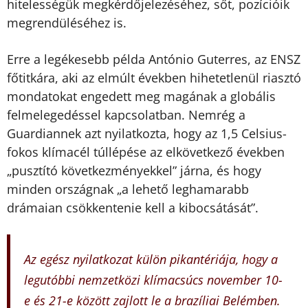
hitelességük megkérdőjelezéséhez, sőt, pozícióik
megrendüléséhez is.
Erre a legékesebb példa António Guterres, az ENSZ
főtitkára, aki az elmúlt években hihetetlenül riasztó
mondatokat engedett meg magának a globális
felmelegedéssel kapcsolatban. Nemrég a
Guardiannek azt nyilatkozta, hogy az 1,5 Celsius-
fokos klímacél túllépése az elkövetkező években
„pusztító következményekkel” járna, és hogy
minden országnak „a lehető leghamarabb
drámaian csökkentenie kell a kibocsátását”.
Az egész nyilatkozat külön pikantériája, hogy a
legutóbbi nemzetközi klímacsúcs november 10-
e és 21-e között zajlott le a brazíliai Belémben.