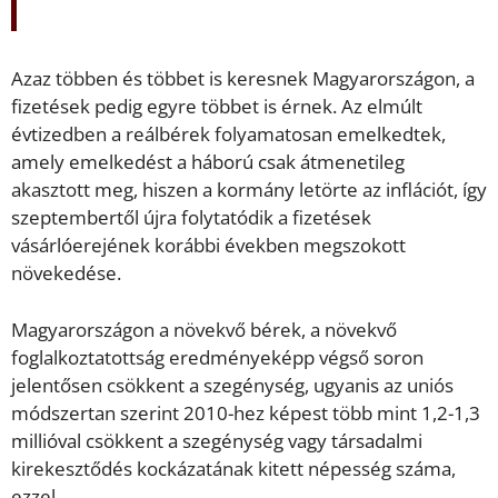
Azaz többen és többet is keresnek Magyarországon, a
fizetések pedig egyre többet is érnek. Az elmúlt
évtizedben a reálbérek folyamatosan emelkedtek,
amely emelkedést a háború csak átmenetileg
akasztott meg, hiszen a kormány letörte az inflációt, így
szeptembertől újra folytatódik a fizetések
vásárlóerejének korábbi években megszokott
növekedése.
Magyarországon a növekvő bérek, a növekvő
foglalkoztatottság eredményeképp végső soron
jelentősen csökkent a szegénység, ugyanis az uniós
módszertan szerint 2010-hez képest több mint 1,2-1,3
millióval csökkent a szegénység vagy társadalmi
kirekesztődés kockázatának kitett népesség száma,
ezzel