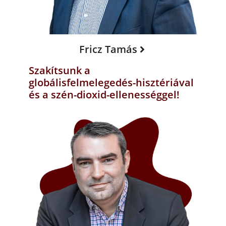
Fricz Tamás
Szakítsunk a
globálisfelmelegedés-hisztériával
és a szén-dioxid-ellenességgel!