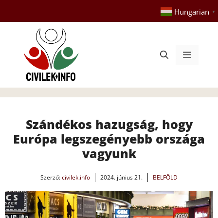
Kilépés
Hungarian
▼
a
tartalomba
Menü
Szándékos hazugság, hogy
Európa legszegényebb országa
vagyunk
Szerző:
civilek.info
2024. június 21.
BELFÖLD