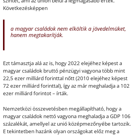
szintet, ami az unión belül a legmagasabb érték.
Következésképpen
a magyar családok nem elköltik a jövedelmüket,
hanem megtakarítják.
Ezt támasztja alá az is, hogy 2022 elejéhez képest a
magyar családok bruttó pénzügyi vagyona több mint
22,5 ezer milliárd forinttal nőtt (2010 elejéhez képest
72 ezer milliárd forinttal), így az már meghaladja a 102
ezer milliárd forintot – írták.
Nemzetközi összevetésben megállapítható, hogy a
magyar családok nettó vagyona meghaladja a GDP 106
százalékát, amellyel az unió középmezőnyébe tartozik.
E tekintetben hazánk olyan országokat előz meg a