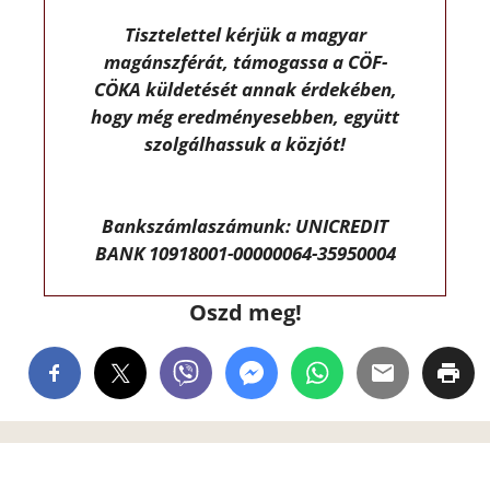
Tisztelettel kérjük a magyar
magánszférát, támogassa a CÖF-
CÖKA küldetését annak érdekében,
hogy még eredményesebben, együtt
szolgálhassuk a közjót!
Bankszámlaszámunk: UNICREDIT
BANK 10918001-00000064-35950004
Oszd meg!