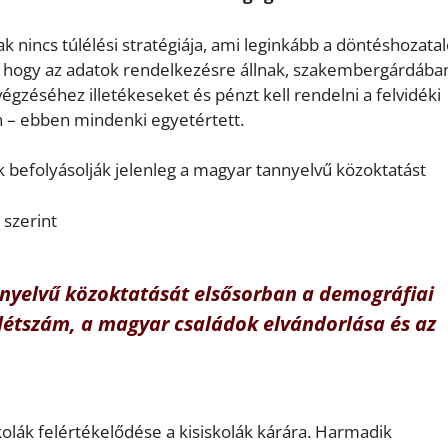
 nincs túlélési stratégiája, ami leginkább a döntéshozata
, hogy az adatok rendelkezésre állnak, szakembergárdába
égzéséhez illetékeseket és pénzt kell rendelni a felvidéki
 ebben mindenki egyetértett.
 befolyásolják jelenleg a magyar tannyelvű közoktatást
 szerint
nyelvű közoktatását elsősorban a demográfiai
létszám, a magyar családok elvándorlása és az
kolák felértékelődése a kisiskolák kárára. Harmadik