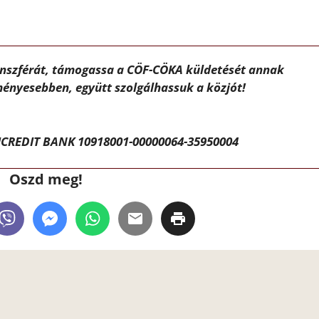
ánszférát, támogassa a CÖF-CÖKA küldetését annak
ényesebben, együtt szolgálhassuk a közjót!
CREDIT BANK 10918001-00000064-35950004
Oszd meg!