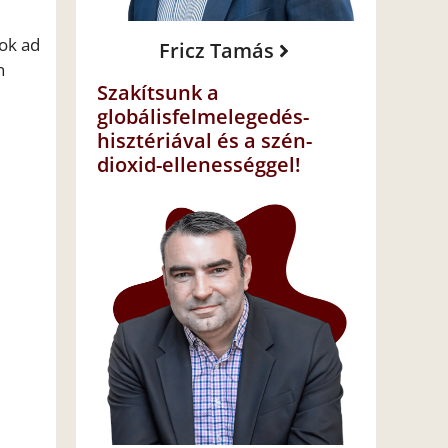
lok ad
Fricz Tamás
n
Szakítsunk a
globálisfelmelegedés-
hisztériával és a szén-
dioxid-ellenességgel!