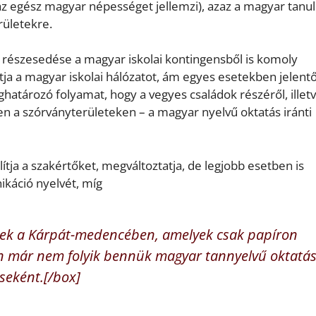
 egész magyar népességet jellemzi), azaz a magyar tanu
ületekre.
részesedése a magyar iskolai kontingensből is komoly
tja a magyar iskolai hálózatot, ám egyes esetekben jelent
határozó folyamat, hogy a vegyes családok részéről, illetv
 a szórványterületeken – a magyar nyelvű oktatás iránti
ítja a szakértőket, megváltoztatja, de legjobb esetben is
nikáció nyelvét, míg
yek a Kárpát-medencében, amelyek csak papíron
an már nem folyik bennük magyar tannyelvű oktatás
seként.[/box]