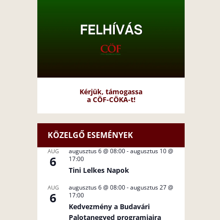
Kérjük, támogassa
a CÖF-CÖKA-t!
KÖZELGŐ ESEMÉNYEK
augusztus 6 @ 08:00
-
augusztus 10 @
AUG
6
17:00
Tini Lelkes Napok
augusztus 6 @ 08:00
-
augusztus 27 @
AUG
6
17:00
Kedvezmény a Budavári
Palotanegyed programjaira