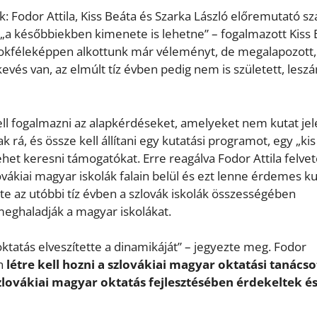
: Fodor Attila, Kiss Beáta és Szarka László előremutató s
„a későbbiekben kimenete is lehetne” – fogalmazott Kiss 
, sokféleképpen alkottunk már véleményt, de megalapozott,
és van, az elmúlt tíz évben pedig nem is született, lesz
ell fogalmazni az alapkérdéseket, amelyeket nem kutat jel
á, és össze kell állítani egy kutatási programot, egy „kis
ehet keresni támogatókat. Erre reagálva Fodor Attila felvet
vákiai magyar iskolák falain belül és ezt lenne érdemes ku
te az utóbbi tíz évben a szlovák iskolák összességében
meghaladják a magyar iskolákat.
ktatás elveszítette a dinamikáját” – jegyezte meg. Fodor
an
létre kell hozni a szlovákiai magyar oktatási tanácso
lovákiai magyar oktatás fejlesztésében érdekeltek é