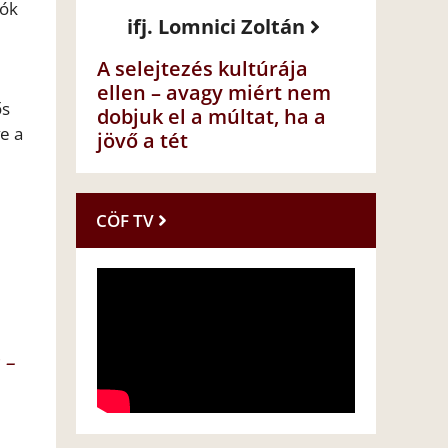
lók
ifj. Lomnici Zoltán
A selejtezés kultúrája
ellen – avagy miért nem
ős
dobjuk el a múltat, ha a
e a
jövő a tét
CÖF TV
 –