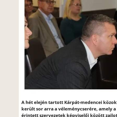
A hét elején tartott Kárpát-medencei közo
került sor arra a véleménycserére, amely a 
érintett szervezetek képviselői között zaj