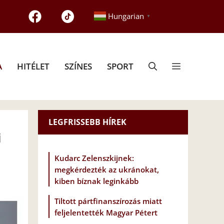
Hungarian
▼
A
HITÉLET
SZÍNES
SPORT
LEGFRISSEBB HÍREK
i
Kudarc Zelenszkijnek:
megkérdezték az ukránokat,
kiben bíznak leginkább
Tiltott pártfinanszírozás miatt
feljelentették Magyar Pétert