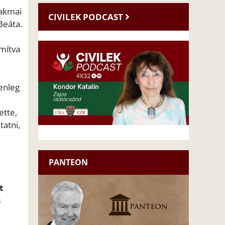
zakmai
CIVILEK PODCAST
Beáta.
ámítva
enleg
ette,
tatni,
PANTEON
t
s