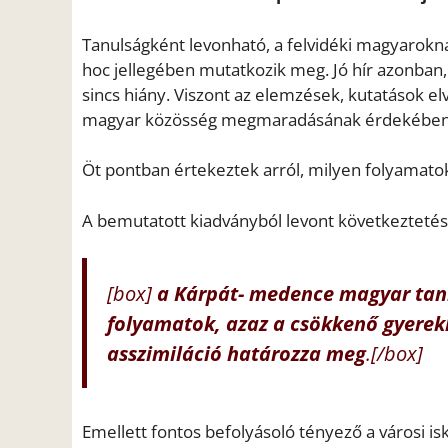
Tanulságként levonható, a felvidéki magyaroknak
hoc jellegében mutatkozik meg. Jó hír azonban
sincs hiány. Viszont az elemzések, kutatások elv
magyar közösség megmaradásának érdekében –
Öt pontban értekeztek arról, milyen folyamatok
A bemutatott kiadványból levont következtetés
[box]
a Kárpát- medence magyar tan
folyamatok, azaz a csökkenő gyerek
asszimiláció határozza meg
.[/box]
Emellett fontos befolyásoló tényező a városi is