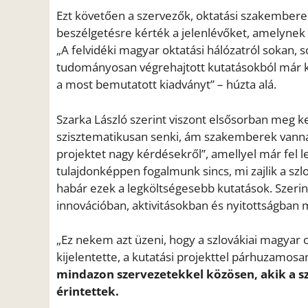
Ezt követően a szervezők, oktatási szakemberek
beszélgetésre kérték a jelenlévőket, amelynek 
„A felvidéki magyar oktatási hálózatról sokan
tudományosan végrehajtott kutatásokból már kev
a most bemutatott kiadványt” – húzta alá.
Szarka László szerint viszont elsősorban meg k
szisztematikusan senki, ám szakemberek vannak r
projektet nagy kérdésekről”, amellyel már fel l
tulajdonképpen fogalmunk sincs, mi zajlik a szlo
habár ezek a legköltségesebb kutatások. Szerin
innovációban, aktivitásokban és nyitottságban 
„Ez nekem azt üzeni, hogy a szlovákiai magyar o
kijelentette, a kutatási projekttel párhuzamos
mindazon szervezetekkel közösen, akik a sz
érintettek.