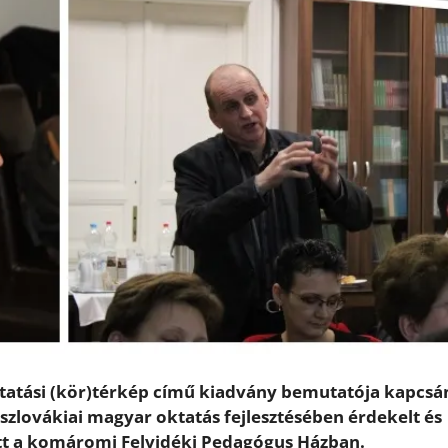
ktatási (kör)térkép című kiadvány bemutatója kapcsá
szlovákiai magyar oktatás fejlesztésében érdekelt és
lott a komáromi Felvidéki Pedagógus Házban.