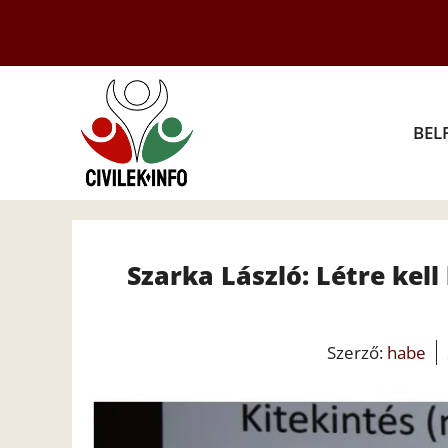
Kilépés
a
tartalomba
BEL
Szarka László: Létre kell
Szerző:
habe