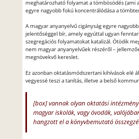
meghatározható folyamat a tömbösödés (ami az
egyre nagyobb fokú koncentrálódása a tömbter
A magyar anyanyelvű cigányság egyre nagyobb 
jelentőséggel bír, amely egyúttal ugyan fenntar
szegregációs folyamatokat katalizál. Ötödik meg
nem magyar anyanyelvűek részéről – jellemzően
megnövekvő kereslet.
Ez azonban oktatásmódszertani kihívások elé áll
vegyessé teszi a tanítás, illetve a belső kommu
[box] vannak olyan oktatási intézmén
magyar iskolák, vagy óvodák, valójáb
hangzott el a könyvbemutató összegzé