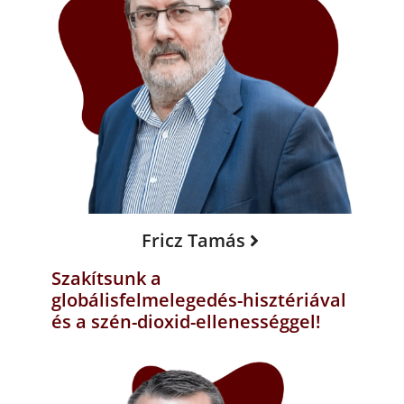
Fricz Tamás
Szakítsunk a
globálisfelmelegedés-hisztériával
és a szén-dioxid-ellenességgel!