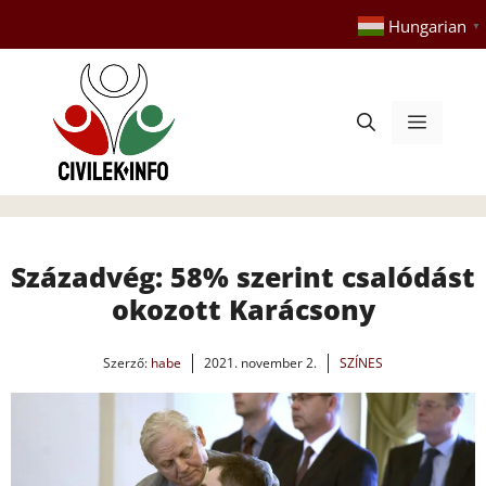
Kilépés
Hungarian
▼
a
tartalomba
Menü
Századvég: 58% szerint csalódást
okozott Karácsony
Szerző:
habe
2021. november 2.
SZÍNES