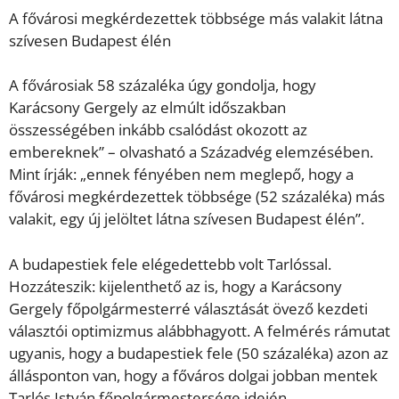
A fővárosi megkérdezettek többsége más valakit látna
szívesen Budapest élén
A fővárosiak 58 százaléka úgy gondolja, hogy
Karácsony Gergely az elmúlt időszakban
összességében inkább csalódást okozott az
embereknek” – olvasható a Századvég elemzésében.
Mint írják: „ennek fényében nem meglepő, hogy a
fővárosi megkérdezettek többsége (52 százaléka) más
valakit, egy új jelöltet látna szívesen Budapest élén”.
A budapestiek fele elégedettebb volt Tarlóssal.
Hozzáteszik: kijelenthető az is, hogy a Karácsony
Gergely főpolgármesterré választását övező kezdeti
választói optimizmus alábbhagyott. A felmérés rámutat
ugyanis, hogy a budapestiek fele (50 százaléka) azon az
állásponton van, hogy a főváros dolgai jobban mentek
Tarlós István főpolgármestersége idején.