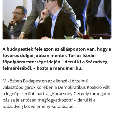
A budapestiek fele azon az állásponton van, hogy a
főváros dolgai jobban mentek Tarlós István
főpolgármestersége idején – derül ki a Századvég
felméréséből. – hozta a mandiner.hu.
Miközben Budapesten az ellenzéki érzelmű
választópolgárok körében a Demokratikus Koalíció vált
a legnépszerűbb párttá, „Karácsony Gergely támogatói
bázisa jelentősen megfogyatkozott” – derül ki a
Századvég közvélemény-kutatásából.