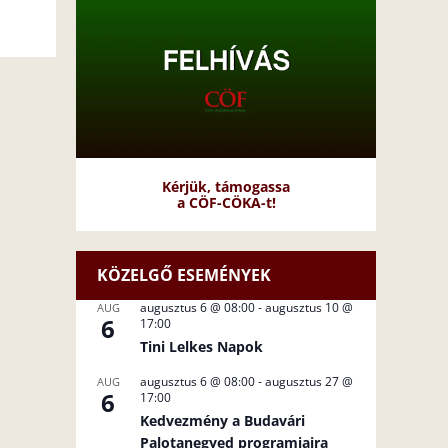
Kérjük, támogassa
a CÖF-CÖKA-t!
KÖZELGŐ ESEMÉNYEK
augusztus 6 @ 08:00
-
augusztus 10 @
AUG
6
17:00
Tini Lelkes Napok
augusztus 6 @ 08:00
-
augusztus 27 @
AUG
6
17:00
Kedvezmény a Budavári
Palotanegyed programjaira