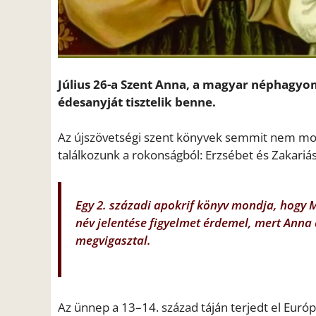
Július 26-a Szent Anna, a magyar néphagyo
édesanyját tisztelik benne.
Az újszövetségi szent könyvek semmit nem mon
találkozunk a rokonságból: Erzsébet és Zakariá
Egy 2. századi apokrif könyv mondja, hogy 
név jelentése figyelmet érdemel, mert Anna 
megvigasztal.
Az ünnep a 13–14. század táján terjedt el Eu