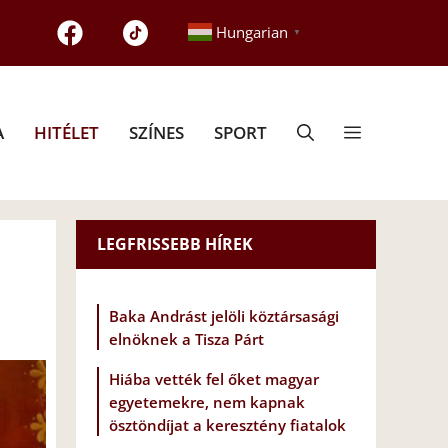
Hungarian
▼
A
HITÉLET
SZÍNES
SPORT
LEGFRISSEBB HÍREK
Baka Andrást jelöli köztársasági
elnöknek a Tisza Párt
Hiába vették fel őket magyar
egyetemekre, nem kapnak
ösztöndíjat a keresztény fiatalok