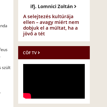
ifj. Lomnici Zoltán
A selejtezés kultúrája
ellen – avagy miért nem
enda
dobjuk el a múltat, ha a
jövő a tét
feus
CÖF TV
,
 szült
.