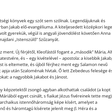
vetségi könyvek egy szót sem szólnak. Legendájuknak és
sorban Jakab elő-evangéliuma. A kiteljesedett középkori leg
 volt gyerekük, végül is angyali jövendölést követően Anna
majdani „Istenszülő” Szűzanyát.
ment. Új férjétől, Kleofástól fogant a „második” Mária, Al
atestvére, és – egy kivételével – apostola: a kisebbik Jakab
ást is eltemette, és újból férjhez ment egy Salamon nevű
t apja után Szaloménak hívtak. Ő lett Zebedeus felesége és
kat: a nagyobbik Jakabot és Jánost.
y képzetektől zsongó agyban alkothattak családot (a kopt
riából egyet csinált, s fiaikat Jézus fivéreinek tette meg)
archaikus istennőháromság képe kísért, amelyet a
nő és háromtagú kísérete jelenít meg (l. Héra és a