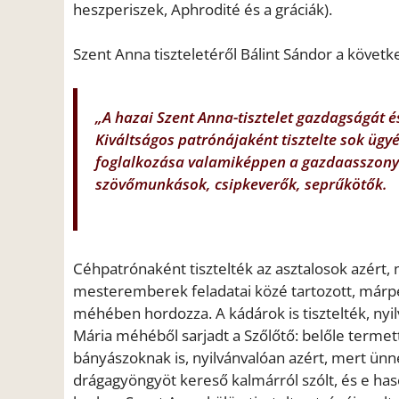
heszperiszek, Aphrodité és a gráciák).
Szent Anna tiszteletéről Bálint Sándor a követke
„A hazai Szent Anna-tisztelet gazdagságát é
Kiváltságos patrónájaként tisztelte sok ügy
foglalkozása valamiképpen a gazdaasszonys
szövőmunkások, csipkeverők, seprűkötők.
Céhpatrónaként tisztelték az asztalosok azért,
mesteremberek feladatai közé tartozott, márpe
méhében hordozza. A kádárok is tisztelték, nyi
Mária méhéből sarjadt a Szőlőtő: belőle termett
bányászoknak is, nyilvánvalóan azért, mert ünn
drágagyöngyöt kereső kalmárról szólt, és e has