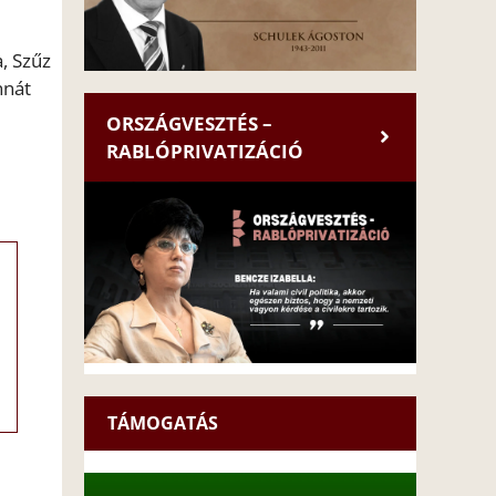
, Szűz
nnát
ORSZÁGVESZTÉS –
RABLÓPRIVATIZÁCIÓ
TÁMOGATÁS