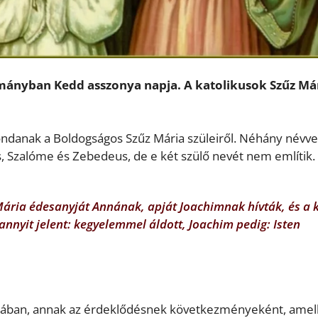
mányban Kedd asszonya napja. A katolikusok Szűz Má
danak a Boldogságos Szűz Mária szüleiről. Néhány névve
s, Szalóme és Zebedeus, de e két szülő nevét nem említik.
Mária édesanyját Annának, apját Joachimnak hívták, és a 
annyit jelent: kegyelemmel áldott, Joachim pedig: Isten
rópában, annak az érdeklődésnek következményeként, amel