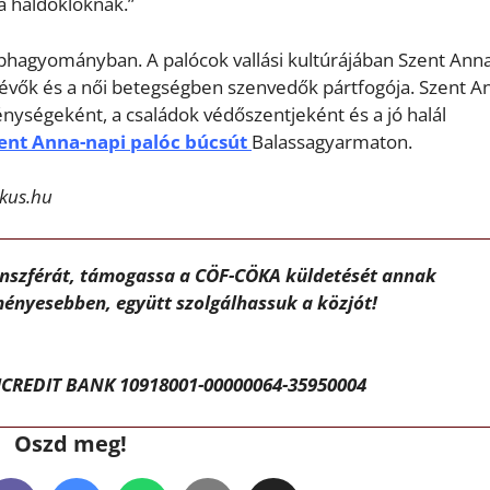
 a haldoklóknak.”
éphagyományban. A palócok vallási kultúrájában Szent Anna
 lévők és a női betegségben szenvedők pártfogója. Szent A
nységeként, a családok védőszentjeként és a jó halál
ent Anna-napi palóc búcsút
Balassagyarmaton.
ikus.hu
ánszférát, támogassa a CÖF-CÖKA küldetését annak
ényesebben, együtt szolgálhassuk a közjót!
CREDIT BANK 10918001-00000064-35950004
Oszd meg!