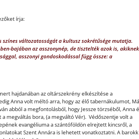
zőket írja:
s színes változatosságát a kultusz sokrétűsége mutatja.
ében-bajában az asszonynép, de tisztelték azok is, akiknek
ággal, asszonyi gondoskodással függ össze: a
 mert hajdanában az oltárszekrény elkészítése a
dig Anna volt méltó arra, hogy az élő tabernákulumot, Má
lván abból a megfontolásból, hogy Jessze törzséből, Anna 
 a megváltás bora, (a megváltó Vér). Védőszentje volt a
epének evangéliuma a szántóföldön elrejtett kincsről, a
onlatokat Szent Annára is lehetett vonatkoztatni. A barokk