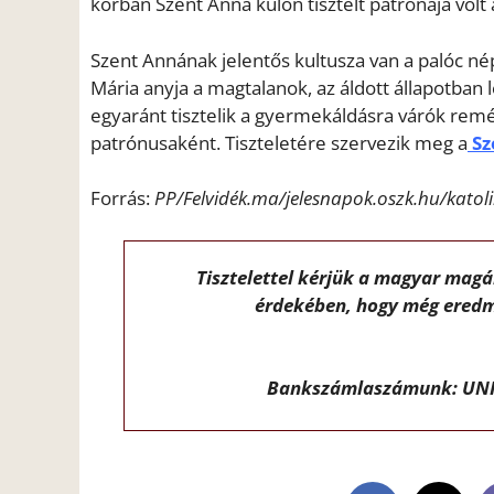
korban Szent Anna külön tisztelt patrónája volt
Szent Annának jelentős kultusza van a palóc n
Mária anyja a magtalanok, az áldott állapotban
egyaránt tisztelik a gyermekáldásra várók remé
patrónusaként. Tiszteletére szervezik meg a
Sz
Forrás:
PP/Felvidék.ma/jelesnapok.oszk.hu/katol
Tisztelettel kérjük a magyar mag
érdekében, hogy még eredm
Bankszámlaszámunk: UNI