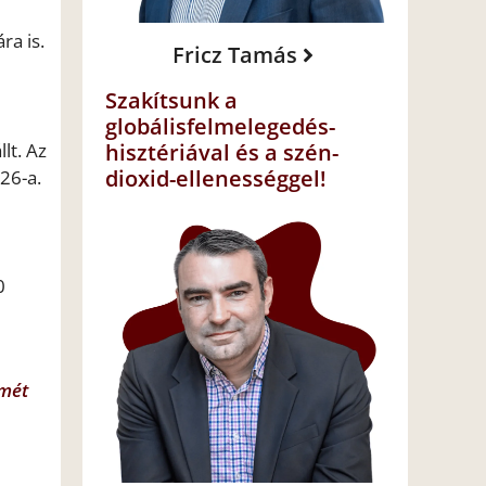
ra is.
Fricz Tamás
Szakítsunk a
globálisfelmelegedés-
lt. Az
hisztériával és a szén-
dioxid-ellenességgel!
 26-a.
0
smét