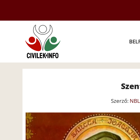
Kilépés
a
tartalomba
BEL
Szen
Szerző:
NBL