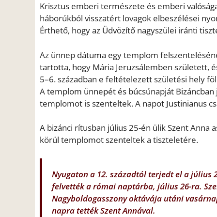
Krisztus emberi természete és emberi valósága 
háborúkból visszatért lovagok elbeszélései nyom
Érthető, hogy az Üdvözítő nagyszülei iránti tiszte
Az ünnep dátuma egy templom felszentelésének
tartotta, hogy Mária Jeruzsálemben született, 
5–6. században e feltételezett születési hely fölé
A templom ünnepét és búcsúnapját Bizáncban jú
templomot is szenteltek. A napot Justinianus c
A bizánci rítusban július 25-én ülik Szent Ann
körül templomot szenteltek a tiszteletére.
Nyugaton a 12. századtól terjedt el a július
felvették a római naptárba, július 26-ra. Sz
Nagyboldogasszony oktávája utáni vasárnap
napra tették Szent Annával.