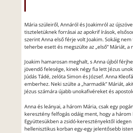
Mária szüleiről, Annáról és Joakimról az újszö
tiszteletüknek forrásai az apokrif írások, első
szerint Anna első férje volt Joakim. Sokáig nem
teherbe esett és megszülte az „első” Máriát, a 
Joakim hamarosan meghalt, s Anna újból férjhez 
jövendő felesége, kinek négy fia lett Jézus unok
Júdás Tádé, zelóta Simon és József. Anna Kleof
emberhez. Neki szülte a „harmadik” Máriát, aki
Jézus számára újabb unokafivéreket és apostolo
Anna és leányai, a három Mária, csak egy pogán
keresztény felfogás odáig ment, hogy a három Má
Együttesükben a zsidó-keresztényektől idegen 
hellenisztikus korban egy-egy jelentősebb isten