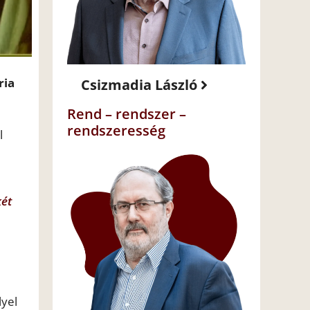
ria
Csizmadia László
Rend – rendszer –
rendszeresség
l
két
lyel