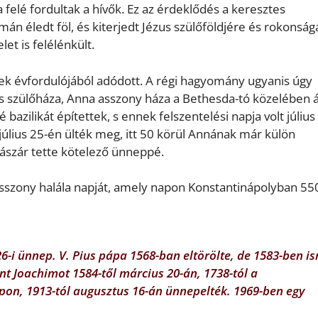
felé fordultak a hívők. Ez az érdeklődés a keresztes
án éledt föl, és kiterjedt Jézus szülőföldjére és rokonságá
let is felélénkült.
 évfordulójából adódott. A régi hagyomány ugyanis úgy
és szülőháza, Anna asszony háza a Bethesda-tó közelében ál
 bazilikát építettek, s ennek felszentelési napja volt július
lius 25-én ülték meg, itt 50 körül Annának már külön
sászár tette kötelező ünneppé.
a asszony halála napját, amely napon Konstantinápolyban 55
 26-i ünnep. V. Pius pápa 1568-ban eltörölte, de 1583-ben i
ent Joachimot 1584-től március 20-án, 1738-tól a
on, 1913-tól augusztus 16-án ünnepelték. 1969-ben egy