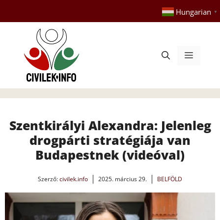
Kilépés
Hungarian
▼
a
tartalomba
Menü
Szentkirályi Alexandra: Jelenleg
drogpárti stratégiája van
Budapestnek (videóval)
Szerző:
civilek.info
2025. március 29.
BELFÖLD