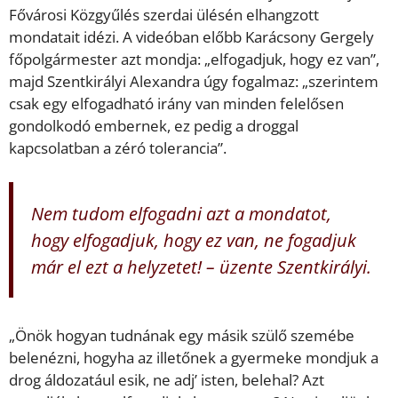
Fővárosi Közgyűlés szerdai ülésén elhangzott
mondatait idézi. A videóban előbb Karácsony Gergely
főpolgármester azt mondja: „elfogadjuk, hogy ez van”,
majd Szentkirályi Alexandra úgy fogalmaz: „szerintem
csak egy elfogadható irány van minden felelősen
gondolkodó embernek, ez pedig a droggal
kapcsolatban a zéró tolerancia”.
Nem tudom elfogadni azt a mondatot,
hogy elfogadjuk, hogy ez van, ne fogadjuk
már el ezt a helyzetet! – üzente Szentkirályi.
„Önök hogyan tudnának egy másik szülő szemébe
belenézni, hogyha az illetőnek a gyermeke mondjuk a
drog áldozatául esik, ne adj’ isten, belehal? Azt