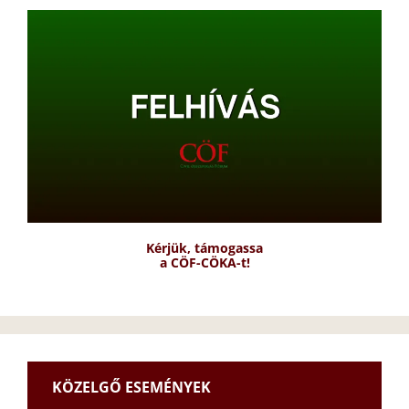
Kérjük, támogassa
a CÖF-CÖKA-t!
KÖZELGŐ ESEMÉNYEK