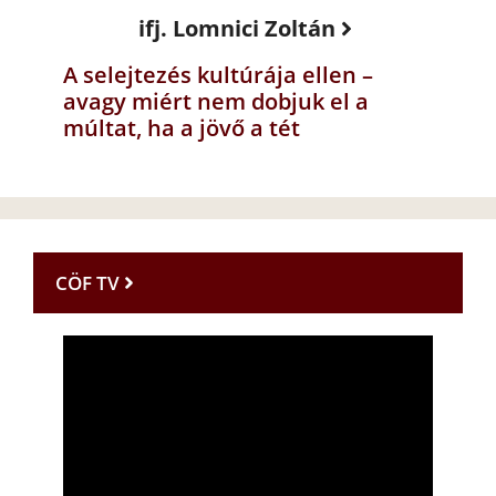
ifj. Lomnici Zoltán
A selejtezés kultúrája ellen –
avagy miért nem dobjuk el a
múltat, ha a jövő a tét
CÖF TV