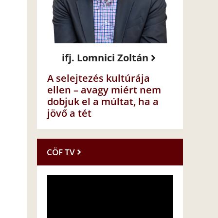
ifj. Lomnici Zoltán
A selejtezés kultúrája
ellen – avagy miért nem
dobjuk el a múltat, ha a
jövő a tét
CÖF TV