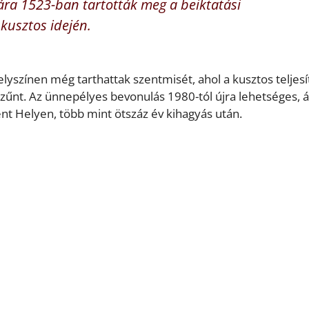
ra 1523-ban tartották meg a beiktatási
kusztos idején.
lyszínen még tarthattak szentmisét, ahol a kusztos teljesí
szűnt. Az ünnepélyes bevonulás 1980-tól újra lehetséges,
nt Helyen, több mint ötszáz év kihagyás után.