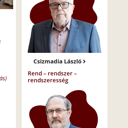
z
Csizmadia László
Rend – rendszer –
ás)
rendszeresség