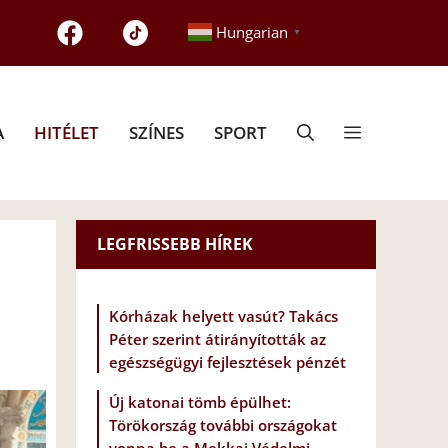
Hungarian
▼
A
HITÉLET
SZÍNES
SPORT
LEGFRISSEBB HÍREK
Kórházak helyett vasút? Takács
Péter szerint átirányították az
egészségügyi fejlesztések pénzét
Új katonai tömb épülhet:
Törökország további országokat