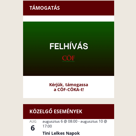
TÁMOGATÁS
Kérjük, támogassa
a CÖF-CÖKA-t!
KÖZELGŐ ESEMÉNYEK
augusztus 6 @ 08:00
-
augusztus 10 @
AUG
6
17:00
Tini Lelkes Napok