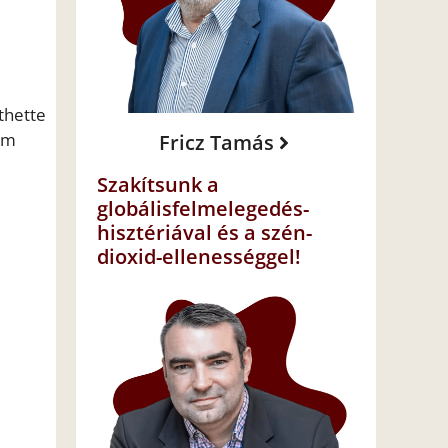
thette
 ám
Fricz Tamás
Szakítsunk a
globálisfelmelegedés-
hisztériával és a szén-
dioxid-ellenességgel!