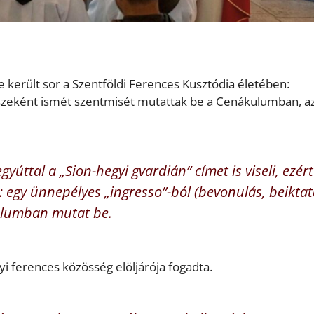
került sor a Szentföldi Ferences Kusztódia életében:
szeként ismét szentmisét mutattak be a Cenákulumban, a
úttal a „Sion-hegyi gvardián” címet is viseli, ezért
: egy ünnepélyes „ingresso”-ból (bevonulás, beiktat
ulumban mutat be.
yi ferences közösség elöljárója fogadta.