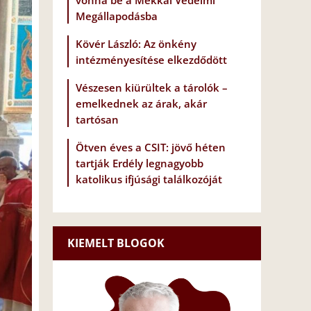
vonna be a Mekkai Védelmi
Megállapodásba
Kövér László: Az önkény
intézményesítése elkezdődött
Vészesen kiürültek a tárolók –
emelkednek az árak, akár
tartósan
Ötven éves a CSIT: jövő héten
tartják Erdély legnagyobb
katolikus ifjúsági találkozóját
KIEMELT BLOGOK