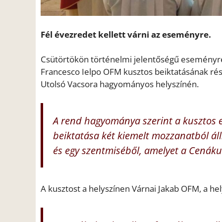
Fél évezredet kellett várni az eseményre.
Csütörtökön történelmi jelentőségű eseményre 
Francesco Ielpo OFM kusztos beiktatásának ré
Utolsó Vacsora hagyományos helyszínén.
A rend hagyománya szerint a kusztos egy
beiktatása két kiemelt mozzanatból áll
és egy szentmiséből, amelyet a Cenák
A kusztost a helyszínen Várnai Jakab OFM, a hel