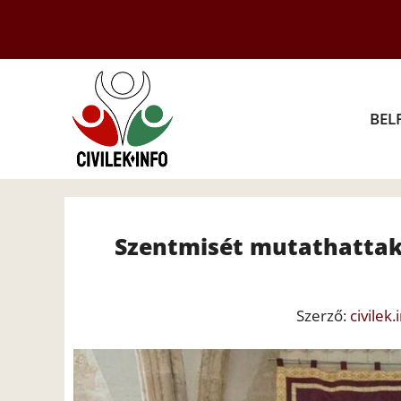
Kilépés
a
tartalomba
BEL
Szentmisét mutathattak 
Szerző:
civilek.