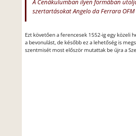
A Cenákulumban ilyen formában utoljá
szertartásokat Angelo da Ferrara OFM 
Ezt követően a ferencesek 1552-ig egy közeli he
a bevonulást, de később ez a lehetőség is meg
szentmisét most először mutattak be újra a Sze