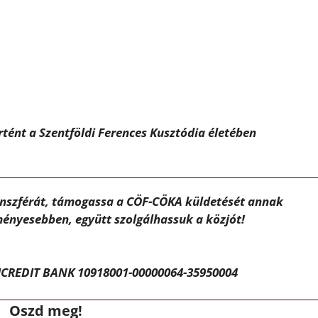
tént a Szentföldi Ferences Kusztódia életében
ánszférát, támogassa a CÖF-CÖKA küldetését annak
ényesebben, együtt szolgálhassuk a közjót!
CREDIT BANK 10918001-00000064-35950004
Oszd meg!