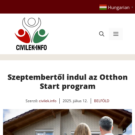
Kilépés
Hungarian
▼
a
tartalomba
Menü
Szeptembertől indul az Otthon
Start program
Szerző:
civilek.info
2025. július 12.
BELFÖLD