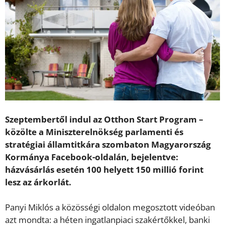
Szeptembertől indul az Otthon Start Program –
közölte a Miniszterelnökség parlamenti és
stratégiai államtitkára szombaton Magyarország
Kormánya Facebook-oldalán, bejelentve:
házvásárlás esetén 100 helyett 150 millió forint
lesz az árkorlát.
Panyi Miklós a közösségi oldalon megosztott videóban
azt mondta: a héten ingatlanpiaci szakértőkkel, banki