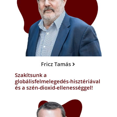
Fricz Tamás
Szakítsunk a
globálisfelmelegedés-hisztériával
és a szén-dioxid-ellenességgel!