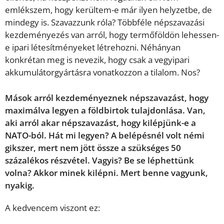
emlékszem, hogy kerültem-e már ilyen helyzetbe, de
mindegy is. Szavazzunk róla? Többféle népszavazási
kezdeményezés van arról, hogy termőföldön lehessen-
e ipari létesítményeket létrehozni. Néhányan
konkrétan meg is nevezik, hogy csak a vegyipari
akkumulátorgyártásra vonatkozzon a tilalom. Nos?
Mások arról kezdeményeznek népszavazást, hogy
maximálva legyen a földbirtok tulajdonlása. Van,
aki arról akar népszavazást, hogy kilépjünk-e a
NATO-ból. Hát mi legyen? A belépésnél volt némi
gikszer, mert nem jött össze a szükséges 50
százalékos részvétel. Vagyis? Be se léphettünk
volna? Akkor minek kilépni. Mert benne vagyunk,
nyakig.
A kedvencem viszont ez: