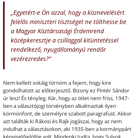
„Egyetért-e Ön azzal, hogy a köznevelésért
felelős miniszteri tisztséget ne tölthesse be
a Magyar Köztársasági Érdemrend
középkeresztje a csillaggal kitüntetéssel
rendelkező, nyugállományú rendőr
vezérezredes?”
Nem kellett sokáig törnöm a fejem, hogy kire
gondolhatott az előterjesztő. Bizony ez Pintér Sándor
úr lesz! És tényleg. Kár, hogy az ötlet nem friss, 1947-
ben a választójogi törvényben alkalmaztak ilyen
körmönfont, de személyre szabott paragrafust. Akkor
azt találták ki Rákosi és Rajk jogászai, hogy az nem
indulhat a választásokon, aki 1935-ben a kormánypárt
képviselőjelöltje volt. Mindenki tudta, hogy Sulyok