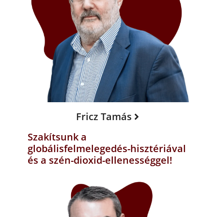
Fricz Tamás
Szakítsunk a
globálisfelmelegedés-hisztériával
és a szén-dioxid-ellenességgel!