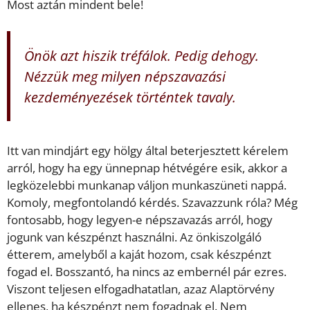
Most aztán mindent bele!
Önök azt hiszik tréfálok. Pedig dehogy.
Nézzük meg milyen népszavazási
kezdeményezések történtek tavaly.
Itt van mindjárt egy hölgy által beterjesztett kérelem
arról, hogy ha egy ünnepnap hétvégére esik, akkor a
legközelebbi munkanap váljon munkaszüneti nappá.
Komoly, megfontolandó kérdés. Szavazzunk róla? Még
fontosabb, hogy legyen-e népszavazás arról, hogy
jogunk van készpénzt használni. Az önkiszolgáló
étterem, amelyből a kaját hozom, csak készpénzt
fogad el. Bosszantó, ha nincs az embernél pár ezres.
Viszont teljesen elfogadhatatlan, azaz Alaptörvény
ellenes, ha készpénzt nem fogadnak el. Nem