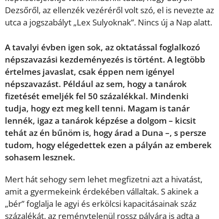
Dezsőről, az ellenzék vezéréről volt szó, el is nevezte az
utca a jogszabályt „Lex Sulyoknak”. Nincs új a Nap alatt.
A tavalyi évben igen sok, az oktatással foglalkozó
népszavazási kezdeményezés is történt. A legtöbb
értelmes javaslat, csak éppen nem igényel
népszavazást. Például az sem, hogy a tanárok
fizetését emeljék fel 50 százalékkal. Mindenki
tudja, hogy ezt meg kell tenni. Magam is tanár
lennék, igaz a tanárok képzése a dolgom – kicsit
tehát az én bűnöm is, hogy árad a Duna –, s persze
tudom, hogy elégedettek ezen a pályán az emberek
sohasem lesznek.
Mert hát sehogy sem lehet megfizetni azt a hivatást,
amit a gyermekeink érdekében vállaltak. S akinek a
„bér” foglalja le agyi és erkölcsi kapacitásainak száz
százalékát, az reménytelenül rossz pályára is adta a