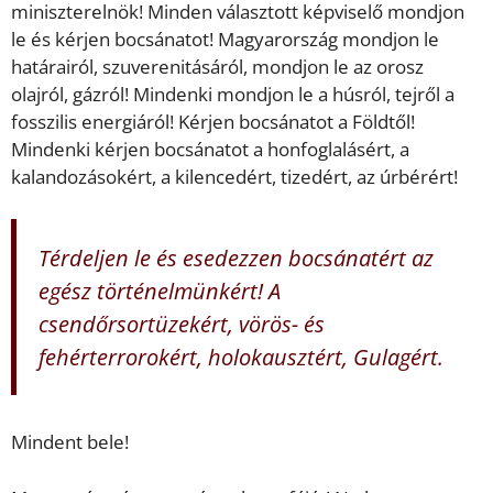
miniszterelnök! Minden választott képviselő mondjon
le és kérjen bocsánatot! Magyarország mondjon le
határairól, szuverenitásáról, mondjon le az orosz
olajról, gázról! Mindenki mondjon le a húsról, tejről a
fosszilis energiáról! Kérjen bocsánatot a Földtől!
Mindenki kérjen bocsánatot a honfoglalásért, a
kalandozásokért, a kilencedért, tizedért, az úrbérért!
Térdeljen le és esedezzen bocsánatért az
egész történelmünkért! A
csendőrsortüzekért, vörös- és
fehérterrorokért, holokausztért, Gulagért.
Mindent bele!