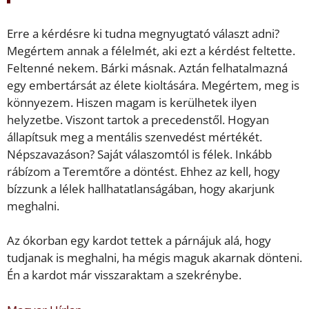
Erre a kérdésre ki tudna megnyugtató választ adni?
Megértem annak a félelmét, aki ezt a kérdést feltette.
Feltenné nekem. Bárki másnak. Aztán felhatalmazná
egy embertársát az élete kioltására. Megértem, meg is
könnyezem. Hiszen magam is kerülhetek ilyen
helyzetbe. Viszont tartok a precedenstől. Hogyan
állapítsuk meg a mentális szenvedést mértékét.
Népszavazáson? Saját válaszomtól is félek. Inkább
rábízom a Teremtőre a döntést. Ehhez az kell, hogy
bízzunk a lélek hallhatatlanságában, hogy akarjunk
meghalni.
Az ókorban egy kardot tettek a párnájuk alá, hogy
tudjanak is meghalni, ha mégis maguk akarnak dönteni.
Én a kardot már visszaraktam a szekrénybe.