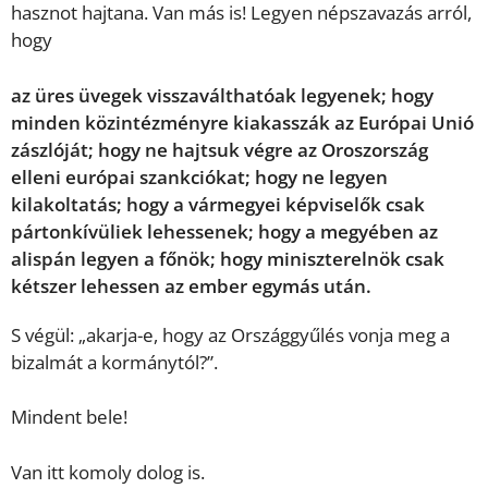
hasznot hajtana. Van más is! Legyen népszavazás arról,
hogy
az üres üvegek visszaválthatóak legyenek; hogy
minden közintézményre kiakasszák az Európai Unió
zászlóját; hogy ne hajtsuk végre az Oroszország
elleni európai szankciókat; hogy ne legyen
kilakoltatás; hogy a vármegyei képviselők csak
pártonkívüliek lehessenek; hogy a megyében az
alispán legyen a főnök; hogy miniszterelnök csak
kétszer lehessen az ember egymás után.
S végül: „akarja-e, hogy az Országgyűlés vonja meg a
bizalmát a kormánytól?”.
Mindent bele!
Van itt komoly dolog is.