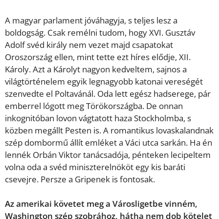
A magyar parlament jóváhagyja, s teljes lesz a
boldogság. Csak remélni tudom, hogy XVI. Gusztáv
Adolf svéd király nem vezet majd csapatokat
Oroszország ellen, mint tette ezt híres elődje, XII.
Károly. Azt a Károlyt nagyon kedveltem, sajnos a
világtörténelem egyik legnagyobb katonai vereségét
szenvedte el Poltavánál. Oda lett egész hadserege, pár
emberrel lógott meg Törökországba. De onnan
inkognitóban lovon vágtatott haza Stockholmba, s
közben megállt Pesten is. A romantikus lovaskalandnak
szép dombormű állít emléket a Váci utca sarkán. Ha én
lennék Orbán Viktor tanácsadója, pénteken lecipeltem
volna oda a svéd miniszterelnököt egy kis baráti
csevejre. Persze a Gripenek is fontosak.
Az amerikai követet meg a Városligetbe vinném,
Washington szép szobrához, hátha nem dob kötelet