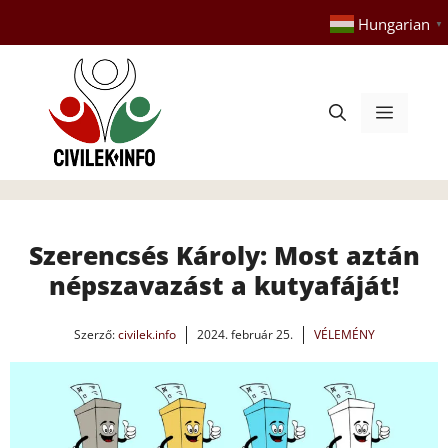
Kilépés
Hungarian
▼
a
tartalomba
Menü
Szerencsés Károly: Most aztán
népszavazást a kutyafáját!
Szerző:
civilek.info
2024. február 25.
VÉLEMÉNY