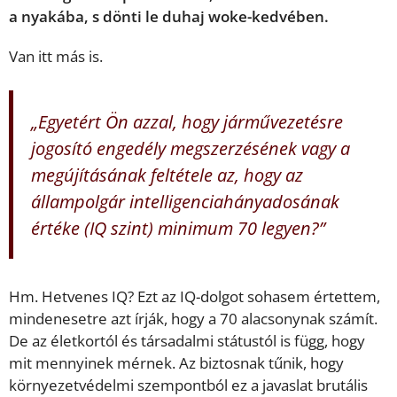
a nyakába, s dönti le duhaj woke-kedvében.
Van itt más is.
„Egyetért Ön azzal, hogy járművezetésre
jogosító engedély megszerzésének vagy a
megújításának feltétele az, hogy az
állampolgár intelligenciahányadosának
értéke (IQ szint) minimum 70 legyen?”
Hm. Hetvenes IQ? Ezt az IQ-dolgot sohasem értettem,
mindenesetre azt írják, hogy a 70 alacsonynak számít.
De az életkortól és társadalmi státustól is függ, hogy
mit mennyinek mérnek. Az biztosnak tűnik, hogy
környezetvédelmi szempontból ez a javaslat brutális