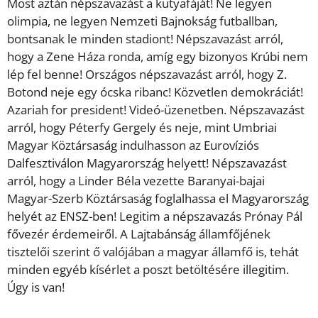
Most aztán népszavazást a kutyafáját! Ne legyen
olimpia, ne legyen Nemzeti Bajnokság futballban,
bontsanak le minden stadiont! Népszavazást arról,
hogy a Zene Háza ronda, amíg egy bizonyos Krúbi nem
lép fel benne! Országos népszavazást arról, hogy Z.
Botond neje egy ócska ribanc! Közvetlen demokráciát!
Azariah for president! Videó-üzenetben. Népszavazást
arról, hogy Péterfy Gergely és neje, mint Umbriai
Magyar Köztársaság indulhasson az Eurovíziós
Dalfesztiválon Magyarország helyett! Népszavazást
arról, hogy a Linder Béla vezette Baranyai-bajai
Magyar-Szerb Köztársaság foglalhassa el Magyarország
helyét az ENSZ-ben! Legitim a népszavazás Prónay Pál
fővezér érdemeiről. A Lajtabánság államfőjének
tisztelői szerint ő valójában a magyar államfő is, tehát
minden egyéb kísérlet a poszt betöltésére illegitim.
Úgy is van!