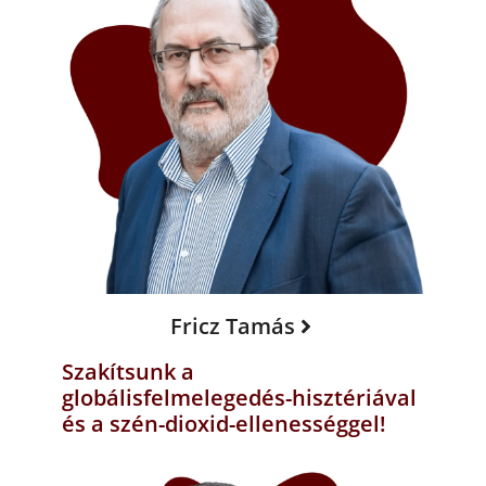
Fricz Tamás
Szakítsunk a
globálisfelmelegedés-hisztériával
és a szén-dioxid-ellenességgel!