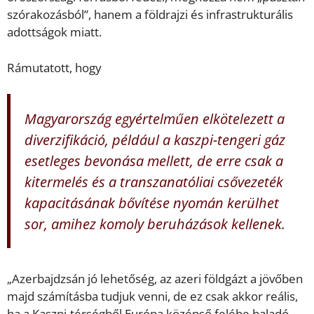
szórakozásból”, hanem a földrajzi és infrastrukturális
adottságok miatt.
Rámutatott, hogy
Magyarország egyértelműen elkötelezett a
diverzifikáció, például a kaszpi-tengeri gáz
esetleges bevonása mellett, de erre csak a
kitermelés és a transzanatóliai csővezeték
kapacitásának bővítése nyomán kerülhet
sor, amihez komoly beruházások kellenek.
„Azerbajdzsán jó lehetőség, az azeri földgázt a jövőben
majd számításba tudjuk venni, de ez csak akkor reális,
ha a Kaszpi-térségből Európa középső felébe haladó