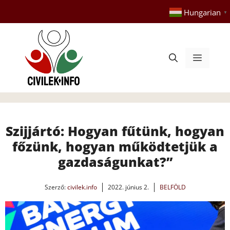
Kilépés
Hungarian
▼
a
tartalomba
Menü
Szijjártó: Hogyan fűtünk, hogyan
főzünk, hogyan működtetjük a
gazdaságunkat?”
Szerző:
civilek.info
2022. június 2.
BELFÖLD