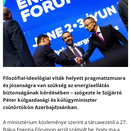
Filozófiai-ideológiai viták helyett pragmatizmusra
és józanságra van szükség az energiaellátás
biztonságának kérdésében – szögezte le Szijjártó
Péter külgazdasági és külügyminiszter
csütörtökön Azerbajdzsánban.
A minisztérium közleménye szerint a tárcavezető a 27.
Bakui Energia Fórumon arról számolt be, hogy ma a