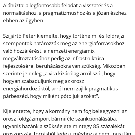
Aláhúzta: a legfontosabb feladat a visszatérés a
normalitáshoz, a pragmatizmushoz és a józan észhez
ebben az ügyben.
Szijjártó Péter kiemelte, hogy történelmi és földrajzi
szempontok határozzák meg az energiaforrásokhoz
való hozzáférést, a nemzeti energiamix
megváltoztatásához pedig az infrastruktúra
fejlesztésére, beruházásokra van szükség. Miközben
szerinte jelenleg „a vita kizárólag arról szól, hogy
hogyan szabaduljunk meg az orosz
energiahordozóktól, arról nem zajlik pragmatikus
párbeszéd, hogy miként pótoljuk azokat”.
Kijelentette, hogy a kormány nem fog beleegyezni az
orosz földgázimport bármiféle szankcionálásába,
ugyanis hazánk a szükséglete mintegy 85 százalékát
oroszországi forrásból fedezi, méghozzá nem „pusztán