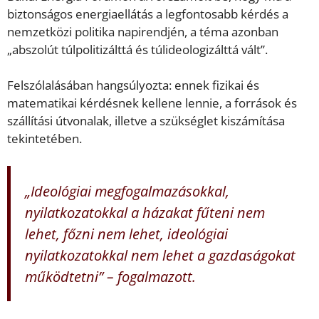
biztonságos energiaellátás a legfontosabb kérdés a
nemzetközi politika napirendjén, a téma azonban
„abszolút túlpolitizálttá és túlideologizálttá vált”.
Felszólalásában hangsúlyozta: ennek fizikai és
matematikai kérdésnek kellene lennie, a források és
szállítási útvonalak, illetve a szükséglet kiszámítása
tekintetében.
„Ideológiai megfogalmazásokkal,
nyilatkozatokkal a házakat fűteni nem
lehet, főzni nem lehet, ideológiai
nyilatkozatokkal nem lehet a gazdaságokat
működtetni” – fogalmazott.