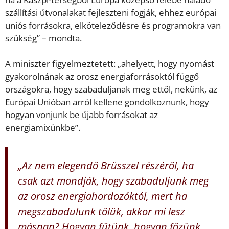
szállítási útvonalakat fejleszteni fogják, ehhez európai
uniós forrásokra, elköteleződésre és programokra van
szükség” – mondta.
A miniszter figyelmeztetett: „ahelyett, hogy nyomást
gyakorolnának az orosz energiaforrásoktól függő
országokra, hogy szabaduljanak meg ettől, nekünk, az
Európai Unióban arról kellene gondolkoznunk, hogy
hogyan vonjunk be újabb forrásokat az
energiamixünkbe”.
„Az nem elegendő Brüsszel részéről, ha
csak azt mondják, hogy szabaduljunk meg
az orosz energiahordozóktól, mert ha
megszabadulunk tőlük, akkor mi lesz
másnap? Hogyan fűtünk, hogyan főzünk,