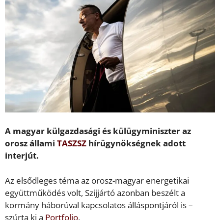
A magyar külgazdasági és külügyminiszter az
orosz állami
TASZSZ
hírügynökségnek adott
interjút.
Az elsődleges téma az orosz-magyar energetikai
együttműködés volt, Szijjártó azonban beszélt a
kormány háborúval kapcsolatos álláspontjáról is –
szúrta ki a
Portfolio
.