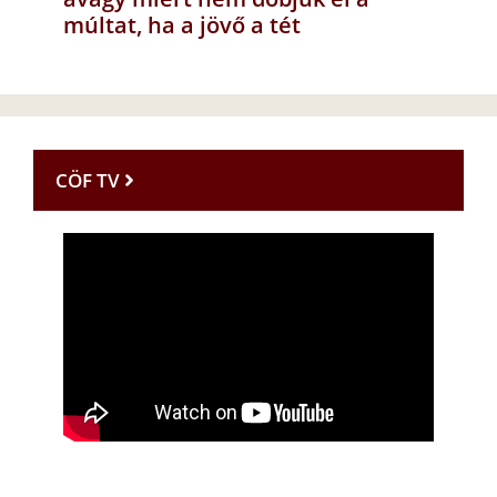
múltat, ha a jövő a tét
CÖF TV