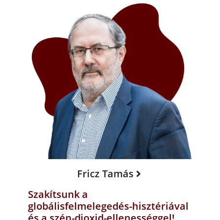
Fricz Tamás
Szakítsunk a
globálisfelmelegedés-hisztériával
és a szén-dioxid-ellenességgel!