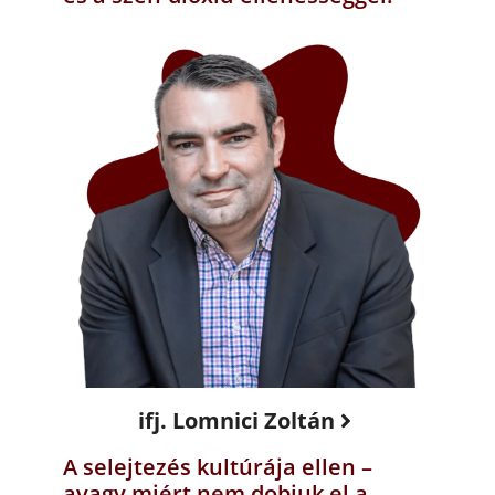
ifj. Lomnici Zoltán
A selejtezés kultúrája ellen –
avagy miért nem dobjuk el a