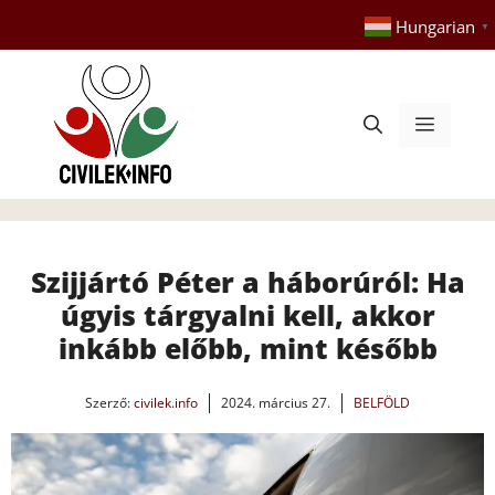
Kilépés
Hungarian
▼
a
tartalomba
Menü
Szijjártó Péter a háborúról: Ha
úgyis tárgyalni kell, akkor
inkább előbb, mint később
Szerző:
civilek.info
2024. március 27.
BELFÖLD