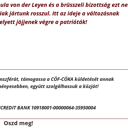
ula von der Leyen és a brüsszeli bizottság ezt n
ak jártunk rosszul. Itt az ideje a változásnak
elyett jöjjenek végre a patrióták!
ánszférát, támogassa a CÖF-CÖKA küldetését annak
ényesebben, együtt szolgálhassuk a közjót!
CREDIT BANK 10918001-00000064-35950004
Oszd meg!