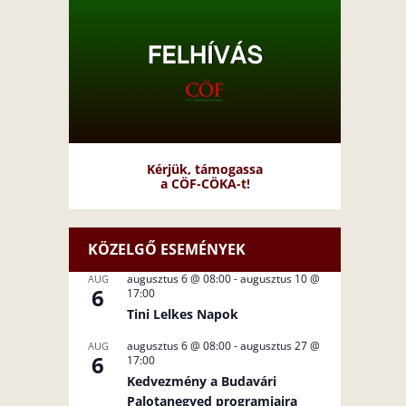
Kérjük, támogassa
a CÖF-CÖKA-t!
KÖZELGŐ ESEMÉNYEK
augusztus 6 @ 08:00
-
augusztus 10 @
AUG
6
17:00
Tini Lelkes Napok
augusztus 6 @ 08:00
-
augusztus 27 @
AUG
6
17:00
Kedvezmény a Budavári
Palotanegyed programjaira