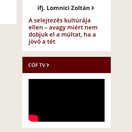
ifj. Lomnici Zoltán
A selejtezés kultúrája
ellen – avagy miért nem
dobjuk el a múltat, ha a
jövő a tét
CÖF TV