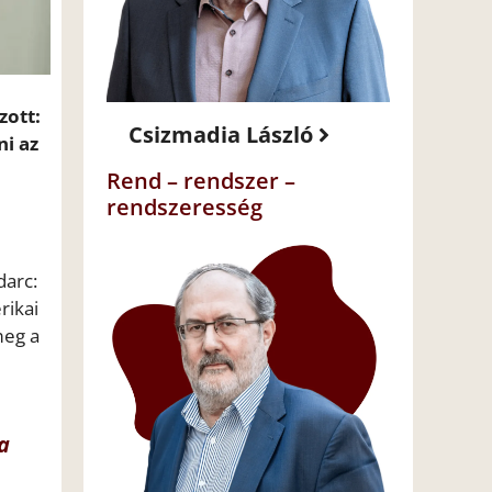
zott:
Csizmadia László
ni az
i
Rend – rendszer –
rendszeresség
darc:
rikai
meg a
a