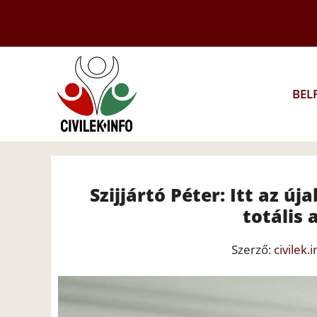
Kilépés
a
tartalomba
BEL
Szijjártó Péter: Itt az ú
totális
Szerző:
civilek.i