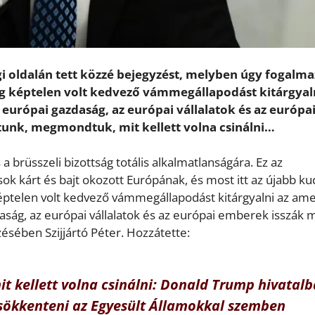
i oldalán tett közzé bejegyzést, melyben úgy fogalma
ság képtelen volt kedvező vámmegállapodást kitárgyal
európai gazdaság, az európai vállalatok és az európa
tunk, megmondtuk, mit kellett volna csinálni…
a brüsszeli bizottság totális alkalmatlanságára. Ez az
k kárt és bajt okozott Európának, és most itt az újabb ku
képtelen volt kedvező vámmegállapodást kitárgyalni az ame
ság, az európai vállalatok és az európai emberek isszák 
zésében Szijjártó Péter. Hozzátette:
 kellett volna csinálni: Donald Trump hivatalb
 csökkenteni az Egyesült Államokkal szemben