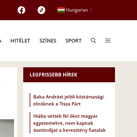
Hungarian
▼
A
HITÉLET
SZÍNES
SPORT
LEGFRISSEBB HÍREK
n
Baka Andrást jelöli köztársasági
elnöknek a Tisza Párt
Hiába vették fel őket magyar
egyetemekre, nem kapnak
ösztöndíjat a keresztény fiatalok