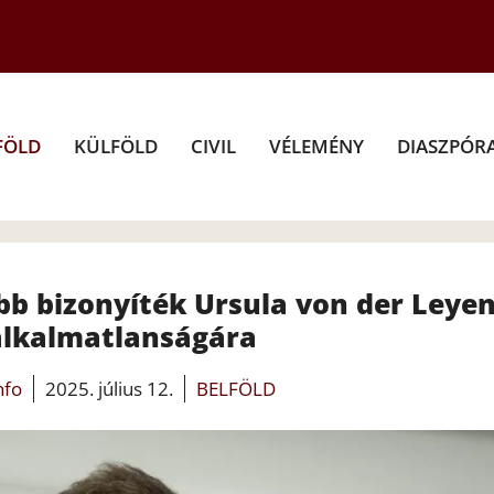
FÖLD
KÜLFÖLD
CIVIL
VÉLEMÉNY
DIASZPÓR
jabb bizonyíték Ursula von der Leye
 alkalmatlanságára
nfo
2025. július 12.
BELFÖLD