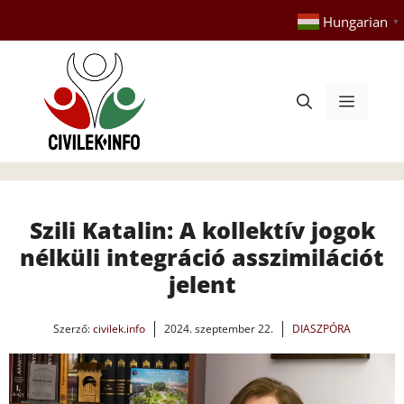
Kilépés
Hungarian
▼
a
tartalomba
Menü
Szili Katalin: A kollektív jogok
nélküli integráció asszimilációt
jelent
Szerző:
civilek.info
2024. szeptember 22.
DIASZPÓRA