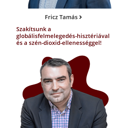
Fricz Tamás
Szakítsunk a
globálisfelmelegedés-hisztériával
és a szén-dioxid-ellenességgel!