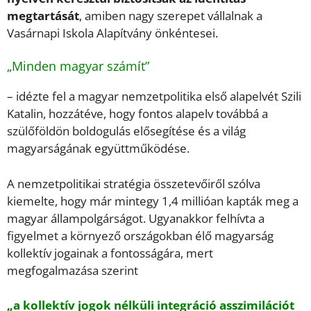
megtartását
, amiben nagy szerepet vállalnak a
Vasárnapi Iskola Alapítvány önkéntesei.
„Minden magyar számít”
– idézte fel a magyar nemzetpolitika első alapelvét Szili
Katalin, hozzátéve, hogy fontos alapelv továbbá a
szülőföldön boldogulás elősegítése és a világ
magyarságának együttműködése.
A nemzetpolitikai stratégia összetevőiről szólva
kiemelte, hogy már mintegy 1,4 millióan kapták meg a
magyar állampolgárságot. Ugyanakkor felhívta a
figyelmet a környező országokban élő magyarság
kollektív jogainak a fontosságára, mert
megfogalmazása szerint
„a kollektív jogok nélküli integráció asszimilációt