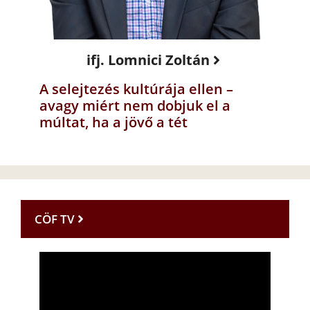
ifj. Lomnici Zoltán
A selejtezés kultúrája ellen –
avagy miért nem dobjuk el a
múltat, ha a jövő a tét
CÖF TV