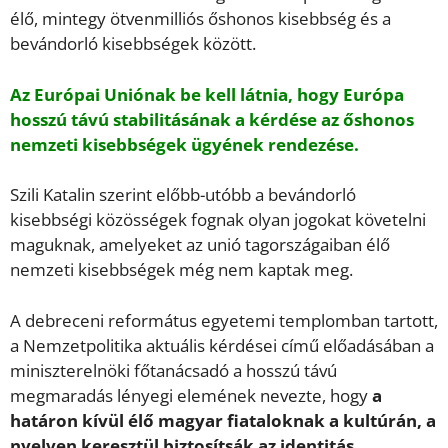
élő, mintegy ötvenmilliós őshonos kisebbség és a
bevándorló kisebbségek között.
Az Európai Uniónak be kell látnia, hogy Európa
hosszú távú stabilitásának a kérdése az őshonos
nemzeti kisebbségek ügyének rendezése.
Szili Katalin szerint előbb-utóbb a bevándorló
kisebbségi közösségek fognak olyan jogokat követelni
maguknak, amelyeket az unió tagországaiban élő
nemzeti kisebbségek még nem kaptak meg.
A debreceni református egyetemi templomban tartott,
a Nemzetpolitika aktuális kérdései című előadásában a
miniszterelnöki főtanácsadó a hosszú távú
megmaradás lényegi elemének nevezte, hogy
a
határon kívül élő magyar fiataloknak a kultúrán, a
nyelven keresztül biztosítsák az identitás