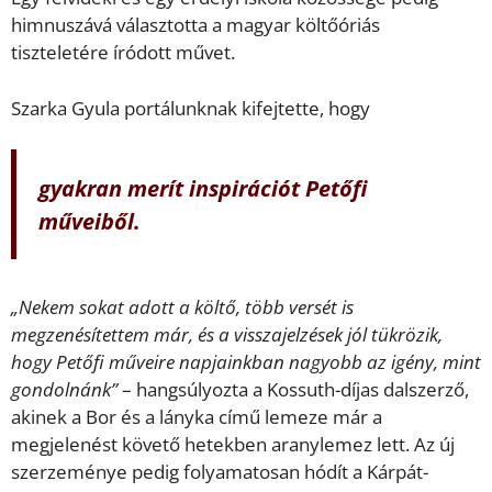
himnuszává választotta a magyar költőóriás
tiszteletére íródott művet.
Szarka Gyula portálunknak kifejtette, hogy
gyakran merít inspirációt Petőfi
műveiből.
„Nekem sokat adott a költő, több versét is
megzenésítettem már, és a visszajelzések jól tükrözik,
hogy Petőfi műveire napjainkban nagyobb az igény, mint
gondolnánk”
– hangsúlyozta a Kossuth-díjas dalszerző,
akinek a Bor és a lányka című lemeze már a
megjelenést követő hetekben aranylemez lett. Az új
szerzeménye pedig folyamatosan hódít a Kárpát-