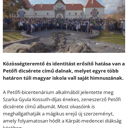
Közösségteremtő és identitást erősítő hatása van a
Petőfi dicsérete című dalnak, melyet egyre több
határon túli magyar iskola vall saját himnuszának.
A Petőfi-bicentenárium alkalmából jelentette meg
Szarka Gyula Kossuth-díjas énekes, zeneszerző Petőfi
dicsérete című albumát. Most olvasóink is
meghallgathatják a mágikus erejű új szerzeményt,
amely folyamatosan hódít a Kárpát-medencei diákság
körében.