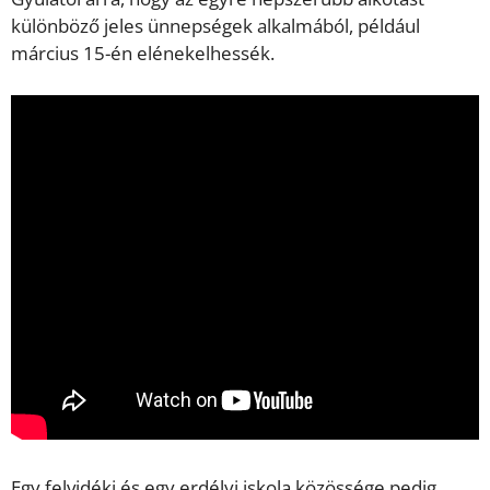
különböző jeles ünnepségek alkalmából, például
március 15-én elénekelhessék.
Egy felvidéki és egy erdélyi iskola közössége pedig