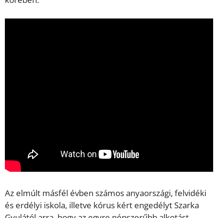
Az elmúlt másfél évben számos anyaországi, felvidéki
és erdélyi iskola, illetve kórus kért engedélyt Szarka
Gyulától arra, hogy az egyre népszerűbb alkotást