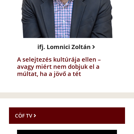
ifj. Lomnici Zoltán
A selejtezés kultúrája ellen –
avagy miért nem dobjuk el a
múltat, ha a jövő a tét
CÖF TV