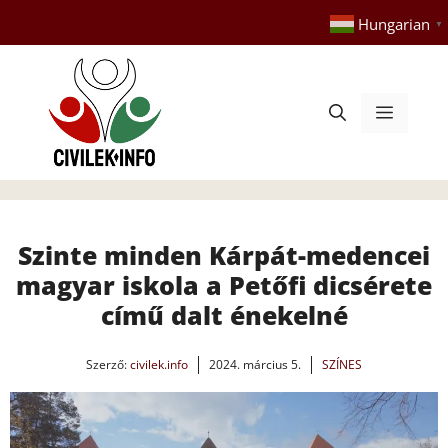
Kilépés
Hungarian
▼
a
tartalomba
Menü
Szinte minden Kárpát-medencei
magyar iskola a Petőfi dicsérete
című dalt énekelné
Szerző:
civilek.info
2024. március 5.
SZÍNES