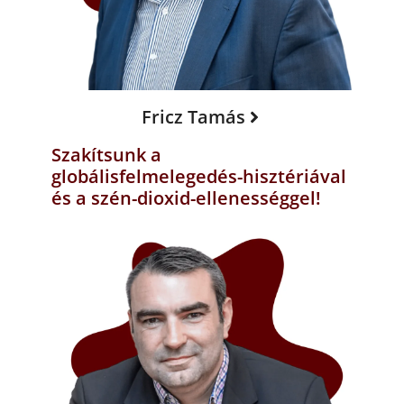
Fricz Tamás
Szakítsunk a
globálisfelmelegedés-hisztériával
és a szén-dioxid-ellenességgel!