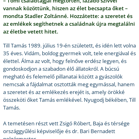
– Tomi családtagjai megtörten, lázadó szívvel
vannak közöttünk, hiszen az élet becsapta őket –
mondta Stadler Zoltánné. Hozzátette: a szeretet és
az emlékek segíthetnek a családnak újra megtalálni
az életbe vetett hitet.
Till Tamás 1989. július 19-én született, és idén lett volna
35 éves. Vidám, boldog gyermek volt, tele energiával és
élettel. Álma az volt, hogy felnőve erdész legyen, és
gondoskodjon a szabadon élő állatokról. A búcsú
megható és felemelő pillanatai között a gyászolók
nemcsak a fájdalmat osztották meg egymással, hanem
a szeretet és az emlékezés erejét is, amely örökké
összeköti őket Tamás emlékével. Nyugodj békében, Till
Tamás.
A temetésen részt vett Zsigó Róbert, Baja és térsége
országgyűlési képviselője és dr. Bari Bernadett
polgármester.