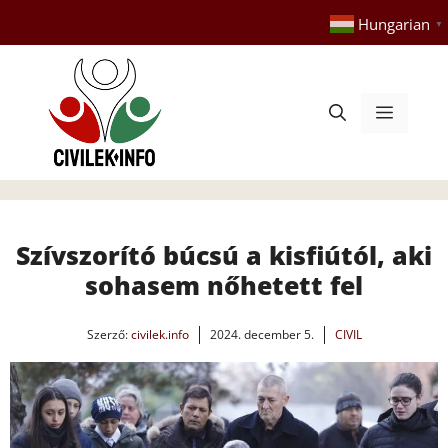
Kilépés
Hungarian
▼
a
tartalomba
Menü
Szívszorító búcsú a kisfiútól, aki
sohasem nőhetett fel
Szerző:
civilek.info
2024. december 5.
CIVIL