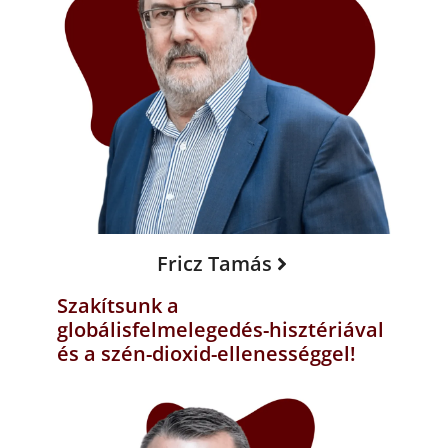
Fricz Tamás
Szakítsunk a
globálisfelmelegedés-hisztériával
és a szén-dioxid-ellenességgel!