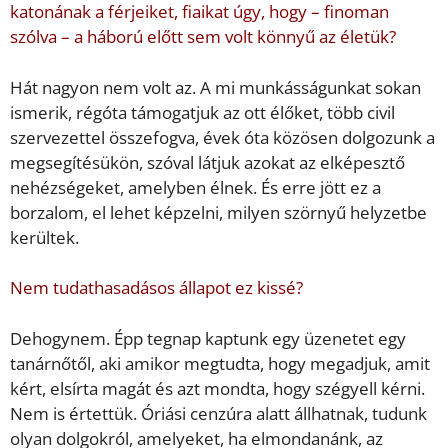
katonának a férjeiket, fiaikat úgy, hogy – finoman
szólva – a háború előtt sem volt könnyű az életük?
Hát nagyon nem volt az. A mi munkásságunkat sokan
ismerik, régóta támogatjuk az ott élőket, több civil
szervezettel összefogva, évek óta közösen dolgozunk a
megsegítésükön, szóval látjuk azokat az elképesztő
nehézségeket, amelyben élnek. És erre jött ez a
borzalom, el lehet képzelni, milyen szörnyű helyzetbe
kerültek.
Nem tudathasadásos állapot ez kissé?
Dehogynem. Épp tegnap kaptunk egy üzenetet egy
tanárnőtől, aki amikor megtudta, hogy megadjuk, amit
kért, elsírta magát és azt mondta, hogy szégyell kérni.
Nem is értettük. Óriási cenzúra alatt állhatnak, tudunk
olyan dolgokról, amelyeket, ha elmondanánk, az