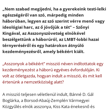
„Nem szabad megijedni, ha a gyerekeink testi-lelki
egészségéről van szó, márpedig minden
háborúban, legyen az szó szerint vérre menő vagy
ideológiai harc, az ő jövőjük a tét” – Szőnyi
Kingával, az Asszonyszövetség elnökével
beszélgettünk a háborúról, az LMBT-lobbi hazai
térnyeréséről és egy határokon átnyúló
kezdeményezésről, amely békéért kiált.
„Asszonyok a békéért” misszió néven indítottatok egy
kezdeményezést a háború egyéves évfordulóján. Ki
volt az ötletgazda, hogyan indult a misszió, és mit kell
értenünk a nemzetköziség alatt?
A misszió teljesen véletlenül indult, Bánné D. Gál
Boglárka, a Borsod-Abaúj-Zemplén Vármegyei
Közgyűlés elnök asszonya, Kiss Kata énekesnő és