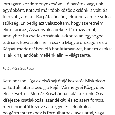
jómagam kezdeményezésével. Jó barátok vagyunk
egyébként, Katával már több közös akciónk is volt, és
fölhívott, amikor Kárpátalján járt, elmondta, mire volna
szükség. Én pedig azt válaszoltam, hogy szeretném
elindítani az „Asszonyok a békéért” mozgalmat,
amelyhez ha csatlakoznának, akkor talán egységbe
tudnánk kovácsolni nem csak a Magyarországon és a
Kárpát-medencében élő honfitársainkat, hanem azokat
is, akik hajlandóak mellénk állni – világszerte.
Fotó: Mészáros Péter
Kata borsodi, így az első sajtótájékoztatót Miskolcon
tartottuk, utána pedig a Fejér Vármegyei Közgyűlés
elnökével, dr. Molnár Krisztiánnal találkoztunk. Ő is
kifejezte csatlakozási szándékát, és ez azért fontos,
mert innentől kezdve a közgyűlési elnökök a
polgármesterekhez is fordulhatnak javaslattal, vagy