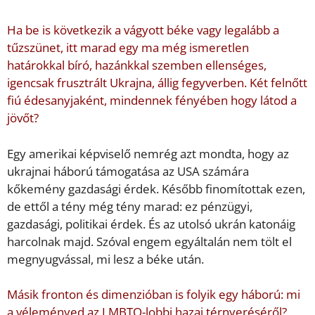
Ha be is következik a vágyott béke vagy legalább a
tűzszünet, itt marad egy ma még ismeretlen
határokkal bíró, hazánkkal szemben ellenséges,
igencsak frusztrált Ukrajna, állig fegyverben. Két felnőtt
fiú édesanyjaként, mindennek fényében hogy látod a
jövőt?
Egy amerikai képviselő nemrég azt mondta, hogy az
ukrajnai háború támogatása az USA számára
kőkemény gazdasági érdek. Később finomítottak ezen,
de ettől a tény még tény marad: ez pénzügyi,
gazdasági, politikai érdek. És az utolsó ukrán katonáig
harcolnak majd. Szóval engem egyáltalán nem tölt el
megnyugvással, mi lesz a béke után.
Másik fronton és dimenzióban is folyik egy háború: mi
a véleményed az LMBTQ-lobbi hazai térnyeréséről?