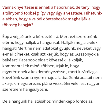
Vannak nyertesei is ennek a háborúnak, de tény, hogy
a túlnyomó többség, így vagy úgy a vesztese. Hihetünk-
e abban, hogy a valódi döntéshozók meghallják a
többség hangját?
Épp a végcélunkra kérdeztél rá. Mert ezt szeretnénk
elérni, hogy hallják a hangunkat. Hallják meg a civilek
hangját! Mert mi nem adatokat gyűjtünk, neveket vagy
e-mail címeket, csak azt kérjük, hogy az „Asszonyok a
békéért” Facebook oldalt kövessék, lájkolják,
kommenteljék minél többen, írják le, hogy
egyetértenek a kezdeményezéssel, mert kizárólag a
követőink száma nyom majd a latba. Senki adatait nem
akarjuk megszerezni, pláne visszaélni vele, ezt nagyon
szeretném hangsúlyozni.
De a hangunk hallatásához mindenképp fontos az,