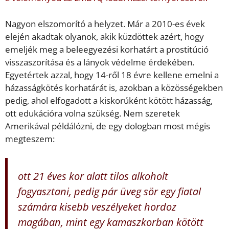
Nagyon elszomorító a helyzet. Már a 2010-es évek
elején akadtak olyanok, akik küzdöttek azért, hogy
emeljék meg a beleegyezési korhatárt a prostitúció
visszaszorítása és a lányok védelme érdekében.
Egyetértek azzal, hogy 14-ről 18 évre kellene emelni a
házasságkötés korhatárát is, azokban a közösségekben
pedig, ahol elfogadott a kiskorúként kötött házasság,
ott edukációra volna szükség. Nem szeretek
Amerikával példálózni, de egy dologban most mégis
megteszem:
ott 21 éves kor alatt tilos alkoholt
fogyasztani, pedig pár üveg sör egy fiatal
számára kisebb veszélyeket hordoz
magában, mint egy kamaszkorban kötött