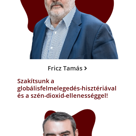
Fricz Tamás
Szakítsunk a
globálisfelmelegedés-hisztériával
és a szén-dioxid-ellenességgel!