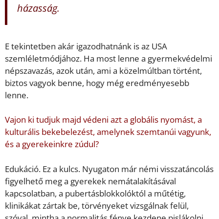
házasság.
E tekintetben akár igazodhatnánk is az USA
szemléletmódjához. Ha most lenne a gyermekvédelmi
népszavazás, azok után, ami a közelmúltban történt,
biztos vagyok benne, hogy még eredményesebb
lenne.
Vajon ki tudjuk majd védeni azt a globális nyomást, a
kulturális bekebelezést, amelynek szemtanúi vagyunk,
és a gyerekeinkre zúdul?
Edukáció. Ez a kulcs. Nyugaton már némi visszatáncolás
figyelhető meg a gyerekek nemátalakításával
kapcsolatban, a pubertásblokkolóktól a műtétig,
klinikákat zártak be, törvényeket vizsgálnak felül,
szóval, mintha a normalitás fénye kezdene pislákolni.