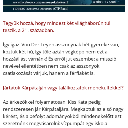
Tegyük hozzá, hogy mindezt két világháborún túl
teszik, a 21. században.
Így igaz. Von Der Leyen asszonynak hét gyereke van,
köztük két fiú, így tőle aztán végképp nem ezt a
hozzáállást várnánk! És erről jut eszembe: a misszió
nevével ellentétben nem csak az asszonyok
csatlakozását várjuk, hanem a férfiakét is.
Jártatok Kárpátalján vagy találkoztatok menekültekkel?
Az érkezőkkel folyamatosan, Kiss Kata pedig
rendszeresen jár Kárpátaljára. Megkaptuk az első nagy
kérést, és a befolyt adományokból mindenekelőtt ezt
szeretnénk megvásárolni: vízpumpát egy iskola