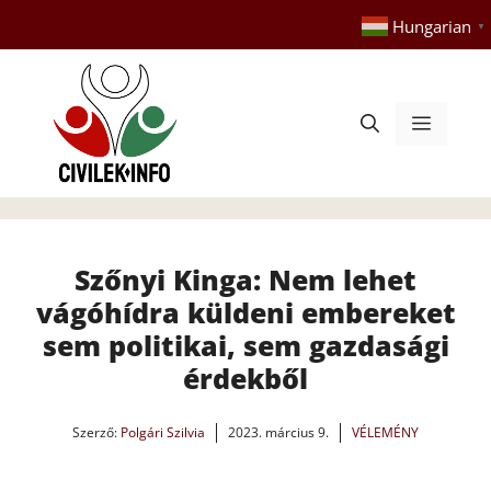
Kilépés
Hungarian
▼
a
tartalomba
Menü
Szőnyi Kinga: Nem lehet
vágóhídra küldeni embereket
sem politikai, sem gazdasági
érdekből
Szerző:
Polgári Szilvia
2023. március 9.
VÉLEMÉNY