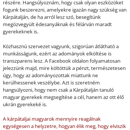
részére. Hangsúlyoznám, hogy csak olyan eszközöket
fogunk beszerezni, amelyekre igazán nagy szükség van
Kárpátalján, de ha arról lesz szó, besegítünk
megözvegyült édesanyáknak és félárván maradt
gyerekeknek is.
Közhasznú szervezet vagyunk, szigorúan átlátható a
munkásságunk, ezért az adományok elköltése is
transzparens lesz. A Facebook oldalon folyamatosan
jelezzünk majd, mire költöttük a pénzt, természetesen
úgy, hogy az adományozottak miattunk ne
kerülhessenek veszélybe. Azt is szeretném
hangsúlyozni, hogy nem csak a Kárpátalján tanuló
magyar gyerekek megsegítése a cél, hanem az ott élő
ukrán gyerekeké is.
A kárpátaljai magyarok mennyire reagálnak
egységesen a helyzetre, hogyan élik meg, hogy elviszik