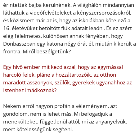
érintettek bajba kerülnének. A világhálón mindannyian
láthattuk a videófelvételeket a kényszersorozásokról,
és közismert már az is, hogy az iskolákban kötelező a
16. életévüket betöltött fiúk adatait leadni. És ez azért
elég félelmetes, különösen annak fényében, hogy
Donbasszban egy katona négy órát él, miután kikerült a
frontra. Miről beszélgetünk?
Egy hívő ember mit kezd azzal, hogy az egymással
harcoló felek, pláne a hozzátartozóik, az otthon
maradott asszonyok, szülők, gyerekek ugyanahhoz az
Istenhez imádkoznak?
Nekem erről nagyon profán a véleményem, azt
gondolom, nem is lehet más. Mi befogadjuk a
menekülteket, függetlenül attól, mi az anyanyelvük,
mert kötelességünk segíteni.