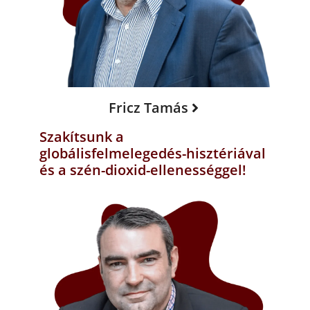
Fricz Tamás
Szakítsunk a
globálisfelmelegedés-hisztériával
és a szén-dioxid-ellenességgel!