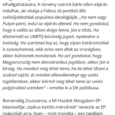
elhallgattatására. A törvény szerint bárki ellen eljárás
indulhat, aki vitatja a Fidesz öt pontból álló
szélsőjobboldali populista ideológiáját.
„Ha nem vagy
Putyin-párti, indul az eljárás ellened. Ha nem gondolod,
hogy a vallás az állam dolga lenne, jön a tiltás. Ha
elismernéd az LMBTQ-közösség jogait, nyakadon a
hatóság. Ha szerinted baj az, hogy olyan határontúliak
is szavazhatnak, akik soha nem éltek az országban,
akkor bűnösnek mondanak. Ha azt gondolod, hogy
Magyarország nem demokratikus jogállam, akkor jön a
bírság. Ha mindezt meg lehet tenni, ha be lehet tiltani a
szabad sajtót, és minden ellenvéleményt egy uniós
tagállamban, akkor bármit meg lehet tenni az uniós
polgárokkal szemben”
– emelte ki a DK politikusa.
Borvendég Zsuzsanna, a Mi Hazánk Mozgalom EP-
képviselője „tipikus kettős mércének” nevezte az EP
reakcióját arra, hogy – mint mondta – egy tagállam