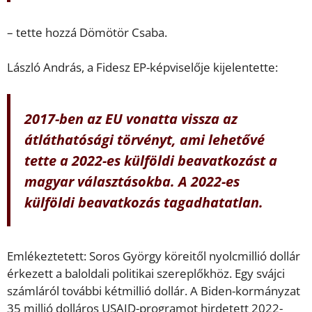
– tette hozzá Dömötör Csaba.
László András, a Fidesz EP-képviselője kijelentette:
2017-ben az EU vonatta vissza az
átláthatósági törvényt, ami lehetővé
tette a 2022-es külföldi beavatkozást a
magyar választásokba. A 2022-es
külföldi beavatkozás tagadhatatlan.
Emlékeztetett: Soros György köreitől nyolcmillió dollár
érkezett a baloldali politikai szereplőkhöz. Egy svájci
számláról további kétmillió dollár. A Biden-kormányzat
35 millió dolláros USAID-programot hirdetett 2022-