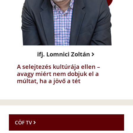
ifj. Lomnici Zoltán
A selejtezés kultúrája ellen –
avagy miért nem dobjuk el a
múltat, ha a jövő a tét
CÖF TV