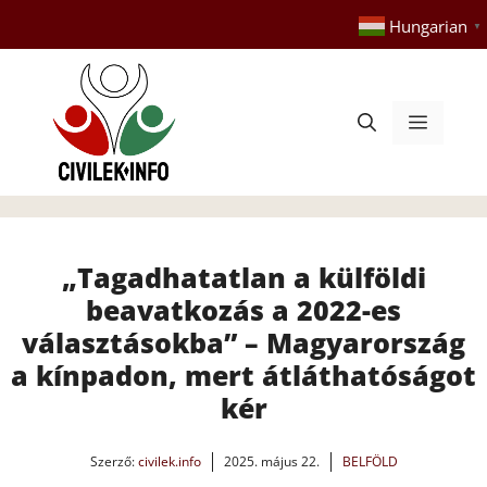
Kilépés
Hungarian
▼
a
tartalomba
Menü
„Tagadhatatlan a külföldi
beavatkozás a 2022-es
választásokba” – Magyarország
a kínpadon, mert átláthatóságot
kér
Szerző:
civilek.info
2025. május 22.
BELFÖLD