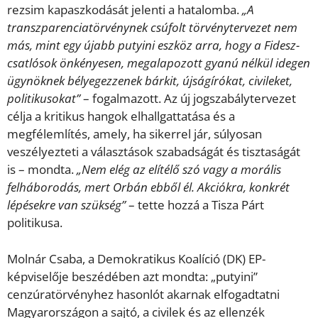
rezsim kapaszkodását jelenti a hatalomba.
„A
transzparenciatörvénynek csúfolt törvénytervezet nem
más, mint egy újabb putyini eszköz arra, hogy a Fidesz-
csatlósok önkényesen, megalapozott gyanú nélkül idegen
ügynöknek bélyegezzenek bárkit, újságírókat, civileket,
politikusokat”
– fogalmazott. Az új jogszabálytervezet
célja a kritikus hangok elhallgattatása és a
megfélemlítés, amely, ha sikerrel jár, súlyosan
veszélyezteti a választások szabadságát és tisztaságát
is – mondta.
„Nem elég az elítélő szó vagy a morális
felháborodás, mert Orbán ebből él. Akciókra, konkrét
lépésekre van szükség”
– tette hozzá a Tisza Párt
politikusa.
Molnár Csaba, a Demokratikus Koalíció (DK) EP-
képviselője beszédében azt mondta: „putyini”
cenzúratörvényhez hasonlót akarnak elfogadtatni
Magyarországon a sajtó, a civilek és az ellenzék