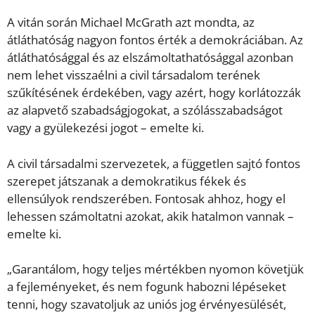
A vitán során Michael McGrath azt mondta, az
átláthatóság nagyon fontos érték a demokráciában. Az
átláthatósággal és az elszámoltathatósággal azonban
nem lehet visszaélni a civil társadalom terének
szűkítésének érdekében, vagy azért, hogy korlátozzák
az alapvető szabadságjogokat, a szólásszabadságot
vagy a gyülekezési jogot – emelte ki.
A civil társadalmi szervezetek, a független sajtó fontos
szerepet játszanak a demokratikus fékek és
ellensúlyok rendszerében. Fontosak ahhoz, hogy el
lehessen számoltatni azokat, akik hatalmon vannak –
emelte ki.
„Garantálom, hogy teljes mértékben nyomon követjük
a fejleményeket, és nem fogunk habozni lépéseket
tenni, hogy szavatoljuk az uniós jog érvényesülését,