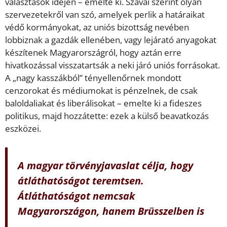
választások idején – emelte ki. Szavai szerint olyan
szervezetekről van szó, amelyek perlik a határaikat
védő kormányokat, az uniós bizottság nevében
lobbiznak a gazdák ellenében, vagy lejárató anyagokat
készítenek Magyarországról, hogy aztán erre
hivatkozással visszatartsák a neki járó uniós forrásokat.
A „nagy kasszákból” tényellenőrnek mondott
cenzorokat és médiumokat is pénzelnek, de csak
baloldaliakat és liberálisokat – emelte ki a fideszes
politikus, majd hozzátette: ezek a külső beavatkozás
eszközei.
A magyar törvényjavaslat célja, hogy
átláthatóságot teremtsen.
Átláthatóságot nemcsak
Magyarországon, hanem Brüsszelben is