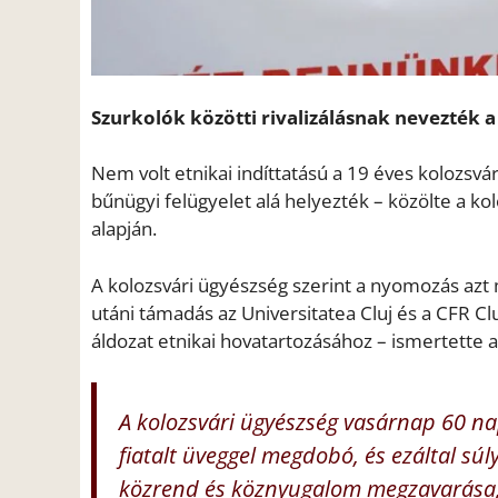
Szurkolók közötti rivalizálásnak nevezték a
Nem volt etnikai indíttatású a 19 éves kolozsvá
bűnügyi felügyelet alá helyezték – közölte a k
alapján.
A kolozsvári ügyészség szerint a nyomozás azt 
utáni támadás az Universitatea Cluj és a CFR Cluj
áldozat etnikai hovatartozásához – ismertette
A kolozsvári ügyészség vasárnap 60 na
fiatalt üveggel megdobó, és ezáltal súly
közrend és köznyugalom megzavarása, 