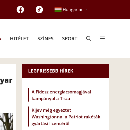
Hungarian
▼
A
HITÉLET
SZÍNES
SPORT
LEGFRISSEBB HÍREK
gyar
A Fidesz energiacsomagjával
kampányol a Tisza
Kijev még egyeztet
Washingtonnal a Patriot rakéták
gyártási licencéről