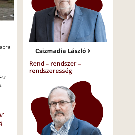
napra
Csizmadia László
a
Rend – rendszer –
rendszeresség
ése
z
ar
A