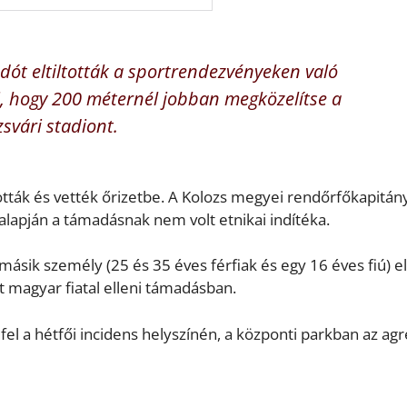
adót eltiltották a sportrendezvényeken való
ki, hogy 200 méternél jobban megközelítse a
svári stadiont.
ották és vették őrizetbe. A Kolozs megyei rendőrfőkapitán
alapján a támadásnak nem volt etnikai indítéka.
másik személy (25 és 35 éves férfiak és egy 16 éves fiú) e
ét magyar fiatal elleni támadásban.
fel a hétfői incidens helyszínén, a központi parkban az agr