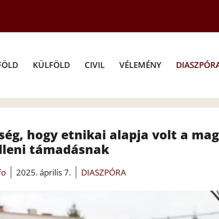
FÖLD
KÜLFÖLD
CIVIL
VÉLEMÉNY
DIASZPÓR
ség, hogy etnikai alapja volt a ma
elleni támadásnak
fo
2025. április 7.
DIASZPÓRA