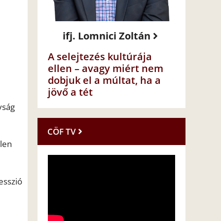
ifj. Lomnici Zoltán
A selejtezés kultúrája
ellen – avagy miért nem
dobjuk el a múltat, ha a
jövő a tét
yság
CÖF TV
llen
esszió