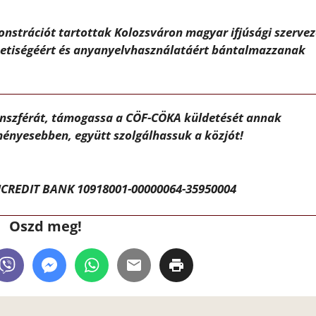
nstrációt tartottak Kolozsváron magyar ifjúsági szervez
emzetiségéért és anyanyelvhasználatáért bántalmazzanak
ánszférát, támogassa a CÖF-CÖKA küldetését annak
ényesebben, együtt szolgálhassuk a közjót!
CREDIT BANK 10918001-00000064-35950004
Oszd meg!