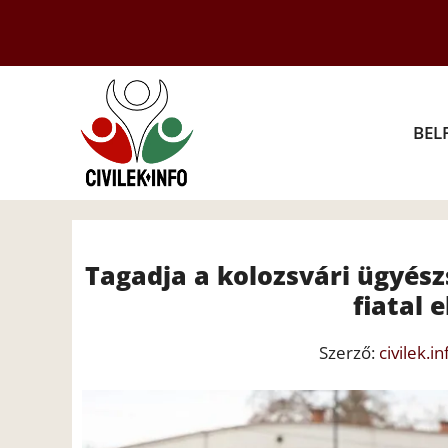
Kilépés
a
tartalomba
BEL
Tagadja a kolozsvári ügyész
fiatal 
Szerző:
civilek.in