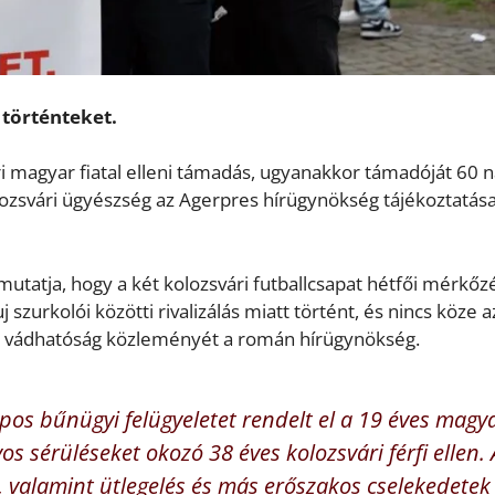
 történteket.
ri magyar fiatal elleni támadás, ugyanakkor támadóját 60 
olozsvári ügyészség az Agerpres hírügynökség tájékoztatás
mutatja, hogy a két kolozsvári futballcsapat hétfői mérkőz
 szurkolói közötti rivalizálás miatt történt, és nincs köze a
 a vádhatóság közleményét a román hírügynökség.
pos bűnügyi felügyeletet rendelt el a 19 éves magy
os sérüléseket okozó 38 éves kolozsvári férfi ellen. 
valamint ütlegelés és más erőszakos cselekedetek