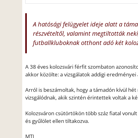
A hatósági felügyelet ideje alatt a tám
részvételtől, valamint megtiltották ne
futballkluboknak otthont adó két koloz
A 38 éves kolozsvári férfit szombaton azonosít
akkor közölte: a vizsgálatok addigi eredményei 
Arról is beszámoltak, hogy a támadón kívül hét 
vizsgálódnak, akik szintén érintettek voltak a k
Kolozsváron csütörtökön több száz fiatal vonult 
és gyűlölet ellen tiltakozva.
MTI