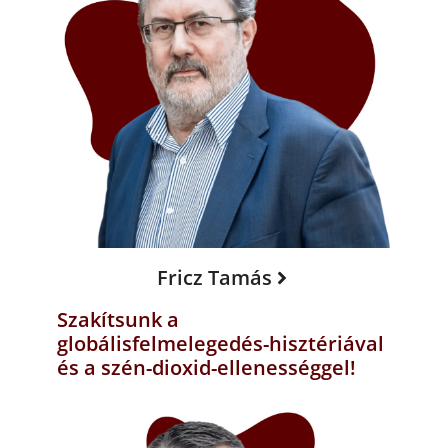
Fricz Tamás
Szakítsunk a
globálisfelmelegedés-hisztériával
és a szén-dioxid-ellenességgel!