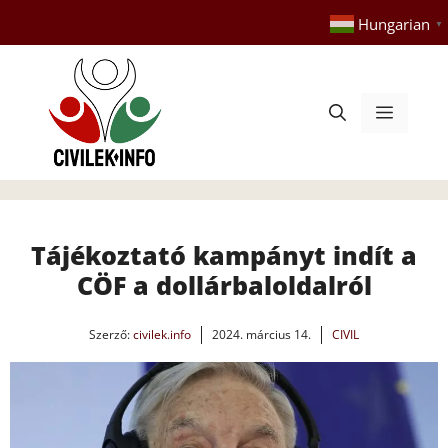
Kilépés
Hungarian
▼
a
tartalomba
Menü
Tájékoztató kampányt indít a
CÖF a dollárbaloldalról
Szerző:
civilek.info
2024. március 14.
CIVIL