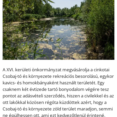
A XVI. kerületi önkormányzat megvásárolja a cinkotai
Csobaj-tó és környezete rekreációs besorolású, egykor
kavics- és homokbányaként használt területét. Egy
csaknem két évtizede tartó bonyodalom végére tesz
pontot az adásvételi szerződés, hiszen a civilekkel és az
ott lakókkal közösen régóta küzdöttek azért, hogy a
Csobaj-tó és környezete zöld terület maradjon, semmi
ne épülhessen ott, ami ezt kedvezőtlenül érintené.