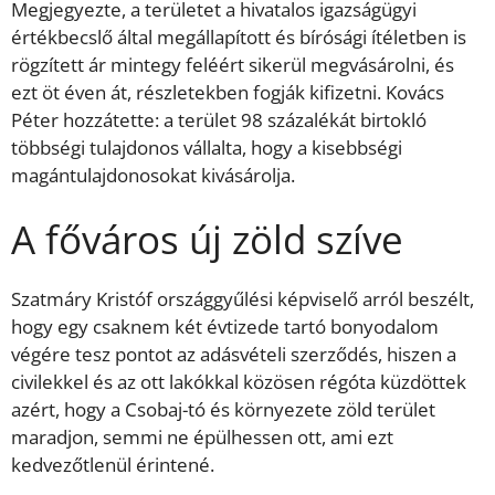
Megjegyezte, a területet a hivatalos igazságügyi
értékbecslő által megállapított és bírósági ítéletben is
rögzített ár mintegy feléért sikerül megvásárolni, és
ezt öt éven át, részletekben fogják kifizetni. Kovács
Péter hozzátette: a terület 98 százalékát birtokló
többségi tulajdonos vállalta, hogy a kisebbségi
magántulajdonosokat kivásárolja.
A főváros új zöld szíve
Szatmáry Kristóf országgyűlési képviselő arról beszélt,
hogy egy csaknem két évtizede tartó bonyodalom
végére tesz pontot az adásvételi szerződés, hiszen a
civilekkel és az ott lakókkal közösen régóta küzdöttek
azért, hogy a Csobaj-tó és környezete zöld terület
maradjon, semmi ne épülhessen ott, ami ezt
kedvezőtlenül érintené.