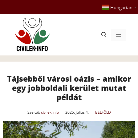
Kilépés
Hungarian
▼
a
tartalomba
Menü
Tájsebből városi oázis – amikor
egy jobboldali kerület mutat
példát
Szerző:
civilek.info
2025. július 4.
BELFÖLD