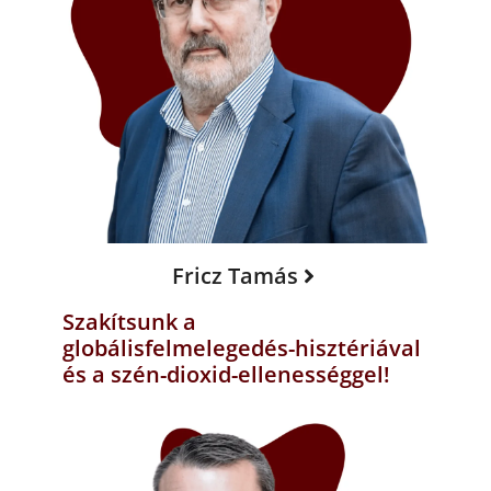
Fricz Tamás
Szakítsunk a
globálisfelmelegedés-hisztériával
és a szén-dioxid-ellenességgel!