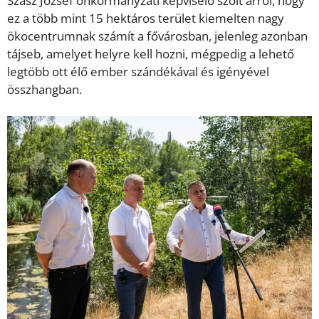
Szász József önkormányzati képviselő szólt arról, hogy
ez a több mint 15 hektáros terület kiemelten nagy
ökocentrumnak számít a fővárosban, jelenleg azonban
tájseb, amelyet helyre kell hozni, mégpedig a lehető
legtöbb ott élő ember szándékával és igényével
összhangban.