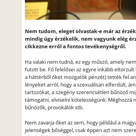
Nem tudom, eleget olvastak-e már az érzéke
mindig úgy érzékelik, nem vagyunk elég érz
cikkezne erről a fontos tevékenységről.
Ha valaki nem tudná, ez egy műszó, amely nem 
futott be. Fő felelősei az egyre inkább eltorzult
a háttérből őket mozgatók pénzét) tették fel
lényeket arról, hogy a szexuálisan elferdült
tartozókat, a szegény szerencsétlen bűnöző mi
támogatni, elviselni kötelességünk. Méghozzá 
bűnözők, provokálók stb.
Nem zavarja őket az sem, hogy például a magya
jelenségek bőséggel, csak éppen azt nem szeret