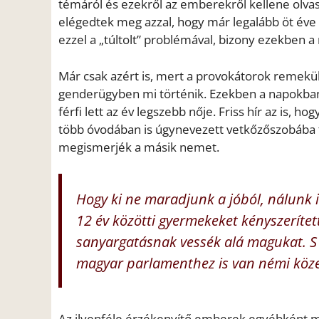
témáról és ezekről az emberekről kellene olva
elégedtek meg azzal, hogy már legalább öt éve s
ezzel a „túltolt” problémával, bizony ezekben a 
Már csak azért is, mert a provokátorok remekül
genderügyben mi történik. Ezekben a napokban
férfi lett az év legszebb nője. Friss hír az is,
több óvodában is úgynevezett vetkőzőszobába t
megismerjék a másik nemet.
Hogy ki ne maradjunk a jóból, nálunk i
12 év közötti gyermekeket kényszerített
sanyargatásnak vessék alá magukat. S
magyar parlamenthez is van némi köze 
Az ilyenféle érzékenyítő emberek egyébként m