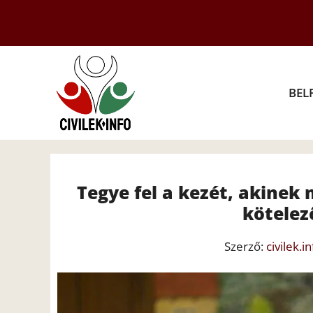
Kilépés
a
tartalomba
BEL
Tegye fel a kezét, akinek 
kötelez
Szerző:
civilek.in