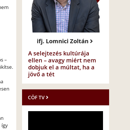
 nem
ifj. Lomnici Zoltán
A selejtezés kultúrája
ós –
ellen – avagy miért nem
dobjuk el a múltat, ha a
kítse.
jövő a tét
na
tesen
CÖF TV
an
 így