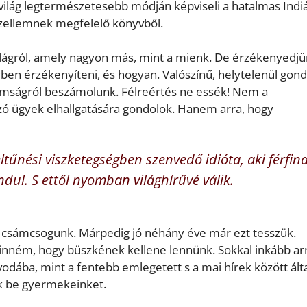
a világ legtermészetesebb módján képviseli a hatalmas Indiá
szellemnek megfelelő könyvből.
 világról, amely nagyon más, mint a mienk. De érzékenyedj
ben érzékenyíteni, és hogyan. Valószínű, helytelenül gon
omságról beszámolunk. Félreértés ne essék! Nem a
ozó ügyek elhallgatására gondolok. Hanem arra, hogy
ltűnési viszketegségben szenvedő idióta, aki férfin
dul. S ettől nyomban világhírűvé válik.
g csámcsogunk. Márpedig jó néhány éve már ezt tesszük.
a hinném, hogy büszkének kellene lennünk. Sokkal inkább ar
vodába, mint a fentebb emlegetett s a mai hírek között ál
uk be gyermekeinket.