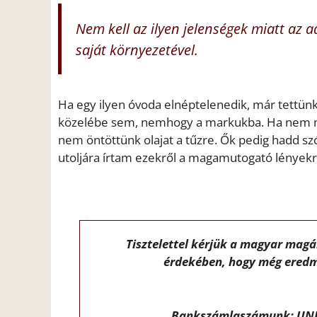
Nem kell az ilyen jelenségek miatt az 
saját környezetével.
Ha egy ilyen óvoda elnéptelenedik, már tettün
közelébe sem, nemhogy a markukba. Ha nem me
nem öntöttünk olajat a tűzre. Ők pedig hadd sz
utoljára írtam ezekről a magamutogató lényekr
Tisztelettel kérjük a magyar mag
érdekében, hogy még eredm
Bankszámlaszámunk: UNI