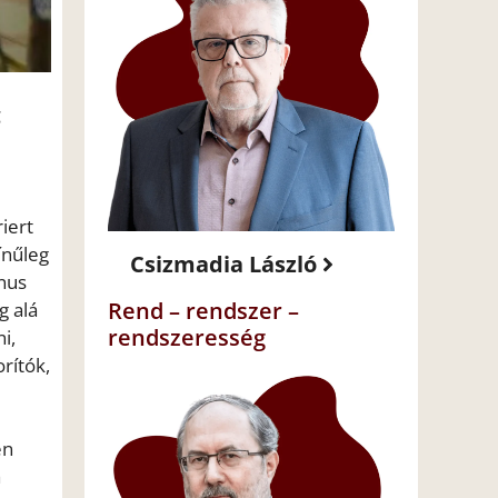
g
iert
ínűleg
Csizmadia László
nus
Rend – rendszer –
g alá
rendszeresség
i,
rítók,
en
a