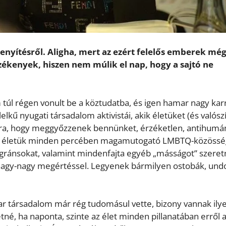
nyítésről. Aligha, mert az ezért felelős emberek mé
ékenyek, hiszen nem múlik el nap, hogy a sajtó ne
túl régen vonult be a köztudatba, és igen hamar nagy karr
 lelkű nyugati társadalom aktivistái, akik életüket (és valósz
 arra, hogy meggyőzzenek bennünket, érzéketlen, antihumá
, ám életük minden percében magamutogató LMBTQ-közössé
gránsokat, valamint mindenfajta egyéb „másságot” szeretn
nagy-nagy megértéssel. Legyenek bármilyen ostobák, undo
r társadalom már rég tudomásul vette, bizony vannak ily
né, ha naponta, szinte az élet minden pillanatában erről 