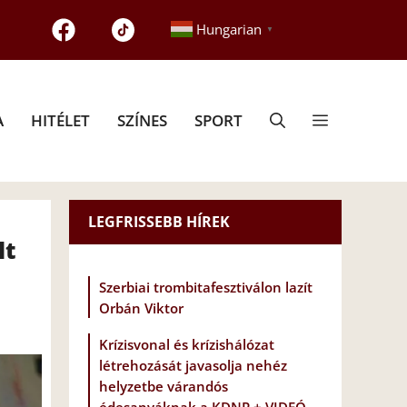
Hungarian
▼
A
HITÉLET
SZÍNES
SPORT
LEGFRISSEBB HÍREK
lt
Szerbiai trombitafesztiválon lazít
Orbán Viktor
Krízisvonal és krízishálózat
létrehozását javasolja nehéz
helyzetbe várandós