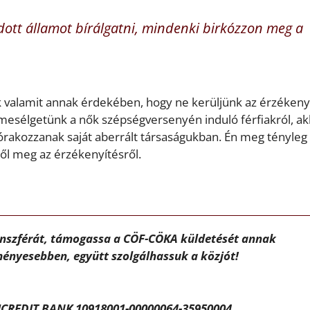
adott államot bírálgatni, mindenki birkózzon meg a
k valamit annak érdekében, hogy ne kerüljünk az érzékeny
sélgetünk a nők szépségversenyén induló férfiakról, ak
órakozzanak saját aberrált társaságukban. Én meg tényleg
ől meg az érzékenyítésről.
ánszférát, támogassa a CÖF-CÖKA küldetését annak
ényesebben, együtt szolgálhassuk a közjót!
CREDIT BANK 10918001-00000064-35950004