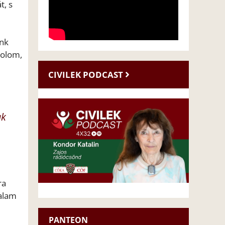
t, s
ünk
dolom,
CIVILEK PODCAST
ak
ra
talam
PANTEON