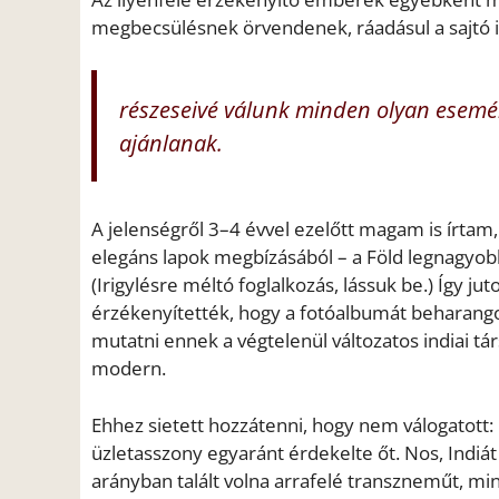
megbecsülésnek örvendenek, ráadásul a sajtó is
részeseivé válunk minden olyan esemé
ajánlanak.
A jelenségről 3–4 évvel ezelőtt magam is írtam
elegáns lapok megbízásából – a Föld legnagyobb
(Irigylésre méltó foglalkozás, lássuk be.) Így ju
érzékenyítették, hogy a fotóalbumát beharangoz
mutatni ennek a végtelenül változatos indiai t
modern.
Ehhez sietett hozzátenni, hogy nem válogatott: i
üzletasszony egyaránt érdekelte őt. Nos, Indiá
arányban talált volna arrafelé transzneműt, min