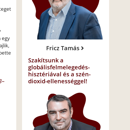
teget
y
n egy
jlik,
Fricz Tamás
pette
Szakítsunk a
globálisfelmelegedés-
hisztériával és a szén-
3–
dioxid-ellenességgel!