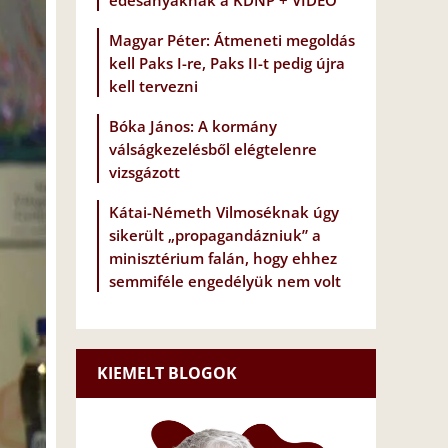
édesanyáknak a KDNP + VIDEÓ
Magyar Péter: Átmeneti megoldás
kell Paks I-re, Paks II-t pedig újra
kell tervezni
Bóka János: A kormány
válságkezelésből elégtelenre
vizsgázott
Kátai-Németh Vilmoséknak úgy
sikerült „propagandázniuk” a
minisztérium falán, hogy ehhez
semmiféle engedélyük nem volt
KIEMELT BLOGOK