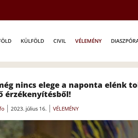
FÖLD
KÜLFÖLD
CIVIL
VÉLEMÉNY
DIASZPÓR
még nincs elege a naponta elénk to
ő érzékenyítésből!
fo
2023. július 16.
VÉLEMÉNY