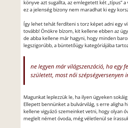
könyve azt sugallta, az emlegetett két „típus” 
ez a jelenség bizony nem maradhat ki egy kor
Így lehet tehát ferdíteni s torz képet adni egy
tovább! Önökre bízom, kit kellene ebben az ügy
de abba kellene már hagyni, hogy minden bar
legszigorúbb, a büntetőügy kategóriájába tart
ne legyen már világszenzáció, ha egy fe
született, most női szépségversenyen in
Magunkat leplezzük le, ha ilyen ügyeken sokái
Ellepett bennünket a bulvárvilág, s erre aligh
kellene vigyázó szemeinket vetni, hogy olyan ó
meglelt német óvoda, még véletlenül se írass