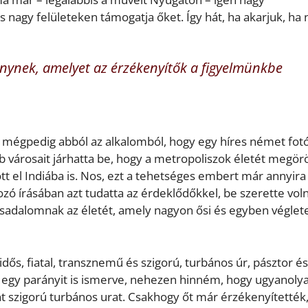
 nagy felületeken támogatja őket. Így hát, ha akarjuk, ha
nynek, amelyet az érzékenyítők a figyelmünkbe
, mégpedig abból az alkalomból, hogy egy híres német fot
 városait járhatta be, hogy a metropoliszok életét megörö
tott el Indiába is. Nos, ezt a tehetséges embert már annyira
ó írásában azt tudatta az érdeklődőkkel, be szerette vol
ársadalomnak az életét, amely nagyon ősi és egyben végle
dős, fiatal, transznemű és szigorú, turbános úr, pásztor és
t egy parányit is ismerve, nehezen hinném, hogy ugyanoly
t szigorú turbános urat. Csakhogy őt már érzékenyítették,