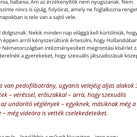
snia, hallania. Ám az érzékenyítők nem nyugszanak. Nem
zinte nincs is újság, folyóirat, amely ne foglalkozna renge
napokban is tele van a sajtó vele.
 dolgoznak. Nekik minden nap világgá kell kürtölniük, hog
 éppen arról kényszerültünk értesülni, hogy Hollandiába
 hogy Németországban intézményesített megrontási kísérlet za
erelnék a gyerekeket, hogy szexuális játszadozásuk köze
s van pedofilbotrány, ugyanis velejéig aljas alakok 
ek – veréssel, erőszakkal – arra, hogy szexuális
 az undorító véglények – egyiknek, másiknak még a
– még videóra is vették cselekedeteiket.
a már – legalábbis a művelt Nyugaton – igen nagy