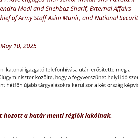
arendra Modi and Shehbaz Sharif, External Affairs
ef of Army Staff Asim Munir, and National Securi
)
May 10, 2025
ni katonai igazgató telefonhívása után erősítette meg a
ülügyminiszter közölte, hogy a fegyverszünet helyi idő szer
nt hétfőn újabb tárgyalásokra kerül sor a két ország képvi
 hozott a határ menti régiók lakóinak.