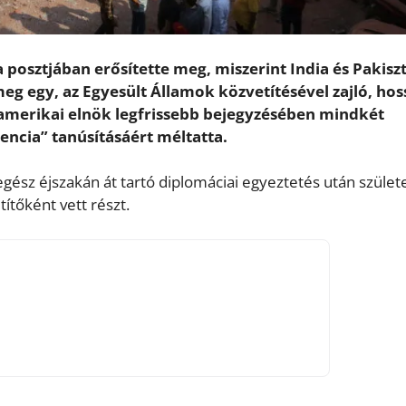
posztjában erősítette meg, miszerint India és Pakisz
meg egy, az Egyesült Államok közvetítésével zajló, ho
amerikai elnök legfrissebb bejegyzésében mindkét
gencia” tanúsításáért méltatta.
ész éjszakán át tartó diplomáciai egyeztetés után szület
ítőként vett részt.