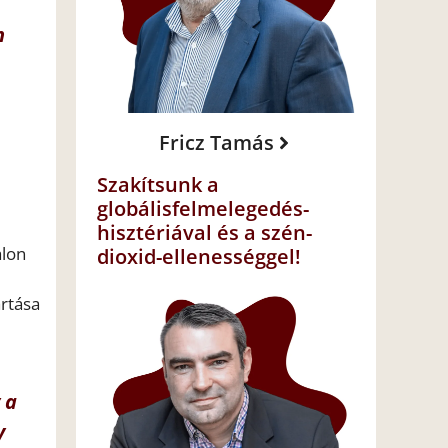
n
Fricz Tamás
Szakítsunk a
globálisfelmelegedés-
hisztériával és a szén-
alon
dioxid-ellenességgel!
artása
 a
y