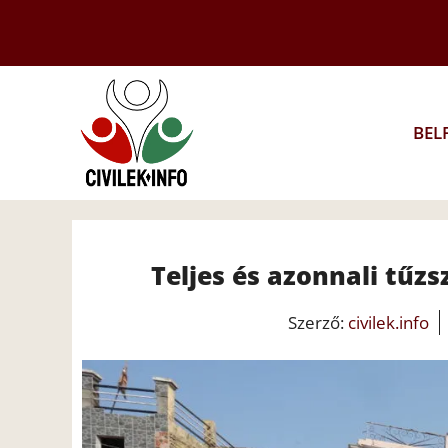
Kilépés
a
tartalomba
BEL
Teljes és azonnali tűzs
Szerző:
civilek.info