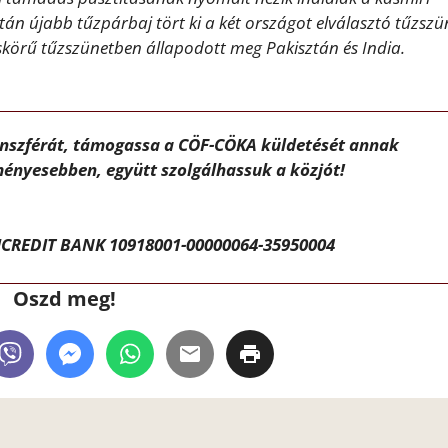
 újabb tűzpárbaj tört ki a két országot elválasztó tűzszü
eskörű tűzszünetben állapodott meg Pakisztán és India.
ánszférát, támogassa a CÖF-CÖKA küldetését annak
ényesebben, együtt szolgálhassuk a közjót!
CREDIT BANK 10918001-00000064-35950004
Oszd meg!