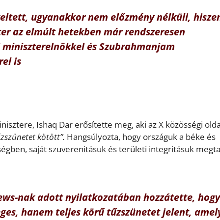
keltett, ugyanakkor nem előzmény nélküli, hisze
er az elmúlt hetekben már rendszeresen
ni miniszterelnökkel és Szubrahmanjam
el is
isztere, Ishaq Dar erősítette meg, aki az X közösségi old
zszünetet kötött”.
Hangsúlyozta, hogy országuk a béke és
ségben, saját szuverenitásuk és területi integritásuk megt
ews-nak adott nyilatkozatában hozzátette, hogy
es, hanem teljes körű tűzszünetet jelent, amel