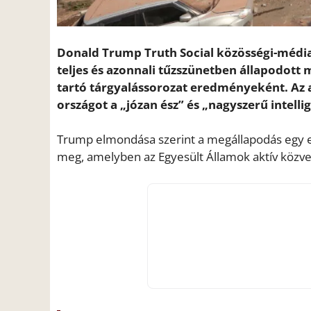
Donald Trump Truth Social közösségi-média 
teljes és azonnali tűzszünetben állapodott 
tartó tárgyalássorozat eredményeként. Az 
országot a „józan ész” és „nagyszerű intelli
Trump elmondása szerint a megállapodás egy eg
meg, amelyben az Egyesült Államok aktív közvet