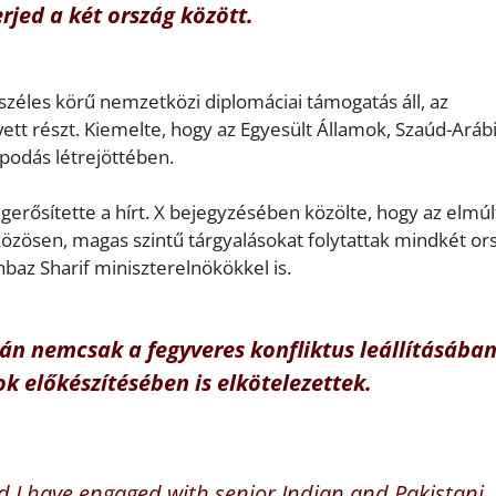
rjed a két ország között.
zéles körű nemzetközi diplomáciai támogatás áll, az
tt részt. Kiemelte, hogy az Egyesült Államok, Szaúd-Aráb
podás létrejöttében.
erősítette a hírt. X bejegyzésében közölte, hogy az elmúl
 közösen, magas szintű tárgyalásokat folytattak mindkét or
baz Sharif miniszterelnökökkel is.
tán nemcsak a fegyveres konfliktus leállításában
 előkészítésében is elkötelezettek.
 I have engaged with senior Indian and Pakistani