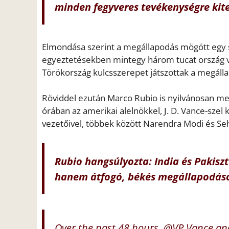
minden fegyveres tevékenységre kite
Elmondása szerint a megállapodás mögött egy s
egyeztetésekben mintegy három tucat ország ve
Törökország kulcsszerepet játszottak a megálla
Röviddel ezután Marco Rubio is nyilvánosan meg
órában az amerikai alelnökkel, J. D. Vance-szel
vezetőivel, többek között Narendra Modi és Seh
Rubio hangsúlyozta: India és Pakisz
hanem átfogó, békés megállapodások
Over the past 48 hours,
@VP
Vance and