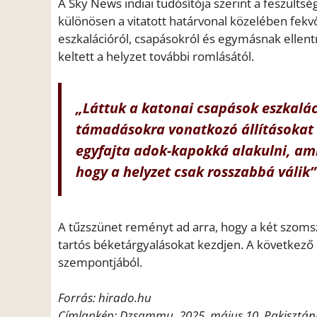
A Sky News indiai tudósítója szerint a feszülts
különösen a vitatott határvonal közelében fekv
eszkalációról, csapásokról és egymásnak ellent
keltett a helyzet további romlásától.
„Láttuk a katonai csapások eszkaláci
támadásokra vonatkozó állításokat és
egyfajta adok-kapokká alakulni, ami
hogy a helyzet csak rosszabbá válik”
A tűzszünet reményt ad arra, hogy a két szoms
tartós béketárgyalásokat kezdjen. A következő 
szempontjából.
Forrás: hirado.hu
Címlapkép: Dzsammu, 2025. május 10. Pakisztáni