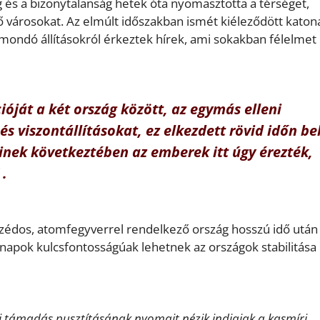
ég és a bizonytalanság hetek óta nyomasztotta a térséget,
ő városokat. Az elmúlt időszakban ismét kiéleződött katon
mondó állításokról érkeztek hírek, ami sokakban félelmet
óját a két ország között, az egymás elleni
 viszontállításokat, ez elkezdett rövid időn be
nek következtében az emberek itt úgy érezték,
 .
zédos, atomfegyverrel rendelkező ország hosszú idő után
napok kulcsfontosságúak lehetnek az országok stabilitása
 támadás pusztításának nyomait nézik indiaiak a kasmíri