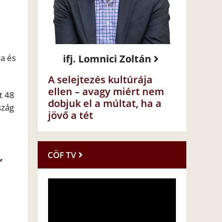
ia és
ifj. Lomnici Zoltán
A selejtezés kultúrája
ellen – avagy miért nem
t 48
dobjuk el a múltat, ha a
szág
jövő a tét
,
CÖF TV