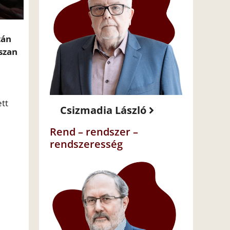
tán
sszan
ett
Csizmadia László
Rend – rendszer –
rendszeresség