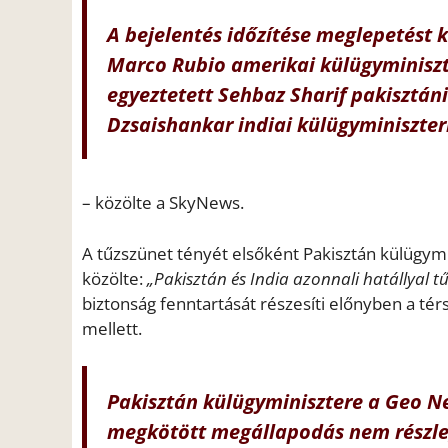
A bejelentés időzítése meglepetést 
Marco Rubio amerikai külügyminiszt
egyeztetett Sehbaz Sharif pakisztá
Dzsaishankar indiai külügyminiszterr
– közölte a SkyNews.
A tűzszünet tényét elsőként Pakisztán külügymin
közölte:
„Pakisztán és India azonnali hatállyal tű
biztonság fenntartását részesíti előnyben a tér
mellett.
Pakisztán külügyminisztere a Geo N
megkötött megállapodás nem részleg