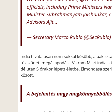
officials, including Prime Ministers N
Minister Subrahmanyam Jaishankar, Chi
Advisors Ajit…
— Secretary Marco Rubio (@SecRubio
India hivatalosan nem sokkal később, a pakisztá
tűzszüneti megállapodást. Vikram Misri indiai k
délután 5 órakor lépett életbe. Elmondása szeri
között.
A bejelentés nagy megkönnyebbülést