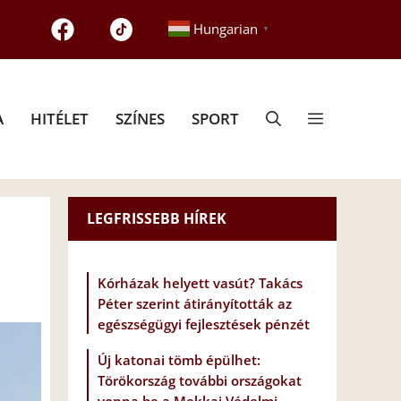
Hungarian
▼
A
HITÉLET
SZÍNES
SPORT
LEGFRISSEBB HÍREK
Kórházak helyett vasút? Takács
Péter szerint átirányították az
egészségügyi fejlesztések pénzét
Új katonai tömb épülhet:
Törökország további országokat