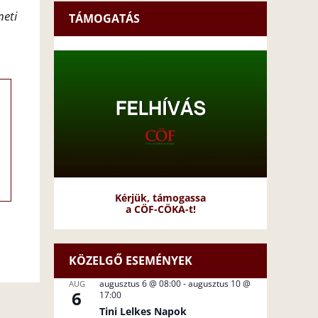
neti
TÁMOGATÁS
Kérjük, támogassa
a CÖF-CÖKA-t!
KÖZELGŐ ESEMÉNYEK
augusztus 6 @ 08:00
-
augusztus 10 @
AUG
6
17:00
Tini Lelkes Napok