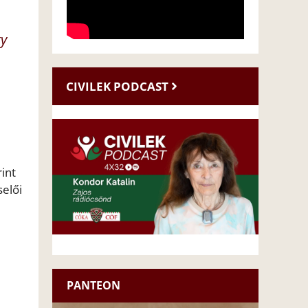
ty
CIVILEK PODCAST
int
selői
PANTEON