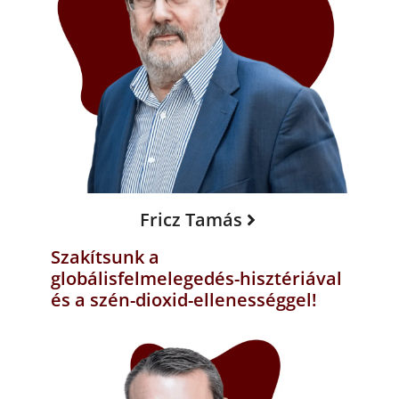
Fricz Tamás
Szakítsunk a
globálisfelmelegedés-hisztériával
és a szén-dioxid-ellenességgel!