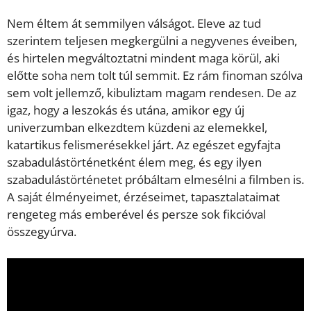
Nem éltem át semmilyen válságot. Eleve az tud
szerintem teljesen megkergülni a negyvenes éveiben,
és hirtelen megváltoztatni mindent maga körül, aki
előtte soha nem tolt túl semmit. Ez rám finoman szólva
sem volt jellemző, kibuliztam magam rendesen. De az
igaz, hogy a leszokás és utána, amikor egy új
univerzumban elkezdtem küzdeni az elemekkel,
katartikus felismerésekkel járt. Az egészet egyfajta
szabadulástörténetként élem meg, és egy ilyen
szabadulástörténetet próbáltam elmesélni a filmben is.
A saját élményeimet, érzéseimet, tapasztalataimat
rengeteg más emberével és persze sok fikcióval
összegyúrva.