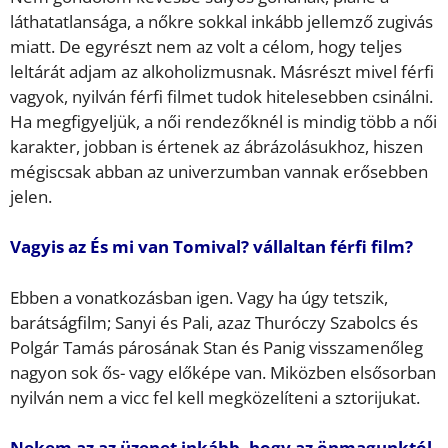
láthatatlansága, a nőkre sokkal inkább jellemző zugivás
miatt. De egyrészt nem az volt a célom, hogy teljes
leltárát adjam az alkoholizmusnak. Másrészt mivel férfi
vagyok, nyilván férfi filmet tudok hitelesebben csinálni.
Ha megfigyeljük, a női rendezőknél is mindig több a női
karakter, jobban is értenek az ábrázolásukhoz, hiszen
mégiscsak abban az univerzumban vannak erősebben
jelen.
Vagyis az És mi van Tomival? vállaltan férfi film?
Ebben a vonatkozásban igen. Vagy ha úgy tetszik,
barátságfilm; Sanyi és Pali, azaz Thuróczy Szabolcs és
Polgár Tamás párosának Stan és Panig visszamenőleg
nagyon sok ős- vagy előképe van. Miközben elsősorban
nyilván nem a vicc fel kell megközelíteni a sztorijukat.
Nekem az az üzenet inkább, hogy az önmagunktól