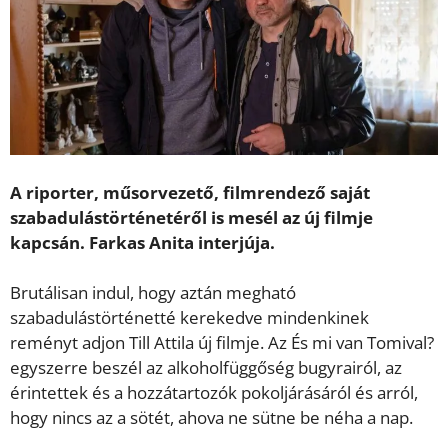
A riporter, műsorvezető, filmrendező saját
szabadulástörténetéről is mesél az új filmje
kapcsán. Farkas Anita interjúja.
Brutálisan indul, hogy aztán megható
szabadulástörténetté kerekedve mindenkinek
reményt adjon Till Attila új filmje. Az És mi van Tomival?
egyszerre beszél az alkoholfüggőség bugyrairól, az
érintettek és a hozzátartozók pokoljárásáról és arról,
hogy nincs az a sötét, ahova ne sütne be néha a nap.