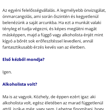
Az egyéni felelősségvállalás. A legmélyebb önvizsgálat,
önmarcangolás, ami során őszintén és kegyetlenül
belenézünk a saját arcunkba. Ha ezt a munkát valaki
tényleg el tudja végezni, és képes meglátni magát
másképpen, majd a függő vagy alkoholista énjét mint
kígyó a bőrét sok erőfeszítéssel levedleni, annál
fantasztikusabb érzés kevés van az életben.
Első kézből mondja?
Igen.
Alkoholista volt?
Ma is az vagyok. Közhely, de éppen ezért igaz: aki
alkoholista volt, egész életében az marad függetlenül
attól, iszik-e még, vagy sem. Lehetne finomítani, hogy