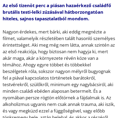
Az első tizenöt perc a piásan hazaérkező családfő
brutális testi-lelki zúzásával hátborzongatóan
hiteles, sajnos tapasztalatból mondom.
Nagyon érdekes, mert bárki, aki eddig megnézte a
filmet, valamelyik részletében talált hasonló személyes
érintettséget. Aki meg még nem látta, annak szintén az
az első reakciója, hogy biztosan nem hagyja ki, mert
akár maga, akár a környezete révén köze van a
témához. Ahogy egyre többet és többekkel
beszélgetek róla, sokszor nagyon mélyről bugyognak
fel a piával kapcsolatos történetek barátokról,
testvérekről, szülőkről, minimum egy nagybácsiról, aki
minden családi ebéden alaposan betermelt. És a
nyomában persze rögtön előtörnek a fájdalmak is. Az
alkoholizmus ugyanis nem csak annak trauma, aki iszik,
és vagy megküzd ezzel a függőségével, vagy előbb
tönkremegy bele, aztán belehal, és akkor a részéről