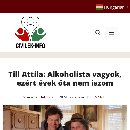
Kilépés
Hungarian
▼
a
tartalomba
Menü
Till Attila: Alkoholista vagyok,
ezért évek óta nem iszom
Szerző:
civilek.info
2024. november 2.
SZÍNES