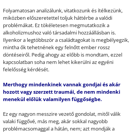
Folyamatosan analizálunk, vitatkozunk és ítélkezünk,
miközben előszeretettel toljuk háttérbe a valódi
problémákat. Ez tökéletesen megmutatkozik a
alkoholizmushoz való társadalmi hozzáállásban is.
Ilyenkor a legtöbbször a családtagokat is megbélyegzik,
mintha ők tehetnének egy felnőtt ember rossz
döntéseiről. Pedig ahogy az előbb is mondtam, ezzel
kapcsolatban soha nem lehet kikerülni az egyéni
felelősség kérdését.
Merthogy mindenkinek vannak gondjai és akár
hozott vagy szerzett traumái, de nem mindenki
menekül előlük valamilyen függőségbe.
Ez egy nagyon messzire vezető gondolat, mitől válik
valaki függővé, más meg, akár sokkal nagyobb
problémacsomaggal a hátán, nem; azt mondják a