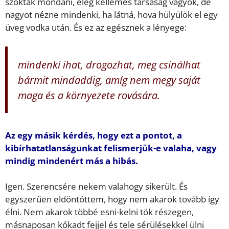
szokták mondani, elég kellemes társaság vagyok, de
nagyot nézne mindenki, ha látná, hova hülyülök el egy
üveg vodka után. És ez az egésznek a lényege:
mindenki ihat, drogozhat, meg csinálhat
bármit mindaddig, amíg nem megy saját
maga és a környezete rovására.
Az egy másik kérdés, hogy ezt a pontot, a
kibírhatatlanságunkat felismerjük-e valaha, vagy
mindig mindenért más a hibás.
Igen. Szerencsére nekem valahogy sikerült. És
egyszerűen eldöntöttem, hogy nem akarok tovább így
élni. Nem akarok többé esni-kelni tök részegen,
másnaposan kókadt fejjel és tele sérülésekkel ülni