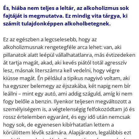
És, hiába nem teljes a leltár, az alkoholizmus sok
fajtáját is megmutatva. Ez mindig vita tárgya, ki
számít tulajdonképpen alkoholbetegnek.
Ez az egészben a legcselesebb, hogy az
alkoholizmusnak rengetegféle arca lehet: van, aki
pillanatok alatt leépül vállalhatatlanra, más évtizedeken
át tartja magát, akad, aki kevés piától totál agresszív
lesz, másnak literszámra kell vedelni, hogy végre
kiüsse magát. Én például a tipikus nagyivó voltam, aki
ha egyszer belemegy az éjszakába, két napig nem bír
leállni – mint egy autó, ami addig száguld, amíg ki nem
fogy belőle a benzin. Ilyenkor teljesen megváltozott a
személyiségem is, a végtelenségig felfokozódtam jó és
rossz értelemben egyaránt, és egy idő után nemcsak
hogy sok, de egyenesen kibírhatatlan lettem a
körülöttem lévők számára. Alapjáraton, legalábbis ezt