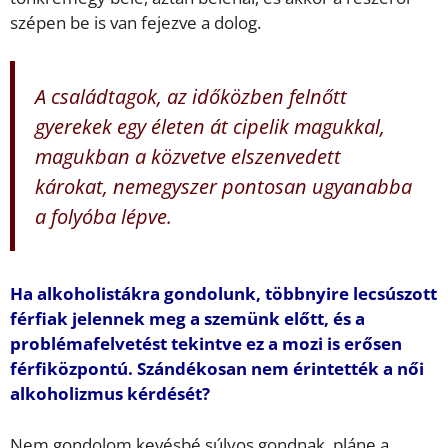
szépen be is van fejezve a dolog.
A családtagok, az időközben felnőtt
gyerekek egy életen át cipelik magukkal,
magukban a közvetve elszenvedett
károkat, nemegyszer pontosan ugyanabba
a folyóba lépve.
Ha alkoholistákra gondolunk, többnyire lecsúszott
férfiak jelennek meg a szemünk előtt, és a
problémafelvetést tekintve ez a mozi is erősen
férfiközpontú. Szándékosan nem érintették a női
alkoholizmus kérdését?
Nem gondolom kevésbé súlyos gondnak, pláne a