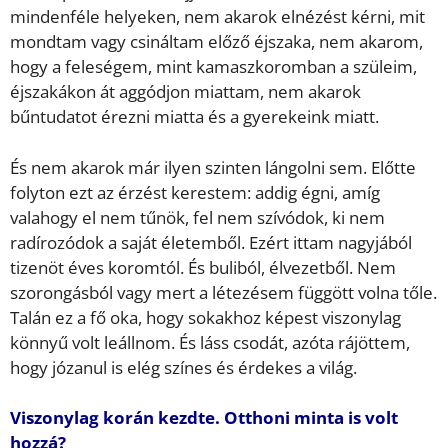
mindenféle helyeken, nem akarok elnézést kérni, mit
mondtam vagy csináltam előző éjszaka, nem akarom,
hogy a feleségem, mint kamaszkoromban a szüleim,
éjszakákon át aggódjon miattam, nem akarok
bűntudatot érezni miatta és a gyerekeink miatt.
És nem akarok már ilyen szinten lángolni sem. Előtte
folyton ezt az érzést kerestem: addig égni, amíg
valahogy el nem tűnök, fel nem szívódok, ki nem
radírozódok a saját életemből. Ezért ittam nagyjából
tizenöt éves koromtól. És buliból, élvezetből. Nem
szorongásból vagy mert a létezésem függött volna tőle.
Talán ez a fő oka, hogy sokakhoz képest viszonylag
könnyű volt leállnom. És láss csodát, azóta rájöttem,
hogy józanul is elég színes és érdekes a világ.
Viszonylag korán kezdte. Otthoni minta is volt
hozzá?