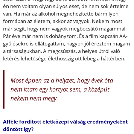
én nem voltam olyan súlyos eset, de nem sok értelme
van. Ha már az alkohol megnehezítette bármilyen
formában az életem, akkor az vagyok. Nekem most
már segít, hogy nem vagyok megbocsátó magammal.
Pár éve már nem is dohányzom. És a film kapcsán AA-
gyűlésekre is ellátogattam, nagyon jól éreztem magam
a társaságukban. A megcsúszás, a helyes útról való
letérés lehetősége élethosszig ott lebeg a háttérben.
Most éppen az a helyzet, hogy évek óta
nem ittam egy kortyot sem, a középút
nekem nem megy.
Afféle fordított életközepi válság eredményeként
döntött így?