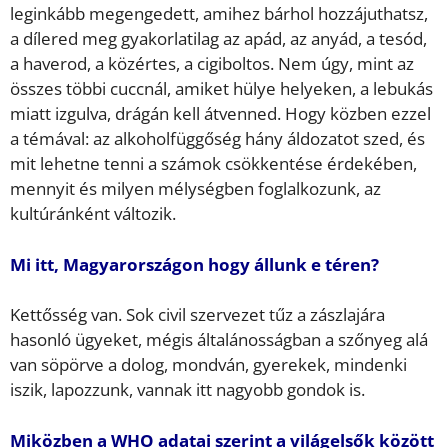
leginkább megengedett, amihez bárhol hozzájuthatsz,
a dílered meg gyakorlatilag az apád, az anyád, a tesód,
a haverod, a közértes, a cigiboltos. Nem úgy, mint az
összes többi cuccnál, amiket hülye helyeken, a lebukás
miatt izgulva, drágán kell átvenned. Hogy közben ezzel
a témával: az alkoholfüggőség hány áldozatot szed, és
mit lehetne tenni a számok csökkentése érdekében,
mennyit és milyen mélységben foglalkozunk, az
kultúránként változik.
Mi itt, Magyarországon hogy állunk e téren?
Kettősség van. Sok civil szervezet tűz a zászlajára
hasonló ügyeket, mégis általánosságban a szőnyeg alá
van söpörve a dolog, mondván, gyerekek, mindenki
iszik, lapozzunk, vannak itt nagyobb gondok is.
Miközben a WHO adatai szerint a világelsők között