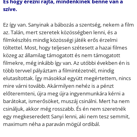
És hogy érezni rajta, mindenkinek benne van a
szíve.
Ez így van. Sanyinak a bábozás a szentség, nekem a film
az. Talán, mert szeretek közösségben lenni, és a
filmkészítés mindig közösségi játék erős érzelmi
töltettel. Most, hogy teljesen szétesett a hazai filmes
közeg az államilag támogatott és nem támogatott
filmekre, még inkább így van. Az utóbbi években én is
több tervvel pályáztam a filmintézetnél, mindig
elutasítottak. Így másokkal együtt megértettem, nincs
mire várni tovább. Akármilyen nehéz is a pénzt
előteremteni, újra meg újra ingyenmunkára kérni a
barátokat, ismerősöket, muszáj csinálni. Mert ha nem
csináljuk, akkor még rosszabb. És én nem szeretnék
egy megkeseredett Sanyi lenni, aki nem tesz semmit,
maximum néha a paraván mögül ordibál.