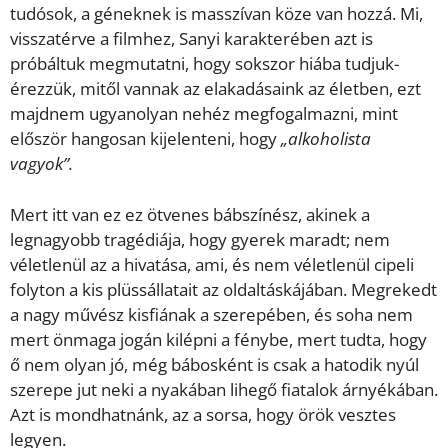
tudósok, a géneknek is masszívan köze van hozzá. Mi,
visszatérve a filmhez, Sanyi karakterében azt is
próbáltuk megmutatni, hogy sokszor hiába tudjuk-
érezzük, mitől vannak az elakadásaink az életben, ezt
majdnem ugyanolyan nehéz megfogalmazni, mint
először hangosan kijelenteni, hogy
„alkoholista
vagyok”.
Mert itt van ez ez ötvenes bábszínész, akinek a
legnagyobb tragédiája, hogy gyerek maradt; nem
véletlenül az a hivatása, ami, és nem véletlenül cipeli
folyton a kis plüssállatait az oldaltáskájában. Megrekedt
a nagy művész kisfiának a szerepében, és soha nem
mert önmaga jogán kilépni a fénybe, mert tudta, hogy
ő nem olyan jó, még bábosként is csak a hatodik nyúl
szerepe jut neki a nyakában lihegő fiatalok árnyékában.
Azt is mondhatnánk, az a sorsa, hogy örök vesztes
legyen.