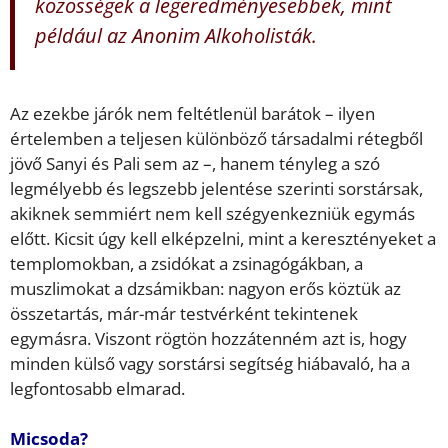
közösségek a legeredményesebbek, mint
például az Anonim Alkoholisták.
Az ezekbe járók nem feltétlenül barátok – ilyen
értelemben a teljesen különböző társadalmi rétegből
jövő Sanyi és Pali sem az –, hanem tényleg a szó
legmélyebb és legszebb jelentése szerinti sorstársak,
akiknek semmiért nem kell szégyenkezniük egymás
előtt. Kicsit úgy kell elképzelni, mint a keresztényeket a
templomokban, a zsidókat a zsinagógákban, a
muszlimokat a dzsámikban: nagyon erős köztük az
összetartás, már-már testvérként tekintenek
egymásra. Viszont rögtön hozzátenném azt is, hogy
minden külső vagy sorstársi segítség hiábavaló, ha a
legfontosabb elmarad.
Micsoda?