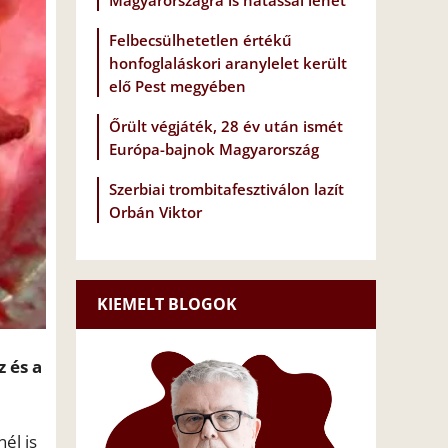
Magyarországra is hatással lehet
Felbecsülhetetlen értékű
honfoglaláskori aranylelet került
elő Pest megyében
Őrült végjáték, 28 év után ismét
Európa-bajnok Magyarország
Szerbiai trombitafesztiválon lazít
Orbán Viktor
KIEMELT BLOGOK
 és a
él is