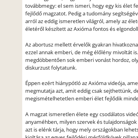
továbbmegy: el sem ismeri, hogy egy kis élet f
fejlődő magzatot. Pedig a tudomány segítségév
arról az eddig ismeretlen világról, amely az élet
életéről készített az Axióma fontos és elgondol
Az abortusz mellett érvelők gyakran hivatkozna
ezzel annak emberi, de még élőlény mivoltát is.
megdöbbentően sok emberi vonást hordoz, olya
diskurzust folytatunk.
Éppen ezért hiánypótló az Axióma videója, a
megmutatja azt, amit eddig csak sejthettünk, 
megismételhetetlen emberi élet fejlődik minde
A magzat ismeretlen élete egy csodálatos videó
anyaméhben, milyen szervek és tulajdonságok 
azt is elénk tárja, hogy mely országokban lehe
kioltása az egyes fejlődési mérföldkövek pillana