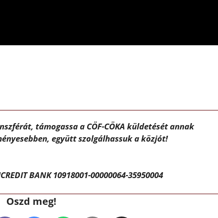
ánszférát, támogassa a CÖF-CÖKA küldetését annak
ényesebben, együtt szolgálhassuk a közjót!
CREDIT BANK 10918001-00000064-35950004
Oszd meg!