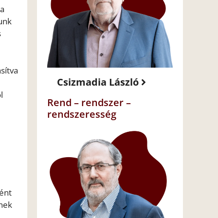
 a
tunk
s
sítva
Csizmadia László
l
Rend – rendszer –
rendszeresség
ént
ének