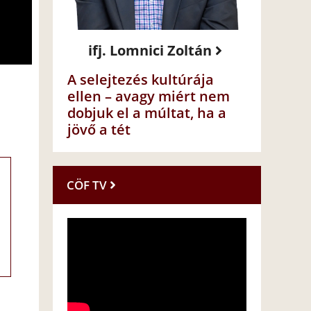
ifj. Lomnici Zoltán
A selejtezés kultúrája
ellen – avagy miért nem
dobjuk el a múltat, ha a
jövő a tét
CÖF TV