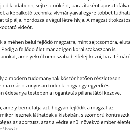
ejlődik odabenn, sejtcsomóként, parazitaként aposztofálva
el, a képalkotó technika vívmányaival egyre többet tudha
et táplálja, hordozza s végül létre hívja. A magzat titokzato
kodtató videót.
k a méhen belül fejlődő magzatra, mint sejtcsomóra, eluta
 Pedig a fejlődő élet már az igen korai szakaszban is
nokat, amelyekről nem szabad elfelejtkezni, ha a témáró
mely a modern tudománynak köszönhetően részletesen
de ma már bizonyosan tudunk: hogy egy egyedi és
n édesanya testében a fogantatás pillanatától kezdve.
, amely bemutatja azt, hogyan fejlődik a magzat az
mikor lesznek láthatóak a kisbabán, s szomorú kontrasztk
tséges az abortusz, azaz a védtelenül növekvő ember élet
tában is.