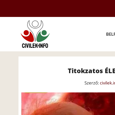
Kilépés
a
tartalomba
BEL
Titokzatos ÉLE
Szerző:
civilek.