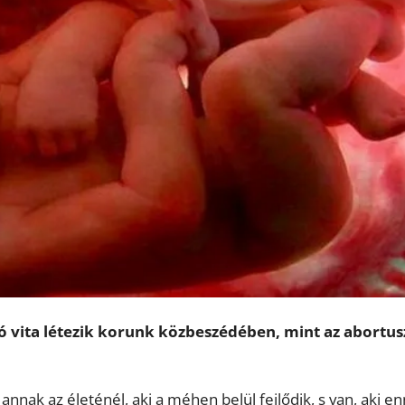
ó vita létezik korunk közbeszédében, mint az abortusz
annak az életénél, aki a méhen belül fejlődik, s van, aki enn