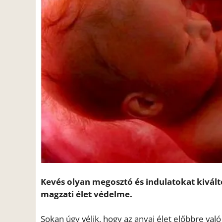
Kevés olyan megosztó és indulatokat kivált
magzati élet védelme.
Sokan úgy vélik, hogy az anyai élet előbbre való 