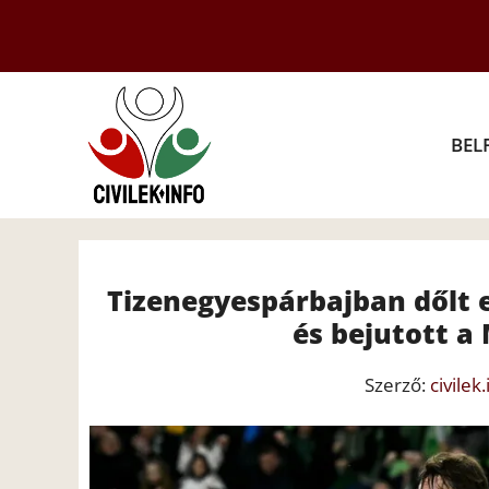
Kilépés
a
tartalomba
BEL
Tizenegyespárbajban dőlt el
és bejutott a
Szerző:
civilek.