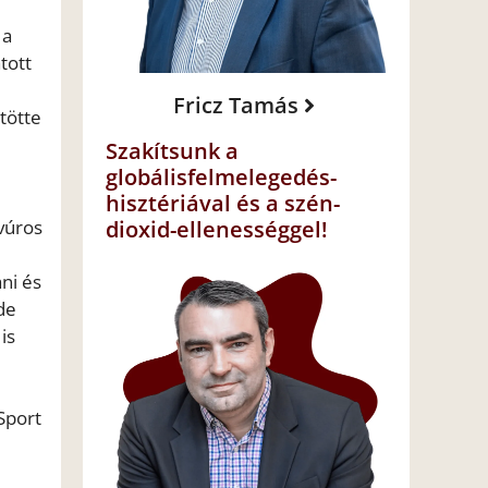
 a
tott
Fricz Tamás
tötte
Szakítsunk a
globálisfelmelegedés-
hisztériával és a szén-
avúros
dioxid-ellenességgel!
ni és
de
is
Sport