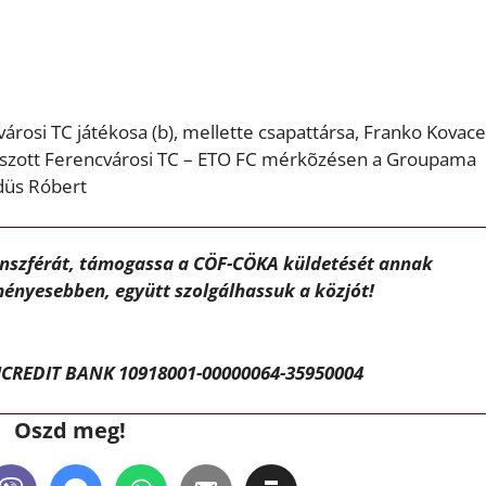
árosi TC játékosa (b), mellette csapattársa, Franko Kovace
szott Ferencvárosi TC – ETO FC mérkõzésen a Groupama
düs Róbert
ánszférát, támogassa a CÖF-CÖKA küldetését annak
ényesebben, együtt szolgálhassuk a közjót!
CREDIT BANK 10918001-00000064-35950004
Oszd meg!