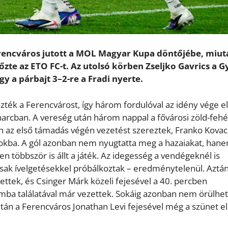
Ferencváros jutott a MOL Magyar Kupa döntőjébe, miut
őzte az ETO FC-t. Az utolsó körben Zseljko Gavrics a G
gy a párbajt 3–2-re a Fradi nyerte.
zték a Ferencvárost, így három fordulóval az idény vége el
harcban. A vereség után három nappal a fővárosi zöld-feh
n az első támadás végén vezetést szereztek, Franko Kovac
arokba. A gól azonban nem nyugtatta meg a hazaiakat, han
n többször is állt a játék. Az idegesség a vendégeknél is
 csak ívelgetésekkel próbálkoztak – eredménytelenül. Aztá
ttek, és Csinger Márk közeli fejesével a 40. percben
umba találatával már vezettek. Sokáig azonban nem örülhet
tán a Ferencváros Jonathan Levi fejesével még a szünet el