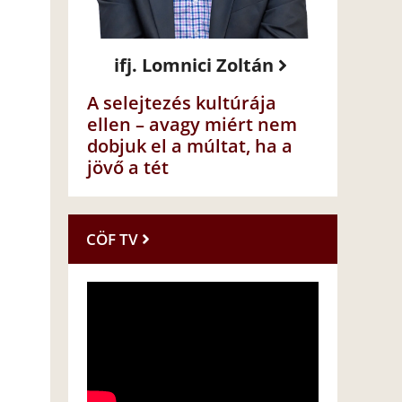
ifj. Lomnici Zoltán
A selejtezés kultúrája
ellen – avagy miért nem
dobjuk el a múltat, ha a
jövő a tét
CÖF TV