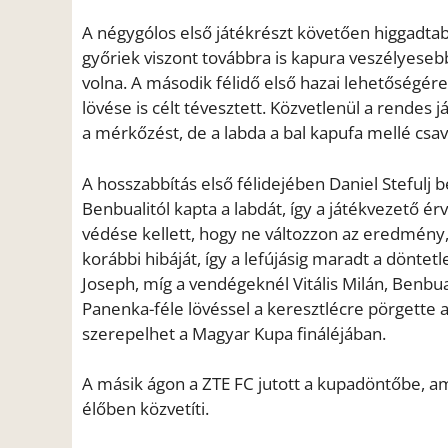
A négygólos első játékrészt követően higgadtab
győriek viszont továbbra is kapura veszélyeseb
volna. A második félidő első hazai lehetőségére a
lövése is célt tévesztett. Közvetlenül a rendes
a mérkőzést, de a labda a bal kapufa mellé csav
A hosszabbítás első félidejében Daniel Stefulj b
Benbualitól kapta a labdát, így a játékvezető é
védése kellett, hogy ne változzon az eredmény,
korábbi hibáját, így a lefújásig maradt a dönt
Joseph, míg a vendégeknél Vitális Milán, Benbual
Panenka-féle lövéssel a keresztlécre pörgette 
szerepelhet a Magyar Kupa fináléjában.
A másik ágon a ZTE FC jutott a kupadöntőbe, a
élőben közvetíti.