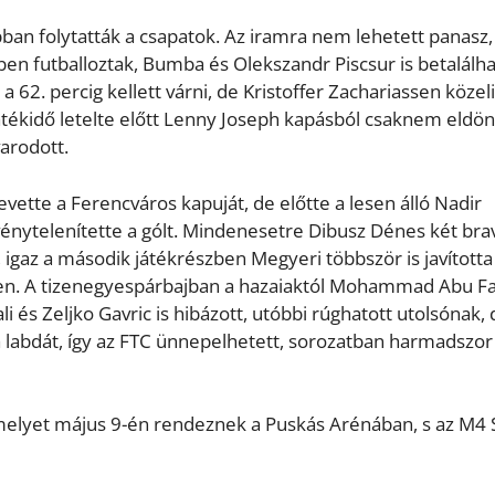
ban folytatták a csapatok. Az iramra nem lehetett panasz,
ben futballoztak, Bumba és Olekszandr Piscsur is betalálha
 62. percig kellett várni, de Kristoffer Zachariassen közeli
 játékidő letelte előtt Lenny Joseph kapásból csaknem eldön
arodott.
evette a Ferencváros kapuját, de előtte a lesen álló Nadir
rvénytelenítette a gólt. Mindenesetre Dibusz Dénes két br
 igaz a második játékrészben Megyeri többször is javította
etlen. A tizenegyespárbajban a hazaiaktól Mohammad Abu Fa
i és Zeljko Gavric is hibázott, utóbbi rúghatott utolsónak, 
a labdát, így az FTC ünnepelhetett, sorozatban harmadszor 
melyet május 9-én rendeznek a Puskás Arénában, s az M4 