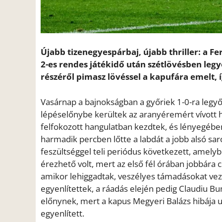
Újabb tizenegyespárbaj, újabb thriller: a 
2-es rendes játékidő után szétlövésben legy
részéről pimasz lövéssel a kapufára emelt, í
Vasárnap a bajnokságban a győriek 1-0-ra legyő
lépéselőnybe kerültek az aranyéremért vívott 
felfokozott hangulatban kezdtek, és lényegébe
harmadik percben lőtte a labdát a jobb alsó s
feszültséggel teli periódus következett, amelybe
érezhető volt, mert az első fél órában jobbára
amikor lehiggadtak, veszélyes támadásokat veze
egyenlítettek, a ráadás elején pedig Claudiu B
előnynek, mert a kapus Megyeri Balázs hibája u
egyenlített.