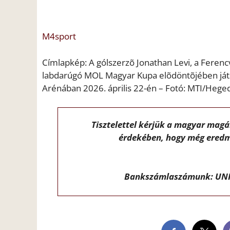
M4sport
Címlapkép: A gólszerzõ Jonathan Levi, a Ferencv
labdarúgó MOL Magyar Kupa elõdöntõjében ját
Arénában 2026. április 22-én – Fotó: MTI/Hege
Tisztelettel kérjük a magyar mag
érdekében, hogy még eredm
Bankszámlaszámunk: UNI