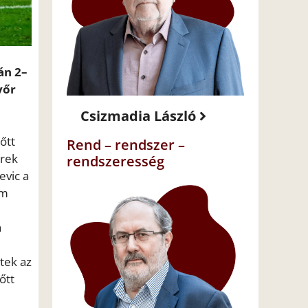
án 2–
yőr
Csizmadia László
őtt
Rend – rendszer –
érek
rendszeresség
evic a
em
n
tek az
őtt