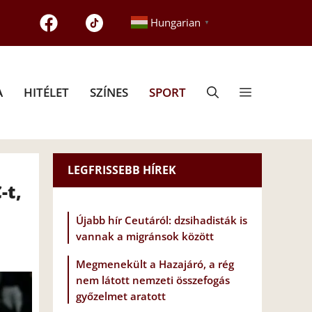
Hungarian
▼
A
HITÉLET
SZÍNES
SPORT
LEGFRISSEBB HÍREK
-t,
Újabb hír Ceutáról: dzsihadisták is
vannak a migránsok között
Megmenekült a Hazajáró, a rég
nem látott nemzeti összefogás
győzelmet aratott