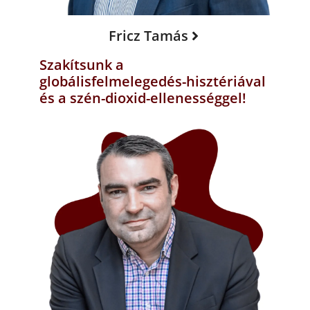
Fricz Tamás
Szakítsunk a
globálisfelmelegedés-hisztériával
és a szén-dioxid-ellenességgel!