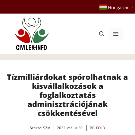
Kilépés
Hungarian
▼
a
tartalomba
Menü
Tízmilliárdokat spórolhatnak a
kisvállalkozások a
foglalkoztatás
adminisztrációjának
csökkentésével
Szerző:
SZM
2022. május 30.
BELFÖLD