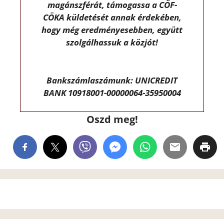
magánszférát, támogassa a CÖF-
CÖKA küldetését annak érdekében,
hogy még eredményesebben, együtt
szolgálhassuk a közjót!
Bankszámlaszámunk: UNICREDIT
BANK 10918001-00000064-35950004
Oszd meg!