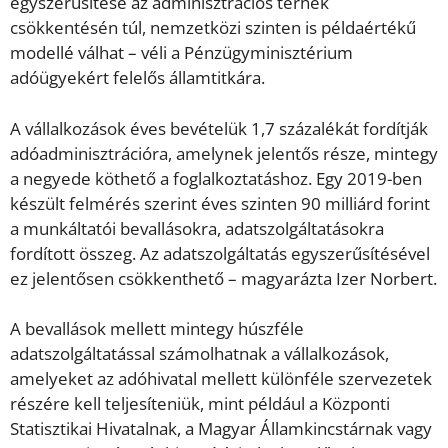
egyszerűsítése az adminisztrációs terhek
csökkentésén túl, nemzetközi szinten is példaértékű
modellé válhat – véli a Pénzügyminisztérium
adóügyekért felelős államtitkára.
A vállalkozások éves bevételük 1,7 százalékát fordítják
adóadminisztrációra, amelynek jelentős része, mintegy
a negyede köthető a foglalkoztatáshoz. Egy 2019-ben
készült felmérés szerint éves szinten 90 milliárd forint
a munkáltatói bevallásokra, adatszolgáltatásokra
fordított összeg. Az adatszolgáltatás egyszerűsítésével
ez jelentősen csökkenthető – magyarázta Izer Norbert.
A bevallások mellett mintegy húszféle
adatszolgáltatással számolhatnak a vállalkozások,
amelyeket az adóhivatal mellett különféle szervezetek
részére kell teljesíteniük, mint például a Központi
Statisztikai Hivatalnak, a Magyar Államkincstárnak vagy