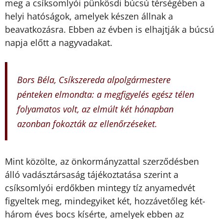
meg a csíksomlyói pünkösdi búcsú térségében a
helyi hatóságok, amelyek készen állnak a
beavatkozásra. Ebben az évben is elhajtják a búcsú
napja előtt a nagyvadakat.
Bors Béla, Csíkszereda alpolgármestere
pénteken elmondta: a megfigyelés egész télen
folyamatos volt, az elmúlt két hónapban
azonban fokozták az ellenőrzéseket.
Mint közölte, az önkormányzattal szerződésben
álló vadásztársaság tájékoztatása szerint a
csíksomlyói erdőkben mintegy tíz anyamedvét
figyeltek meg, mindegyiket két, hozzávetőleg két-
három éves bocs kísérte, amelyek ebben az