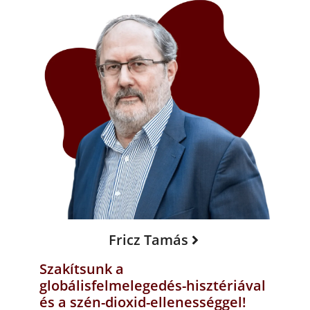
Fricz Tamás
Szakítsunk a
globálisfelmelegedés-hisztériával
és a szén-dioxid-ellenességgel!