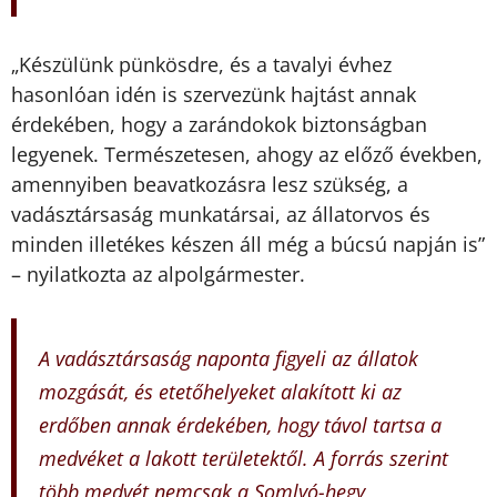
„Készülünk pünkösdre, és a tavalyi évhez
hasonlóan idén is szervezünk hajtást annak
érdekében, hogy a zarándokok biztonságban
legyenek. Természetesen, ahogy az előző években,
amennyiben beavatkozásra lesz szükség, a
vadásztársaság munkatársai, az állatorvos és
minden illetékes készen áll még a búcsú napján is”
– nyilatkozta az alpolgármester.
A vadásztársaság naponta figyeli az állatok
mozgását, és etetőhelyeket alakított ki az
erdőben annak érdekében, hogy távol tartsa a
medvéket a lakott területektől. A forrás szerint
több medvét nemcsak a Somlyó-hegy