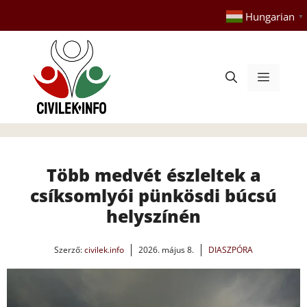
Kilépés
Hungarian
▼
a
tartalomba
Menü
Több medvét észleltek a
csíksomlyói pünkösdi búcsú
helyszínén
Szerző:
civilek.info
2026. május 8.
DIASZPÓRA