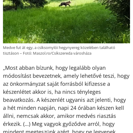
Medve fut át egy, a csíksomylói hegynyereg közelében található
tisztáson – Fotó: Maszol.ro/Csíkszereda városháza
Most abban bízunk, hogy legalább olyan
„
módosítást bevezetnek, amely lehetővé teszi, hogy
az önkormányzat saját forrásból kifizesse a
készenlétet akkor is, ha nincs tényleges
beavatkozás. A készenlét ugyanis azt jelenti, hogy
a hét minden napján, napi 24 órában készen kell
állni, nemcsak akkor, amikor medvés riasztás
érkezik. (…) Meg vagyok győződve arról, hogy
mindent megteszünk azért, hogy ne legyenek