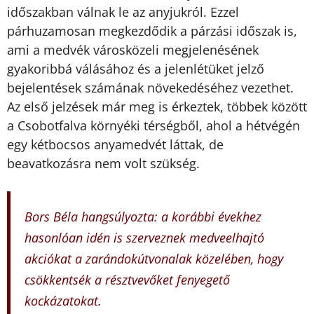
időszakban válnak le az anyjukról. Ezzel
párhuzamosan megkezdődik a párzási időszak is,
ami a medvék városközeli megjelenésének
gyakoribbá válásához és a jelenlétüket jelző
bejelentések számának növekedéséhez vezethet.
Az első jelzések már meg is érkeztek, többek között
a Csobotfalva környéki térségből, ahol a hétvégén
egy kétbocsos anyamedvét láttak, de
beavatkozásra nem volt szükség.
Bors Béla hangsúlyozta: a korábbi évekhez
hasonlóan idén is szerveznek medveelhajtó
akciókat a zarándokútvonalak közelében, hogy
csökkentsék a résztvevőket fenyegető
kockázatokat.