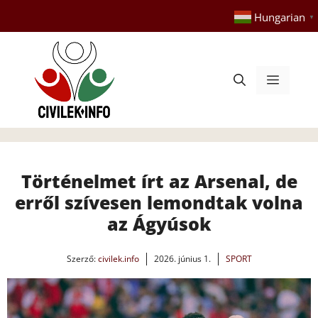
Kilépés
Hungarian
▼
a
tartalomba
Menü
Történelmet írt az Arsenal, de
erről szívesen lemondtak volna
az Ágyúsok
Szerző:
civilek.info
2026. június 1.
SPORT