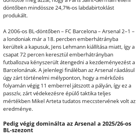
döntőben mindössze 24,7%-os labdabirtoklást
produkált.
A 2006-os BL-döntőben – FC Barcelona – Arsenal 2–1 –
a londoniak már a 18. percben emberhátrányba
kerültek a kapusuk, Jens Lehmann kiállítása miatt, így a
csapat 72 percen keresztül emberhátrányban
futballozva kényszerült átengedni a kezdeményezést a
Barcelonának. A jelenlegi fináléban az Arsenal ráadásul
úgy zárt történelmi mélyponton, hogy a mérkőzés
folyamán végig 11 emberrel játszott a pályán, így ez a
passzív, zárt védekezésre épülő taktika teljes
mértékben Mikel Arteta tudatos meccstervének volt az
eredménye.
Pedig végig dominálta az Arsenal a 2025/26-os
BL-szezont