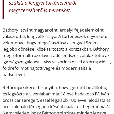
szűkíti a lengyel történelemről
megszerezhető ismereteket.
Báthory Istvánt magyarként, erdélyi fejedelemként
választották lengyel királlyá. A történészek egyöntetű
véleménye, hogy megválasztása a lengyel Szejm
legjobb döntései közé tartozott a korszakban. Báthory
megreformálta az elavult adórendszert, átalakította az
igazságszolgálatást – visszaszorítva ezzel a korrupciót –,
földreformot hajtott végre és modernizálta a
hadsereget.
Reformjai sikerét bizonyítja, hogy ígéretét beváltotta,
és legyőzte a Livóniában már 18 éve hadakozó IV. Iván
orosz cár seregeit, ezzel legalább 100 évvel elodázta az
oroszok balti térségben később kialakult hegemóniáját.
Nem véletlen, hogy Báthoryról szinte minden lengyel