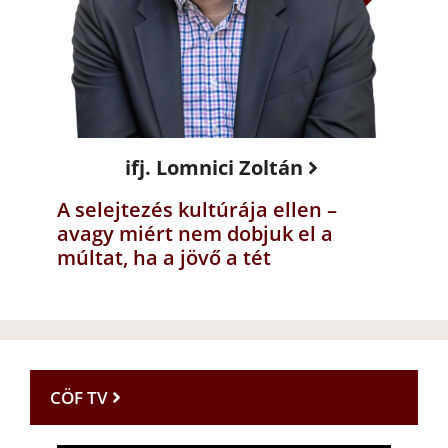
ifj. Lomnici Zoltán
A selejtezés kultúrája ellen –
avagy miért nem dobjuk el a
múltat, ha a jövő a tét
CÖF TV