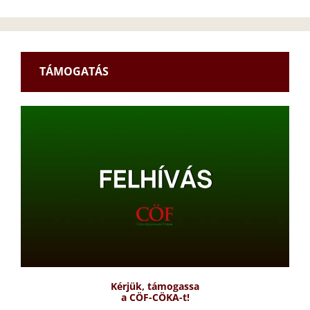
TÁMOGATÁS
Kérjük, támogassa
a CÖF-CÖKA-t!