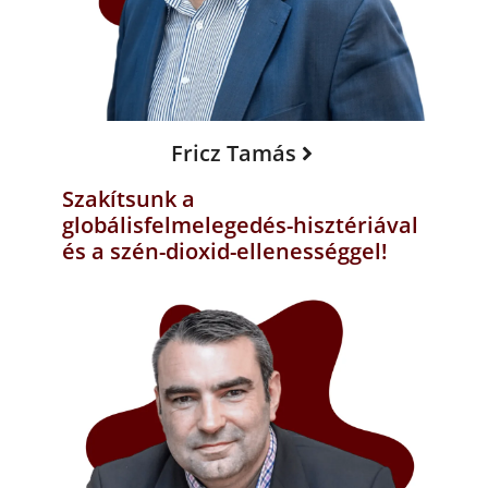
Fricz Tamás
Szakítsunk a
globálisfelmelegedés-hisztériával
és a szén-dioxid-ellenességgel!