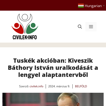
Kilépés
Hungarian
▼
a
tartalomba
Menü
Tuskék akcióban: Kiveszik
Báthory István uralkodását a
lengyel alaptantervből
Szerző:
civilek.info
2024. március 9.
BELFÖLD