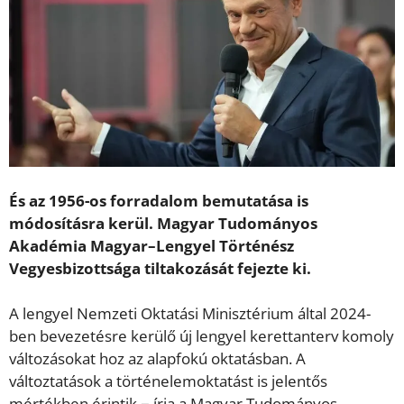
És az 1956-os forradalom bemutatása is
módosításra kerül. Magyar Tudományos
Akadémia Magyar–Lengyel Történész
Vegyesbizottsága tiltakozását fejezte ki.
A lengyel Nemzeti Oktatási Minisztérium által 2024-
ben bevezetésre kerülő új lengyel kerettanterv komoly
változásokat hoz az alapfokú oktatásban. A
változtatások a történelemoktatást is jelentős
mértékben érintik − írja a Magyar Tudományos