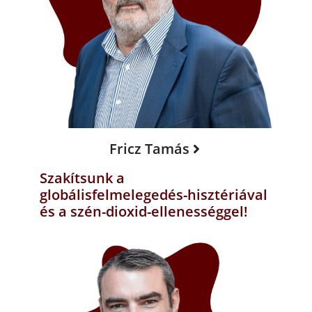
Fricz Tamás
Szakítsunk a
globálisfelmelegedés-hisztériával
és a szén-dioxid-ellenességgel!