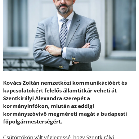
Kovács Zoltán nemzetközi kommunikációért és
kapcsolatokért felelős államtitkár veheti át
Szentkirályi Alexandra szerepét a
kormányinfókon, miután az eddigi
kormányszóvivő megméreti magát a budapesti
főpolgármesterségért.
Csütörtökön vált véglegessé, hogy Szentkirályi