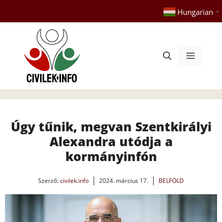
Kilépés
Hungarian
▼
a
tartalomba
Menü
Úgy tűnik, megvan Szentkirályi
Alexandra utódja a
kormányinfón
Szerző:
civilek.info
2024. március 17.
BELFÖLD