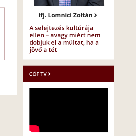
ifj. Lomnici Zoltán
A selejtezés kultúrája
ellen – avagy miért nem
dobjuk el a múltat, ha a
jövő a tét
CÖF TV