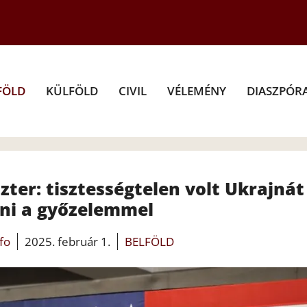
FÖLD
KÜLFÖLD
CIVIL
VÉLEMÉNY
DIASZPÓR
ter: tisztességtelen volt Ukrajnát
tni a győzelemmel
nfo
2025. február 1.
BELFÖLD