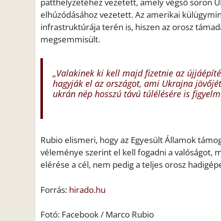
patthelyzetéhez vezetett, amely végső soron 
elhúzódásához vezetett. Az amerikai külügymini
infrastruktúrája terén is, hiszen az orosz táma
megsemmisült.
„Valakinek ki kell majd fizetnie az újjáépí
hagyják el az országot, ami Ukrajna jövőjé
ukrán nép hosszú távú túlélésére is figyelm
Rubio elismeri, hogy az Egyesült Államok támo
véleménye szerint el kell fogadni a valóságot,
elérése a cél, nem pedig a teljes orosz hadig
Forrás:
hirado.hu
Fotó: Facebook / Marco Rubio