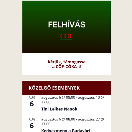
Kérjük, támogassa
a CÖF-CÖKA-t!
KÖZELGŐ ESEMÉNYEK
augusztus 6 @ 08:00
-
augusztus 10 @
AUG
6
17:00
Tini Lelkes Napok
augusztus 6 @ 08:00
-
augusztus 27 @
AUG
6
17:00
Kedvezmény a Budavári