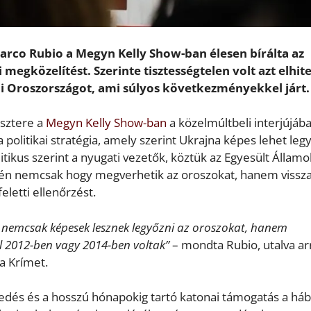
arco Rubio a Megyn Kelly Show-ban élesen bírálta az
egközelítést. Szerinte tisztességtelen volt azt elhite
i Oroszországot, ami súlyos következményekkel járt.
isztere a
Megyn Kelly Show-ban
a közelmúltbeli interjújáb
a politikai stratégia, amely szerint Ukrajna képes lehet leg
ikus szerint a nyugati vezetők, köztük az Egyesült Államok
égén nemcsak hogy megverhetik az oroszokat, hanem vissza
eletti ellenőrzést.
ogy nemcsak képesek lesznek legyőzni az oroszokat, hanem
ol 2012-ben vagy 2014-ben voltak”
– mondta Rubio, utalva ar
a Krímet.
edés és a hosszú hónapokig tartó katonai támogatás a há