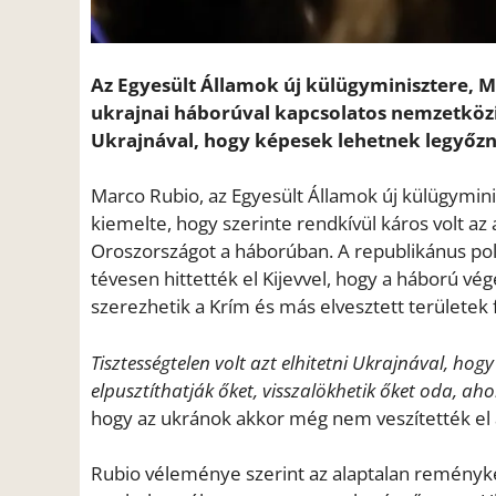
Az Egyesült Államok új külügyminisztere, M
ukrajnai háborúval kapcsolatos nemzetközi m
Ukrajnával, hogy képesek lehetnek legyőzn
Marco Rubio, az Egyesült Államok új külügymin
kiemelte, hogy szerinte rendkívül káros volt az 
Oroszországot a háborúban. A republikánus polit
tévesen hittették el Kijevvel, hogy a háború v
szerezhetik a Krím és más elvesztett területek f
Tisztességtelen volt azt elhitetni Ukrajnával, h
elpusztíthatják őket, visszalökhetik őket oda, ah
hogy az ukránok akkor még nem veszítették el 
Rubio véleménye szerint az alaptalan reményk