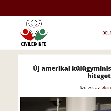
Kilépés
a
tartalomba
BEL
Új amerikai külügyminisz
hitege
Szerző:
civilek.i