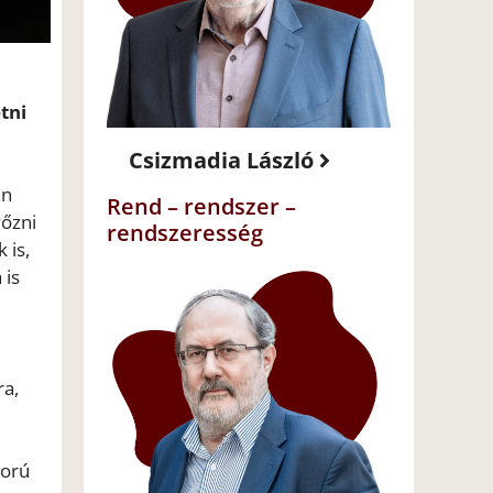
tni
Csizmadia László
an
Rend – rendszer –
yőzni
rendszeresség
 is,
 is
ra,
ború