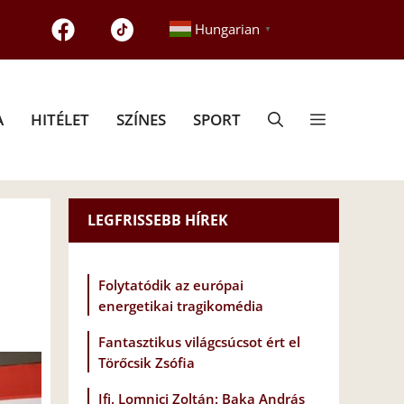
Hungarian
▼
A
HITÉLET
SZÍNES
SPORT
LEGFRISSEBB HÍREK
Folytatódik az európai
energetikai tragikomédia
Fantasztikus világcsúcsot ért el
Törőcsik Zsófia
Ifj. Lomnici Zoltán: Baka András