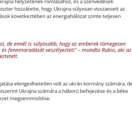
Ukrajna helyzetének romlásához, és a szenvedések
szter hozzátette, hogy Ukrajna súlyosan visszaesett az
dások következtében az energiahálózat szinte teljesen
tést, de ennél is súlyosabb, hogy az emberek tömegesen
t és fennmaradását veszélyezteti”
– mondta Rubio, aki az
eztetett.
gatása elengedhetetlen volt az ukrán kormány számára, d
 miszerint Ukrajna számára a háború befejezése és a béke
épezet megsemmisítése.