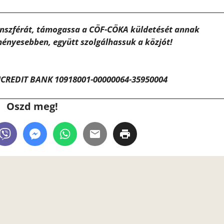
ánszférát, támogassa a CÖF-CÖKA küldetését annak
ényesebben, együtt szolgálhassuk a közjót!
CREDIT BANK 10918001-00000064-35950004
Oszd meg!