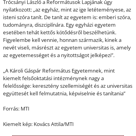
Trócsányi László a Reformátusok Lapjának úgy
nyilatkozott: „az egyház, mint az ige letéteményese, az
isteni szóra tanít. De tanít az egyetem is: emberi szóra,
tudományra, diszciplínára. Egy egyházi egyetem
esetében tehát kettős kötődésről beszélhetünk.
Figyelembe kell vennie, honnan származik, kinek a
nevét viseli, másrészt az egyetem universitas is, amely
az egyetemességet és a nyitottságot jelképezi”.
„A Károli Gáspár Református Egyetemnek, mint
kiemelt felsőoktatási intézménynek nagy a
felelőssége: keresztény szellemiségét és az universitas
együttesét kell felmutatnia, képviselnie és tanítania”
Forrás: MTI
Kiemelt kép: Kovács Attila/MTI