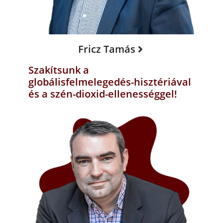
Fricz Tamás
Szakítsunk a
globálisfelmelegedés-hisztériával
és a szén-dioxid-ellenességgel!