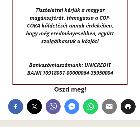
Tisztelettel kérjük a magyar
magánszférát, támogassa a CÖF-
CÖKA küldetését annak érdekében,
hogy még eredményesebben, együtt
szolgálhassuk a közjót!
Bankszámlaszámunk: UNICREDIT
BANK 10918001-00000064-35950004
Oszd meg!