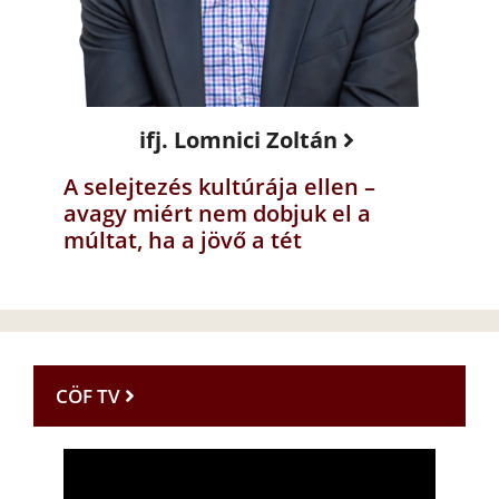
ifj. Lomnici Zoltán
A selejtezés kultúrája ellen –
avagy miért nem dobjuk el a
múltat, ha a jövő a tét
CÖF TV