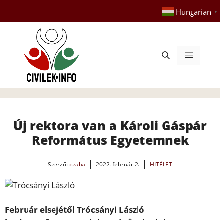
Kilépés
Hungarian
▼
a
tartalomba
Menü
Új rektora van a Károli Gáspár
Református Egyetemnek
Szerző:
czaba
2022. február 2.
HITÉLET
Február elsejétől Trócsányi László