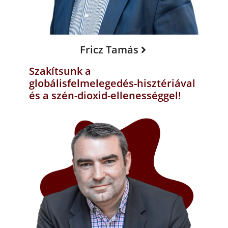
Fricz Tamás
Szakítsunk a
globálisfelmelegedés-hisztériával
és a szén-dioxid-ellenességgel!