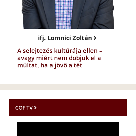
ifj. Lomnici Zoltán
A selejtezés kultúrája ellen –
avagy miért nem dobjuk el a
múltat, ha a jövő a tét
CÖF TV