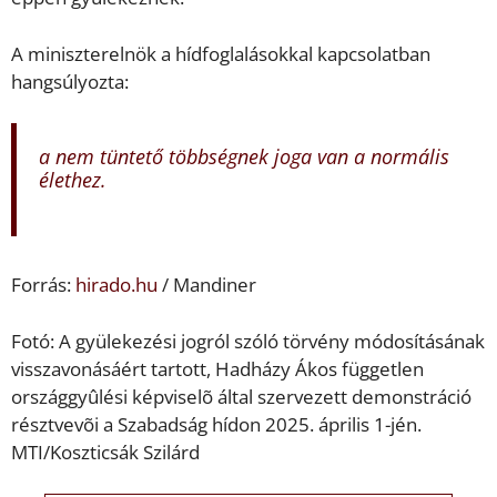
A miniszterelnök a hídfoglalásokkal kapcsolatban
hangsúlyozta:
a nem tüntető többségnek joga van a normális
élethez.
Forrás:
hirado.hu
/ Mandiner
Fotó: A gyülekezési jogról szóló törvény módosításának
visszavonásáért tartott, Hadházy Ákos független
országgyûlési képviselõ által szervezett demonstráció
résztvevõi a Szabadság hídon 2025. április 1-jén.
MTI/Koszticsák Szilárd