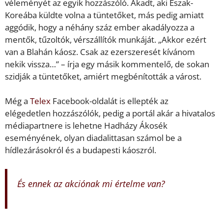
véleményét az egyik hozzászóló. Akadt, aki Észak-
Koreába küldte volna a tüntetőket, más pedig amiatt
aggódik, hogy a néhány száz ember akadályozza a
mentők, tűzoltók, vérszállítók munkáját. „Akkor ezért
van a Blahán káosz. Csak az ezerszeresét kívánom
nekik vissza…” – írja egy másik kommentelő, de sokan
szidják a tüntetőket, amiért megbénították a várost.
Még a
Telex
Facebook-oldalát is ellepték az
elégedetlen hozzászólók, pedig a portál akár a hivatalos
médiapartnere is lehetne Hadházy Ákosék
eseményének, olyan diadalittasan számol be a
hídlezárásokról és a budapesti káoszról.
És ennek az akciónak mi értelme van?