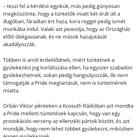
– teszi fel a kérdést egyikük, más pedig gúnyosan
megköszönte, hogy a tüntetők miatt két órát ült a
dugóban, fáradtan ért haza, kora reggel pedig ismét
munkába indul. Valaki azt javasolja, hogy az Országház
előtt óbégassanak, és ne mások hazajutását
akadályozzák.
Többen is arról érdeklődnek, miért tüntetnek a
gyülekezési jog korlátozása ellen, ha egyszer szabadon
gyülekezhetnek, sokan pedig hangsúlyozzák, ők nem
támogatják a Pride megtartását, nem is tüntetnének
miatta.
Orbán Viktor pénteken a Kossuth Rádióban azt mondta
a Pride melletti tüntetések kapcsán, hogy van egy
provokációs verseny az ellenzéki pártok között, és azt
mondják, hogy nem lehet többet gyülekezni, miközben
éppen gyülekeznek.