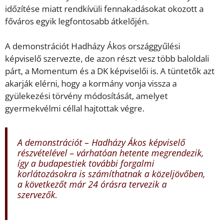
időzítése miatt rendkívüli fennakadásokat okozott a
főváros egyik legfontosabb átkelőjén.
A demonstrációt Hadházy Ákos országgyűlési
képviselő szervezte, de azon részt vesz több baloldali
párt, a Momentum és a DK képviselői is. A tüntetők azt
akarják elérni, hogy a kormány vonja vissza a
gyülekezési törvény módosítását, amelyet
gyermekvélmi céllal hajtottak végre.
A demonstrációt – Hadházy Ákos képviselő
részvételével – várhatóan hetente megrendezik,
így a budapestiek további forgalmi
korlátozásokra is számíthatnak a közeljövőben,
a következőt már 24 órásra tervezik a
szervezők.