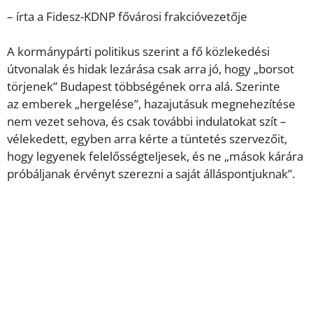
– írta a Fidesz-KDNP fővárosi frakcióvezetője
A kormánypárti politikus szerint a fő közlekedési
útvonalak és hidak lezárása csak arra jó, hogy „borsot
törjenek” Budapest többségének orra alá. Szerinte
az emberek „hergelése”, hazajutásuk megnehezítése
nem vezet sehova, és csak további indulatokat szít –
vélekedett, egyben arra kérte a tüntetés szervezőit,
hogy legyenek felelősségteljesek, és ne „mások kárára
próbáljanak érvényt szerezni a saját álláspontjuknak”.