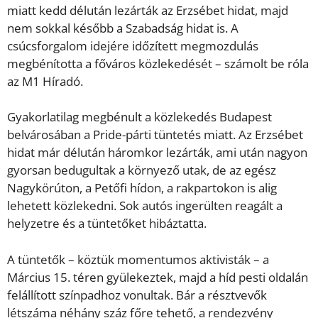
miatt kedd délután lezárták az Erzsébet hidat, majd
nem sokkal később a Szabadság hidat is. A
csúcsforgalom idejére időzített megmozdulás
megbénította a főváros közlekedését – számolt be róla
az M1 Híradó.
Gyakorlatilag megbénult a közlekedés Budapest
belvárosában a Pride-párti tüntetés miatt. Az Erzsébet
hidat már délután háromkor lezárták, ami után nagyon
gyorsan bedugultak a környező utak, de az egész
Nagykörúton, a Petőfi hídon, a rakpartokon is alig
lehetett közlekedni. Sok autós ingerülten reagált a
helyzetre és a tüntetőket hibáztatta.
A tüntetők – köztük momentumos aktivisták – a
Március 15. téren gyülekeztek, majd a híd pesti oldalán
felállított színpadhoz vonultak. Bár a résztvevők
létszáma néhány száz főre tehető, a rendezvény