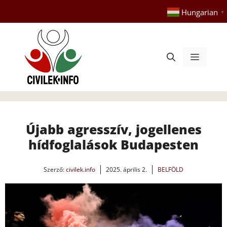
Kilépés
Hungarian
▼
a
tartalomba
Menü
Újabb agresszív, jogellenes
hídfoglalások Budapesten
Szerző:
civilek.info
2025. április 2.
BELFÖLD