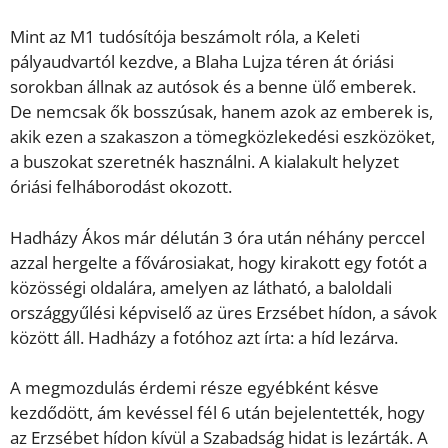
Mint az M1 tudósítója beszámolt róla, a Keleti
pályaudvartól kezdve, a Blaha Lujza téren át óriási
sorokban állnak az autósok és a benne ülő emberek.
De nemcsak ők bosszúsak, hanem azok az emberek is,
akik ezen a szakaszon a tömegközlekedési eszközöket,
a buszokat szeretnék használni. A kialakult helyzet
óriási felháborodást okozott.
Hadházy Ákos már délután 3 óra után néhány perccel
azzal hergelte a fővárosiakat, hogy kirakott egy fotót a
közösségi oldalára, amelyen az látható, a baloldali
országgyűlési képviselő az üres Erzsébet hídon, a sávok
között áll. Hadházy a fotóhoz azt írta: a híd lezárva.
A megmozdulás érdemi része egyébként késve
kezdődött, ám kevéssel fél 6 után bejelentették, hogy
az Erzsébet hídon kívül a Szabadság hidat is lezárták. A