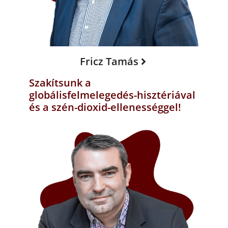
Fricz Tamás
Szakítsunk a
globálisfelmelegedés-hisztériával
és a szén-dioxid-ellenességgel!