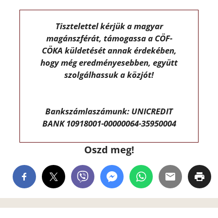
Tisztelettel kérjük a magyar
magánszférát, támogassa a CÖF-
CÖKA küldetését annak érdekében,
hogy még eredményesebben, együtt
szolgálhassuk a közjót!
Bankszámlaszámunk: UNICREDIT
BANK 10918001-00000064-35950004
Oszd meg!