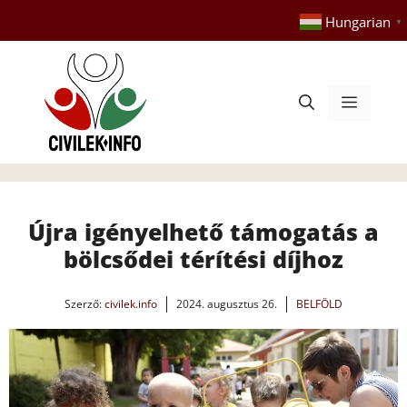
Kilépés
Hungarian
▼
a
tartalomba
Menü
Újra igényelhető támogatás a
bölcsődei térítési díjhoz
Szerző:
civilek.info
2024. augusztus 26.
BELFÖLD