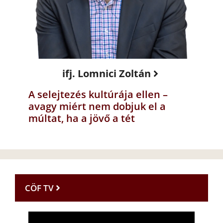
ifj. Lomnici Zoltán
A selejtezés kultúrája ellen –
avagy miért nem dobjuk el a
múltat, ha a jövő a tét
CÖF TV