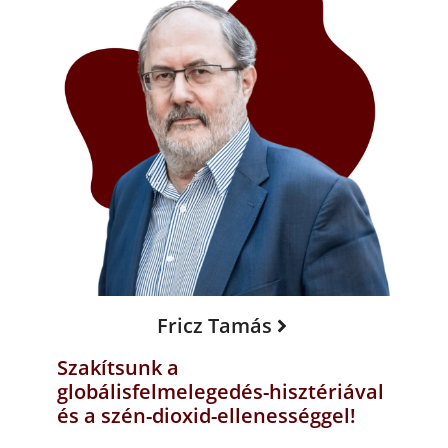
Fricz Tamás
Szakítsunk a
globálisfelmelegedés-hisztériával
és a szén-dioxid-ellenességgel!