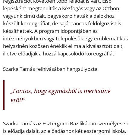
regisztrációt követően több feladat is várt. Első
lépésként megtanulták a Kézfogás vagy az Otthon
vagyunk című dalt, begyakorolhatták a dalokhoz
készült koreográfiát, de saját táncos feldolgozást is
készíthettek. A program időpontjában az
intézményükben vagy településük egy emblematikus
helyszínén közösen éneklik el ma a kiválasztott dalt,
illetve előadják a hozzá kapcsolódó koreográfiát.
Szarka Tamás felhívásában hangsúlyozta:
„Fontos, hogy egymásból is merítsünk
erőt!”
Szarka Tamás az Esztergomi Bazilikában személyesen
is előadja dalait, az előadáshoz két esztergomi iskola,