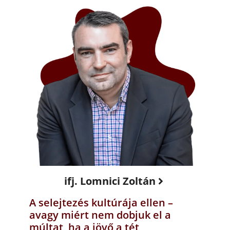
ifj. Lomnici Zoltán
A selejtezés kultúrája ellen –
avagy miért nem dobjuk el a
múltat, ha a jövő a tét