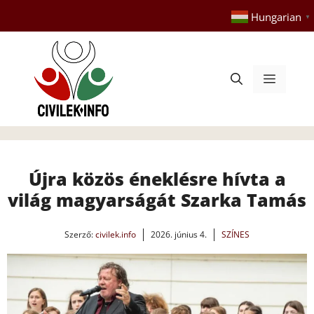
Kilépés
Hungarian
▼
a
tartalomba
Menü
Újra közös éneklésre hívta a
világ magyarságát Szarka Tamás
Szerző:
civilek.info
2026. június 4.
SZÍNES