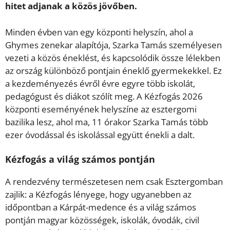
hitet adjanak a közös jövőben.
Minden évben van egy központi helyszín, ahol a
Ghymes zenekar alapítója, Szarka Tamás személyesen
vezeti a közös éneklést, és kapcsolódik össze lélekben
az ország különböző pontjain éneklő gyermekekkel. Ez
a kezdeményezés évről évre egyre több iskolát,
pedagógust és diákot szólít meg. A Kézfogás 2026
központi eseményének helyszíne az esztergomi
bazilika lesz, ahol ma, 11 órakor Szarka Tamás több
ezer óvodással és iskolással együtt énekli a dalt.
Kézfogás a világ számos pontján
A rendezvény természetesen nem csak Esztergomban
zajlik: a Kézfogás lényege, hogy ugyanebben az
időpontban a Kárpát-medence és a világ számos
pontján magyar közösségek, iskolák, óvodák, civil