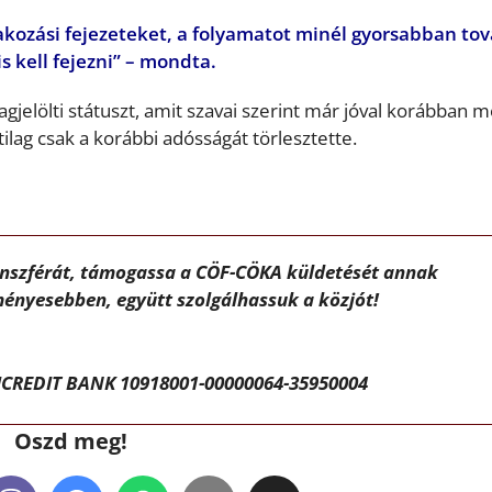
tlakozási fejezeteket, a folyamatot minél gyorsabban to
s kell fejezni” – mondta.
jelölti státuszt, amit szavai szerint már jóval korábban 
tilag csak a korábbi adósságát törlesztette.
ánszférát, támogassa a CÖF-CÖKA küldetését annak
ényesebben, együtt szolgálhassuk a közjót!
CREDIT BANK 10918001-00000064-35950004
Oszd meg!