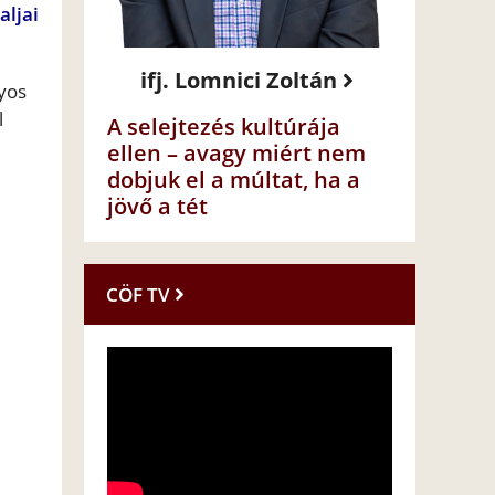
aljai
ifj. Lomnici Zoltán
lyos
l
A selejtezés kultúrája
ellen – avagy miért nem
dobjuk el a múltat, ha a
jövő a tét
CÖF TV