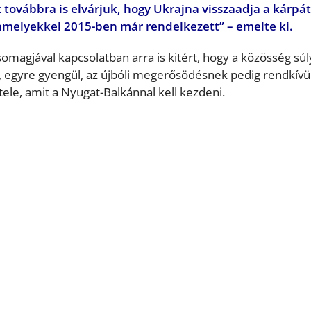
továbbra is elvárjuk, hogy Ukrajna visszaadja a kárpát
melyekkel 2015-ben már rendelkezett” – emelte ki.
csomagjával kapcsolatban arra is kitért, hogy a közösség sú
, egyre gyengül, az újbóli megerősödésnek pedig rendkívü
ele, amit a Nyugat-Balkánnal kell kezdeni.