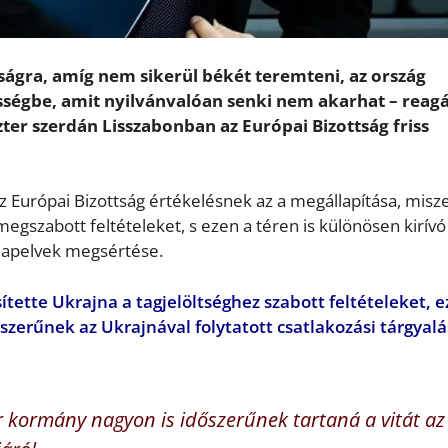
ágra, amíg nem sikerül békét teremteni, az ország
égbe, amit nyilvánvalóan senki nem akarhat – reagá
zter szerdán Lisszabonban az Európai Bizottság friss
az Európai Bizottság értékelésnek az a megállapítása, misze
megszabott feltételeket, s ezen a téren is különösen kirívó
alapelvek megsértése.
ítette Ukrajna a tagjelöltséghez szabott feltételeket, e
erűnek az Ukrajnával folytatott csatlakozási tárgyal
 kormány nagyon is időszerűnek tartaná a vitát az