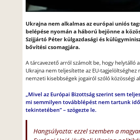
Ukrajna nem alkalmas az európai uniós tags
belépése nyomán a háború bejönne a közöss
Szijjártó Péter külgazdasági és külügyminis
bővítési csomagjára.
A tárcavezető arról számolt be, hogy helytálló 
Ukrajna nem teljesítette az EU-tagjelöltséghez 
nemzeti kisebbségek jogairól szóló közösségi 
„Mivel az Európai Bizottság szerint sem teljes
mi semmilyen továbblépést nem tartunk idősz
tekintetében” – szögezte le.
Hangsúlyozta: ezzel szemben a magyar