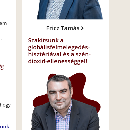
nem
Fricz Tamás
,
Szakítsunk a
globálisfelmelegedés-
hisztériával és a szén-
dioxid-ellenességgel!
ig
 hogy
tunk