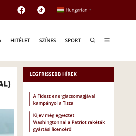
Hungarian
▼
A
HITÉLET
SZÍNES
SPORT
LEGFRISSEBB HÍREK
AL)
A Fidesz energiacsomagjával
kampányol a Tisza
Kijev még egyeztet
Washingtonnal a Patriot rakéták
gyártási licencéről