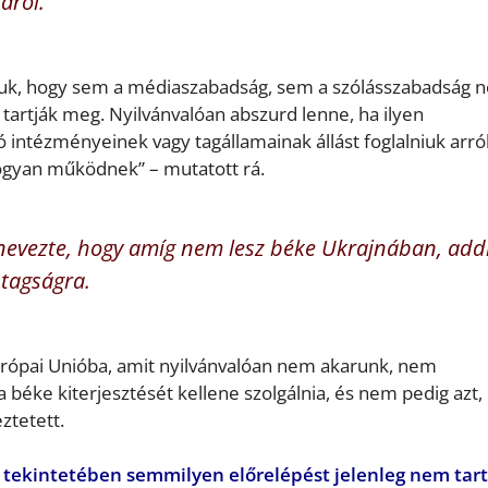
áról.
atjuk, hogy sem a médiaszabadság, sem a szólásszabadság 
 tartják meg. Nyilvánvalóan abszurd lenne, ha ilyen
intézményeinek vagy tagállamainak állást foglalniuk arról
ogyan működnek” – mutatott rá.
k nevezte, hogy amíg nem lesz béke Ukrajnában, add
 tagságra.
urópai Unióba, amit nyilvánvalóan nem akarunk, nem
 béke kiterjesztését kellene szolgálnia, és nem pedig azt,
ztetett.
ai tekintetében semmilyen előrelépést jelenleg nem tar