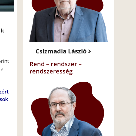
lt
Csizmadia László
rint
Rend – rendszer –
 a
rendszeresség
zért
ások