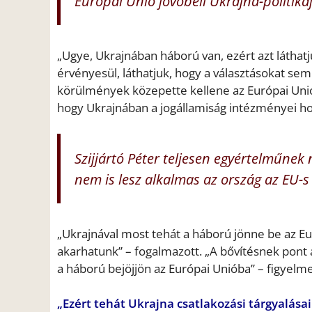
Európai Unió jövőbeli Ukrajna-politikáj
„Ugye, Ukrajnában háború van, ezért azt láth
érvényesül, láthatjuk, hogy a választásokat sem
körülmények közepette kellene az Európai Unió 
hogy Ukrajnában a jogállamiság intézményei h
Szijjártó Péter teljesen egyértelműne
nem is lesz alkalmas az ország az EU-s
„Ukrajnával most tehát a háború jönne be az E
akarhatunk” – fogalmazott. „A bővítésnek pont a
a háború bejöjjön az Európai Unióba” – figyelme
„Ezért tehát Ukrajna csatlakozási tárgyalás