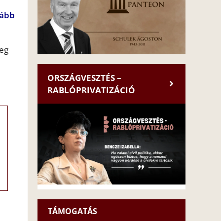
vább
meg
ORSZÁGVESZTÉS –
RABLÓPRIVATIZÁCIÓ
TÁMOGATÁS