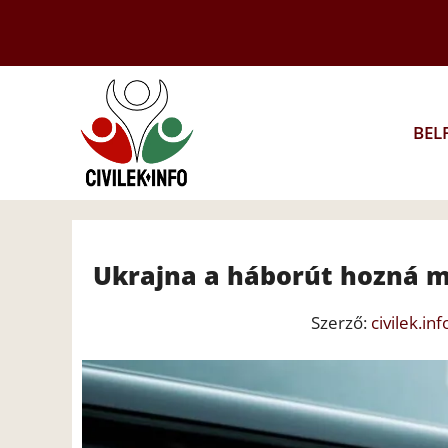
Kilépés
a
tartalomba
BEL
Ukrajna a háborút hozná m
Szerző:
civilek.inf