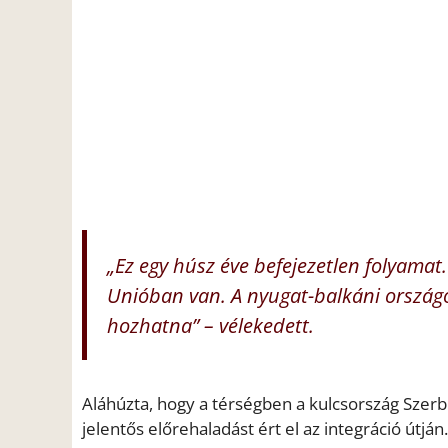
„Ez egy húsz éve befejezetlen folyama
Unióban van. A nyugat-balkáni országo
hozhatna” – vélekedett.
Aláhúzta, hogy a térségben a kulcsország Szerbi
jelentős előrehaladást ért el az integráció útján.