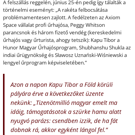
A felszállás reggelén, június 25-én pedig így tálalták a
történelmi eseményt: „A rakéta felbocsátása
problémamentesen zajlott. A fedélzeten az Axiom
Space vállalat profi űrhajósa, Peggy Whitson
parancsnok és három fizető vendég (kereskedelmi
űrhajós vagy űrturista, ahogy tetszik): Kapu Tibor a
Hunor Magyar Űrhajósprogram, Shubhanshu Shukla az
indiai űrügynökség és Sławosz Uznański-Wiśniewski a
lengyel űrprogram képviseletében.”
Azon a napon Kapu Tibor a Föld körüli
pályára érve a következőket üzente
nekünk: „Tizenötmillió magyar emelt ma
idáig, támogatásotok a szürke hamu alatt
nyugvó parázs: csendben izzik, de ha fát
dobnak rá, akkor egyként lángol fel.”