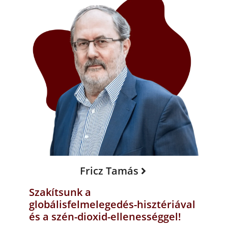
Fricz Tamás
Szakítsunk a
globálisfelmelegedés-hisztériával
és a szén-dioxid-ellenességgel!