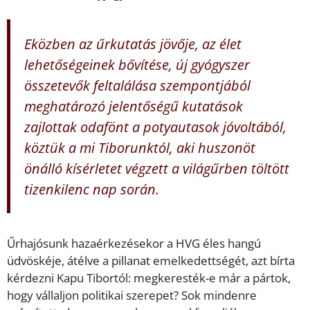
Eközben az űrkutatás jövője, az élet
lehetőségeinek bővítése, új gyógyszer
összetevők feltalálása szempontjából
meghatározó jelentőségű kutatások
zajlottak odafönt a potyautasok jóvoltából,
köztük a mi Tiborunktól, aki huszonöt
önálló kísérletet végzett a világűrben töltött
tizenkilenc nap során.
Űrhajósunk hazaérkezésekor a HVG éles hangú
üdvöskéje, átélve a pillanat emelkedettségét, azt bírta
kérdezni Kapu Tibortól: megkeresték-e már a pártok,
hogy vállaljon politikai szerepet? Sok mindenre