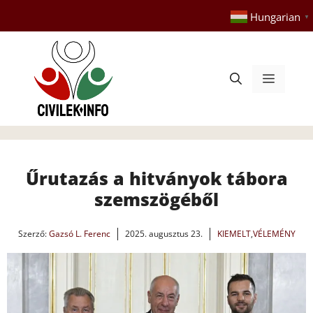
Kilépés
Hungarian
▼
a
tartalomba
Menü
Űrutazás a hitványok tábora
szemszögéből
Szerző:
Gazsó L. Ferenc
2025. augusztus 23.
KIEMELT
,
VÉLEMÉNY