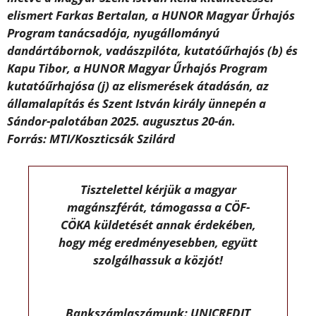
elismert Farkas Bertalan, a HUNOR Magyar Űrhajós
Program tanácsadója, nyugállományú
dandártábornok, vadászpilóta, kutatóűrhajós (b) és
Kapu Tibor, a HUNOR Magyar Űrhajós Program
kutatóűrhajósa (j) az elismerések átadásán, az
államalapítás és Szent István király ünnepén a
Sándor-palotában 2025. augusztus 20-án.
Forrás: MTI/Koszticsák Szilárd
Tisztelettel kérjük a magyar
magánszférát, támogassa a CÖF-
CÖKA küldetését annak érdekében,
hogy még eredményesebben, együtt
szolgálhassuk a közjót!
Bankszámlaszámunk: UNICREDIT