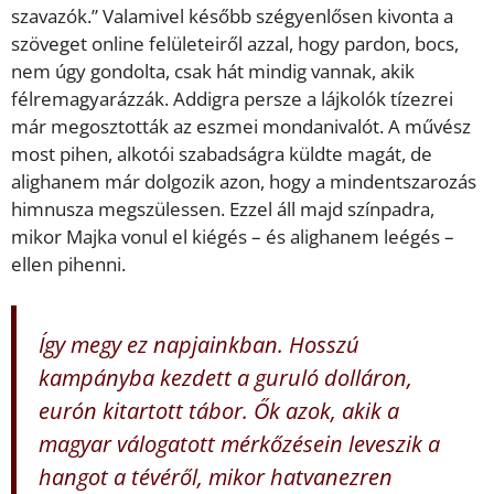
szavazók.” Valamivel később szégyenlősen kivonta a
szöveget online felületeiről azzal, hogy pardon, bocs,
nem úgy gondolta, csak hát mindig vannak, akik
félremagyarázzák. Addigra persze a lájkolók tízezrei
már megosztották az eszmei mondanivalót. A művész
most pihen, alkotói szabadságra küldte magát, de
alighanem már dolgozik azon, hogy a mindentszarozás
himnusza megszülessen. Ezzel áll majd színpadra,
mikor Majka vonul el kiégés – és alighanem leégés –
ellen pihenni.
Így megy ez napjainkban. Hosszú
kampányba kezdett a guruló dolláron,
eurón kitartott tábor. Ők azok, akik a
magyar válogatott mérkőzésein leveszik a
hangot a tévéről, mikor hatvanezren