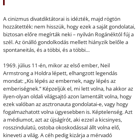
A cinizmus divatdiktátorai is idézték, majd rögtön
hozzátették: nem hisszük, hogy ezek a saját gondolatai,
biztosan előre megírták neki – nyilván Rogánéktól fúj a
szél. Az önálló gondolkodás mellett hiányzik belőle a
spontaneitás, és a többi, és a többi…
1969. július 11-én, mikor az első ember, Neil
Armstrong a Holdra lépett, elhangzott legendás
mondat: „Kis lépés az embernek, nagy lépés az
emberiségnek.” Képzeljük el, mi lett volna, ha akkor az
ilyen-olyan oldali világsajtó azon lamentált volna, hogy
ezek valóban az asztronauta gondolatai-e, vagy hogy
fogalmazhatott volna ügyesebben is. Képtelenség. Azt
a médiumot, azt az újságírót, aki ezzel a kicsinyes,
rosszindulatú, ostoba okoskodással állt volna elő,
kineveti a világ. A céh pedig kizárja a mérvadó