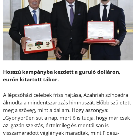
Hosszú kampányba kezdett a guruló dolláron,
eurón kitartott tábor.
A lépcsőházi celebek friss hajtása, Azahriah színpadra
álmodta a mindentszarozás himnuszát. Előbb született
meg a szöveg, mint a dallam. Hogy aszongya:
„Gyönyörűen süt a nap, mert ő is tudja, hogy már csak
az igazán szektás, értelmileg és mentálisan is
visszamaradott véglények maradtak, mint Fidesz-