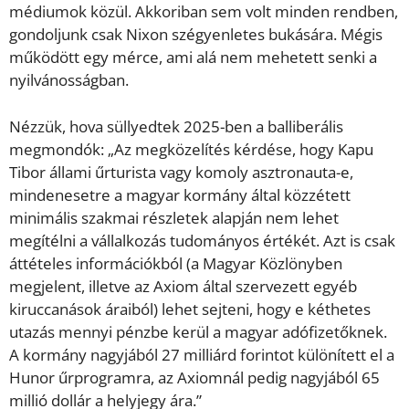
médiumok közül. Akkoriban sem volt minden rendben,
gondoljunk csak Nixon szégyenletes bukására. Mégis
működött egy mérce, ami alá nem mehetett senki a
nyilvánosságban.
Nézzük, hova süllyedtek 2025-ben a balliberális
megmondók: „Az megközelítés kérdése, hogy Kapu
Tibor állami űrturista vagy komoly asztronauta-e,
mindenesetre a magyar kormány által közzétett
minimális szakmai részletek alapján nem lehet
megítélni a vállalkozás tudományos értékét. Azt is csak
áttételes információkból (a Magyar Közlönyben
megjelent, illetve az Axiom által szervezett egyéb
kiruccanások áraiból) lehet sejteni, hogy e kéthetes
utazás mennyi pénzbe kerül a magyar adófizetőknek.
A kormány nagyjából 27 milliárd forintot különített el a
Hunor űrprogramra, az Axiomnál pedig nagyjából 65
millió dollár a helyjegy ára.”