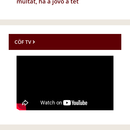
múltat, ha a jövő a tét
CÖF TV