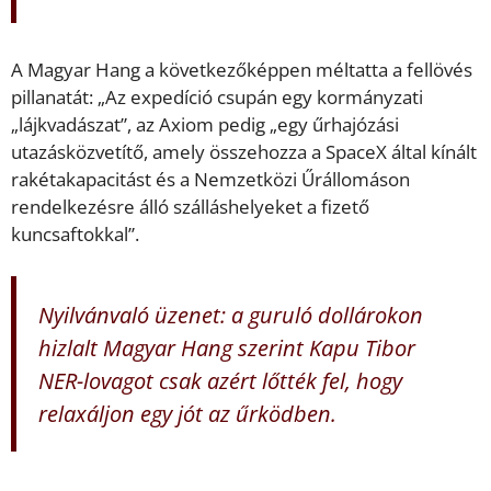
A Magyar Hang a következőképpen méltatta a fellövés
pillanatát: „Az expedíció csupán egy kormányzati
„lájkvadászat”, az Axiom pedig „egy űrhajózási
utazásközvetítő, amely összehozza a SpaceX által kínált
rakétakapacitást és a Nemzetközi Űrállomáson
rendelkezésre álló szálláshelyeket a fizető
kuncsaftokkal”.
Nyilvánvaló üzenet: a guruló dollárokon
hizlalt Magyar Hang szerint Kapu Tibor
NER-lovagot csak azért lőtték fel, hogy
relaxáljon egy jót az űrködben.