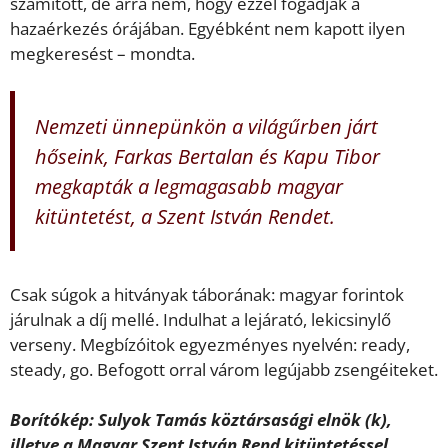
számított, de arra nem, hogy ezzel fogadják a
hazaérkezés órájában. Egyébként nem kapott ilyen
megkeresést – mondta.
Nemzeti ünnepünkön a világűrben járt
hőseink, Farkas Bertalan és Kapu Tibor
megkapták a legmagasabb magyar
kitüntetést, a Szent István Rendet.
Csak súgok a hitványak táborának: magyar forintok
járulnak a díj mellé. Indulhat a lejárató, lekicsinylő
verseny. Megbízóitok egyezményes nyelvén: ready,
steady, go. Befogott orral várom legújabb zsengéiteket.
Borítókép: Sulyok Tamás köztársasági elnök (k),
illetve a Magyar Szent István Rend kitüntetéssel