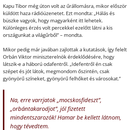
Kapu Tibor még úton volt az űrállomásra, mikor először
küldött haza rádióüzenetet. Ezt mondta: „Hálás és
büszke vagyok, hogy magyarként itt lehetek.
Különleges érzés volt percekkel ezelőtt látni a kis
országunkat a világűrből” – mondta.
Mikor pedig már javában zajlottak a kutatások, így felelt
Orbán Viktor miniszterelnök érdeklődésére, hogy
látszik-e a háború odafentről. „Idefentről én csak
szépet és jót látok, megmondom őszintén, csak
gyönyörű színeket, gyönyörű felhőket és városokat.”
Na, erre varrjatok „mocskosfideszt”,
„orbántakarodjot”, jól fizetett
mindentszarozók! Hamar be kellett látnom,
hogy tévedtem.