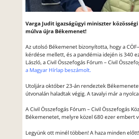
Varga Judit igazságügyi miniszter közösségi
múlva újra Békemenet!
Az utolsó Békemenet bizonyította, hogy a CÖF–
kérdése mellett, és a pandémia idején is 340 
László, a Civil Összefogás Fórum – Civil Össze
a Magyar Hírlap beszámolt
.
Utoljára október 23-án rendeztek Békemenetet
útvonalán haladtak végig. A tavalyi már a nyolca
A Civil Összefogás Fórum – Civil Összefogás Kö
Békemenetet, melyre közel 680 ezer embert v
Legyünk ott minél többen! A haza minden előtt!