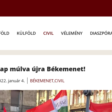
FÖLD
KÜLFÖLD
CIVIL
VÉLEMÉNY
DIASZPÓR
 nap múlva újra Békemenet!
22. január 4.
BÉKEMENET
,
CIVIL