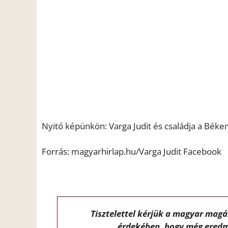
Nyitó képünkön: Varga Judit és családja a Bék
Forrás: magyarhirlap.hu/Varga Judit Facebook
Tisztelettel kérjük a magyar mag
érdekében, hogy még eredm