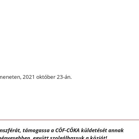
emeneten, 2021 október 23-án.
ánszférát, támogassa a CÖF-CÖKA küldetését annak
ényesebben, együtt szolgálhassuk a közjót!