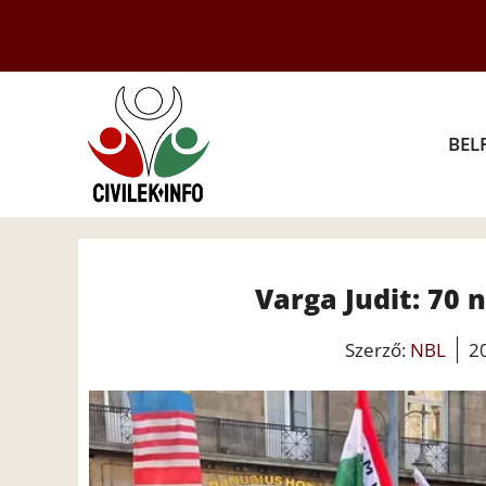
Kilépés
a
tartalomba
BEL
Varga Judit: 70
Szerző:
NBL
20