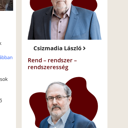
k
Csizmadia László
ábban
Rend – rendszer –
rendszeresség
ások
ő