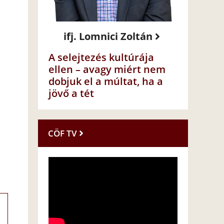
ifj. Lomnici Zoltán
A selejtezés kultúrája
ellen – avagy miért nem
dobjuk el a múltat, ha a
jövő a tét
CÖF TV