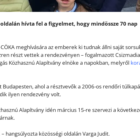
 oldalán hívta fel a figyelmet, hogy mindössze 70 nap
CÖKA meghívására az emberek ki tudnak állni saját sorsu
ezren részt vettek a rendezvényen – fogalmazott Csizmadia
fogás Közhasznú Alapítvány elnöke a napokban, melyről
kor
 Budapesten, ahol a résztvevők a 2006-os rendőri túlkap
dik ilyen rendezvény volt.
zhasznú Alapítvány idén március 15-re szervezi a következ
árnak.
 – hangsúlyozta közösségi oldalán Varga Judit.