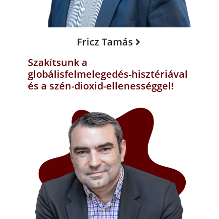
Fricz Tamás
Szakítsunk a
globálisfelmelegedés-hisztériával
és a szén-dioxid-ellenességgel!