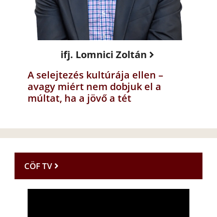
ifj. Lomnici Zoltán
A selejtezés kultúrája ellen –
avagy miért nem dobjuk el a
múltat, ha a jövő a tét
CÖF TV