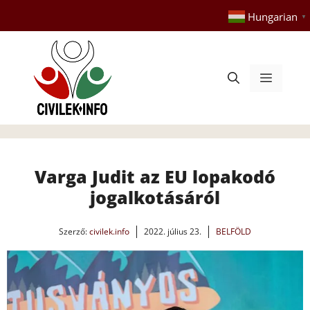
Kilépés
Hungarian
▼
a
tartalomba
Menü
Varga Judit az EU lopakodó
jogalkotásáról
Szerző:
civilek.info
2022. július 23.
BELFÖLD