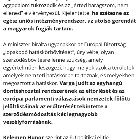
aggodalom tükröződik és az „érted haragszom, nem
ellened” elv érvényesül. Kijelentette:
ha szétesne az
egész uniós intézményrendszer, az utolsó gerendát
a magyarok fogják tartani.
A miniszter bírálta ugyanakkor az Európai Bizottság
„lopakodó hatáskörbővítését”, úgy vélte, olyan
szerződésbővítésre lenne szükség, amely
egyértelműen leszögezi, hogy melyek azok a területek,
amelyek nemzeti hatáskörbe tartoznak, és melyekben
megosztott a hatáskör.
Varga Judit az egyhangú
döntéshozatal rendszerének az eltörlését és az
európai parlamenti választások nemzetek fölötti
jelöltlistáinak az erőltetését tekintette a
szerződésmódosítás két legnagyobb
veszélyforrásának.
Kelemen Hunor
szerint az EU politikai elitje