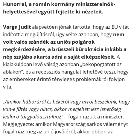
Hunorral, a román kormány miniszterelnök-
helyettesével együtt fejtette ki nézeteit.
Varga Judit
alapvetően jónak tartotta, hogy az EU vitát
indított a megújításról, úgy vélte azonban, hogy
nem
volt valós szándék az uniós polgárok
megkérdezésére, a brüsszeli bürokrácia inkább a
nép szájába akarta adni a saját elképzeléseit.
A
kialakulóban levő válság azonban „bekopogtatott az
ablakon”, és a recessziós hangulat lehetővé teszi, hogy
az embereket érintő tényleges problémákról folyjon
vita.
„Amikor háborúról és békéről vagy arról beszélünk, hogy
van-e fűtés vagy nincs, akkor meglehet: lesz lehetőség
leülni a tárgyalóasztalhoz”
– fogalmazott a miniszter.
Megjegyezte: amikor Magyarország sarkos véleményt
fogalmaz meg az unió jövőjéről, akkor ebben az