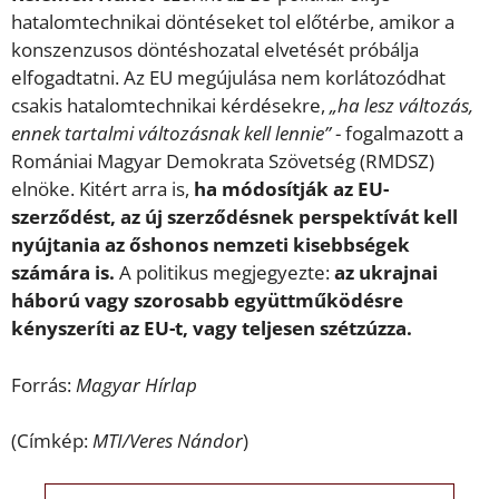
hatalomtechnikai döntéseket tol előtérbe, amikor a
konszenzusos döntéshozatal elvetését próbálja
elfogadtatni. Az EU megújulása nem korlátozódhat
csakis hatalomtechnikai kérdésekre,
„ha lesz változás,
ennek tartalmi változásnak kell lennie”
­- fogalmazott a
Romániai Magyar Demokrata Szövetség (RMDSZ)
elnöke. Kitért arra is,
ha módosítják az EU-
szerződést, az új szerződésnek perspektívát kell
nyújtania az őshonos nemzeti kisebbségek
számára is.
A politikus megjegyezte:
az ukrajnai
háború vagy szorosabb együttműködésre
kényszeríti az EU-t, vagy teljesen szétzúzza.
Forrás:
Magyar Hírlap
(Címkép:
MTI/Veres Nándor
)