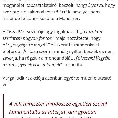
magánéleti tapasztalatairól beszélt, hangsúlyozva, hogy
szerinte a bizalom alapvető érték, amelyet nem
hajlandó feladni – közölte a Mandiner.
A Tisza Párt vezetője úgy fogalmazott:
„a bizalom
szerintem nagyon fontos,”
majd hozzátette, hogy
bár
„megégette magát,”
ez szerinte mindenkivel
előfordul. Állítása szerint mindig nyíltan beszél, és nem
zavarja, ha rögzítik a mondandóját.
„Fölveszik? Vegyék,
aztán legyenek vele boldogok”
– mondta.
Varga Judit reakciója azonban egyértelműen elutasító
volt.
A volt miniszter mindössze egyetlen szóval
kommentálta az interjút, ami gyorsan