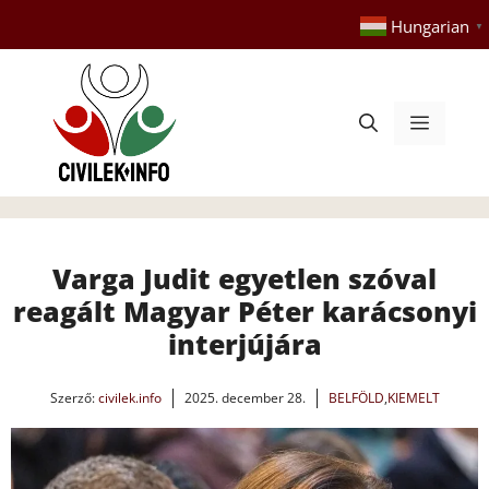
Kilépés
Hungarian
▼
a
tartalomba
Menü
Varga Judit egyetlen szóval
reagált Magyar Péter karácsonyi
interjújára
Szerző:
civilek.info
2025. december 28.
BELFÖLD
,
KIEMELT