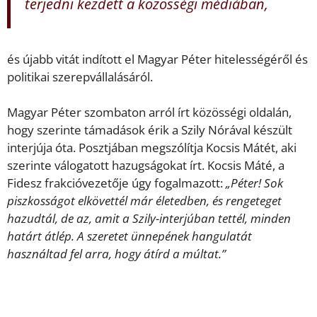
terjedni kezdett a közösségi médiában,
és újabb vitát indított el Magyar Péter hitelességéről és
politikai szerepvállalásáról.
Magyar Péter szombaton arról írt közösségi oldalán,
hogy szerinte támadások érik a Szily Nórával készült
interjúja óta. Posztjában megszólítja Kocsis Mátét, aki
szerinte válogatott hazugságokat írt. Kocsis Máté, a
Fidesz frakcióvezetője úgy fogalmazott:
„Péter! Sok
piszkosságot elkövettél már életedben, és rengeteget
hazudtál, de az, amit a Szily-interjúban tettél, minden
határt átlép. A szeretet ünnepének hangulatát
használtad fel arra, hogy átírd a múltat.”