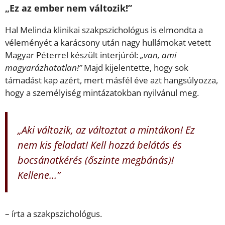
„Ez az ember nem változik!”
Hal Melinda klinikai szakpszichológus is elmondta a
véleményét a karácsony után nagy hullámokat vetett
Magyar Péterrel készült interjúról:
„van, ami
magyarázhatatlan!”
Majd kijelentette, hogy sok
támadást kap azért, mert másfél éve azt hangsúlyozza,
hogy a személyiség mintázatokban nyilvánul meg.
„Aki változik, az változtat a mintákon! Ez
nem kis feladat! Kell hozzá belátás és
bocsánatkérés (őszinte megbánás)!
Kellene…”
– írta a szakpszichológus.