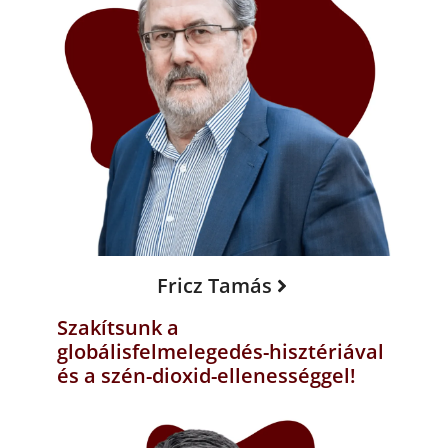
Fricz Tamás
Szakítsunk a
globálisfelmelegedés-hisztériával
és a szén-dioxid-ellenességgel!