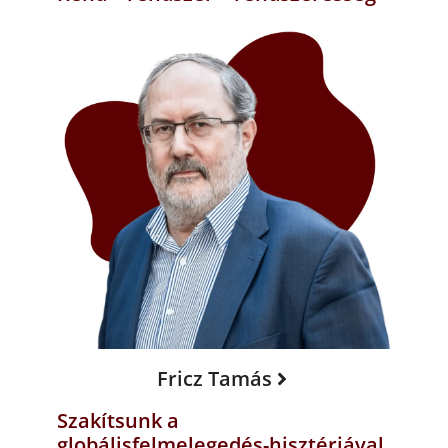
Fricz Tamás
Szakítsunk a
globálisfelmelegedés-hisztériával