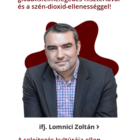
és a szén-dioxid-ellenességgel!
ifj. Lomnici Zoltán
A selejtezés kultúrája ellen –