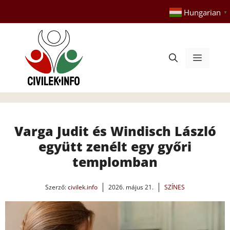
Kilépés
Hungarian
▼
a
tartalomba
Menü
Varga Judit és Windisch László
együtt zenélt egy győri
templomban
Szerző:
civilek.info
2026. május 21.
SZÍNES