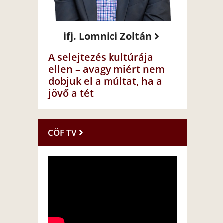
ifj. Lomnici Zoltán
A selejtezés kultúrája
ellen – avagy miért nem
dobjuk el a múltat, ha a
jövő a tét
CÖF TV