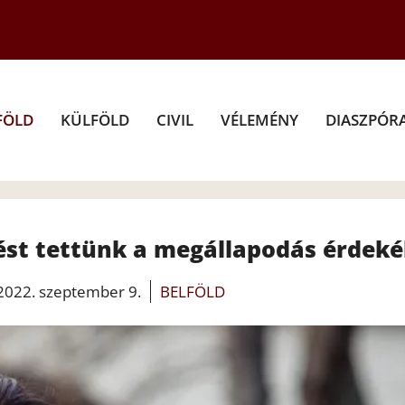
FÖLD
KÜLFÖLD
CIVIL
VÉLEMÉNY
DIASZPÓR
pést tettünk a megállapodás érdek
2022. szeptember 9.
BELFÖLD