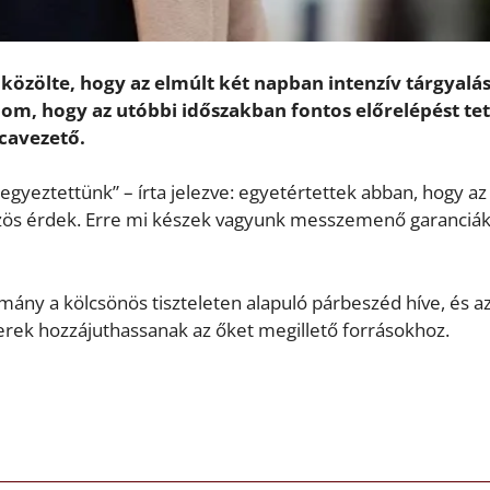
 közölte, hogy az elmúlt két napban intenzív tárgyalá
olom, hogy az utóbbi időszakban fontos előrelépést te
cavezető.
egyeztettünk” – írta jelezve: egyetértettek abban, hogy az
özös érdek. Erre mi készek vagyunk messzemenő garanciák
rmány a kölcsönös tiszteleten alapuló párbeszéd híve, és a
rek hozzájuthassanak az őket megillető forrásokhoz.