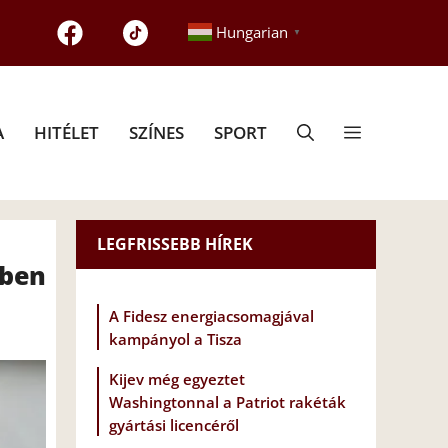
Hungarian
▼
A
HITÉLET
SZÍNES
SPORT
LEGFRISSEBB HÍREK
ében
A Fidesz energiacsomagjával
kampányol a Tisza
Kijev még egyeztet
Washingtonnal a Patriot rakéták
gyártási licencéről