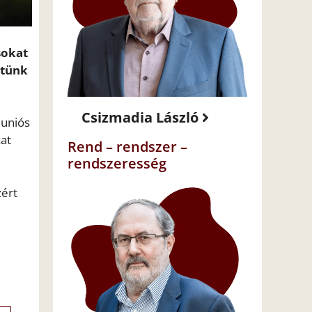
sokat
ttünk
Csizmadia László
 uniós
at
Rend – rendszer –
rendszeresség
zért