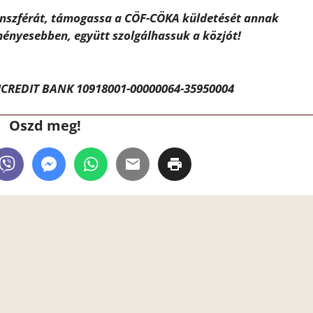
ánszférát, támogassa a CÖF-CÖKA küldetését annak
ényesebben, együtt szolgálhassuk a közjót!
CREDIT BANK 10918001-00000064-35950004
Oszd meg!