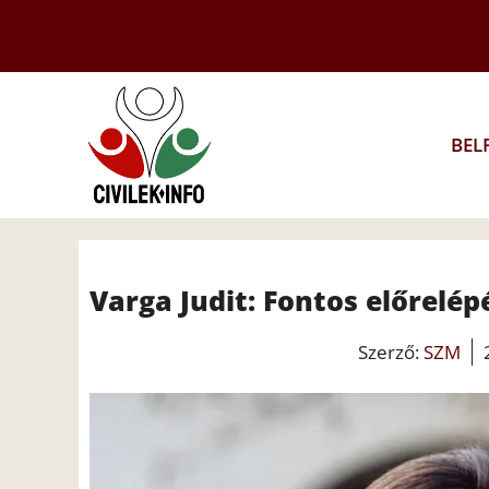
Kilépés
a
tartalomba
BEL
Varga Judit: Fontos előrelé
Szerző:
SZM