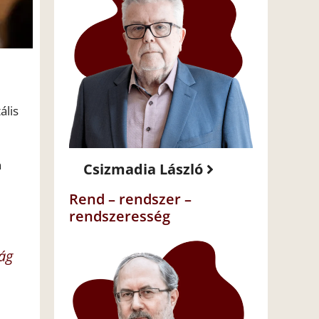
ális
n
Csizmadia László
Rend – rendszer –
rendszeresség
ág