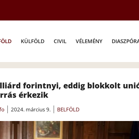
FÖLD
KÜLFÖLD
CIVIL
VÉLEMÉNY
DIASZPÓR
liárd forintnyi, eddig blokkolt uni
rrás érkezik
fo
2024. március 9.
BELFÖLD