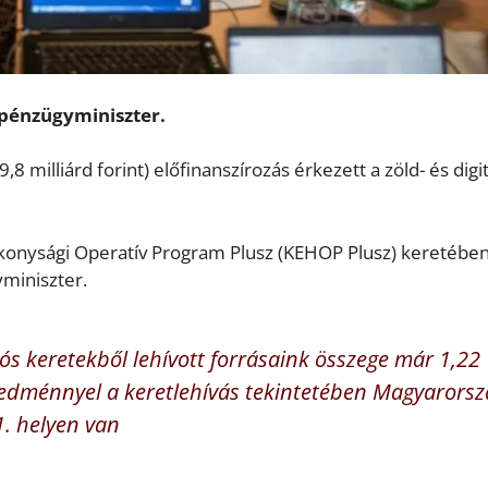
a pénzügyminiszter.
,8 milliárd forint) előfinanszírozás érkezett a zöld- és digit
ékonysági Operatív Program Plusz (KEHOP Plusz) keretébe
yminiszter.
ós keretekből lehívott forrásaink összege már 1,22
eredménnyel a keretlehívás tekintetében Magyarorsz
1. helyen van