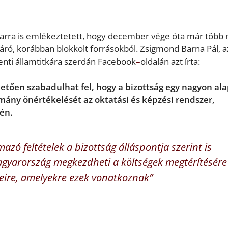
n arra is emlékeztetett, hogy december vége óta már több 
járó, korábban blokkolt forrásokból. Zsigmond Barna Pál, a
nti államtitkára szerdán Facebook
–
oldalán azt írta:
etően szabadulhat fel, hogy a bizottság egy nagyon al
mány önértékelését az oktatási és képzési rendszer,
én.
azó feltételek a bizottság álláspontja szerint is
gyarország megkezdheti a költségek megtérítésére
eire, amelyekre ezek vonatkoznak”