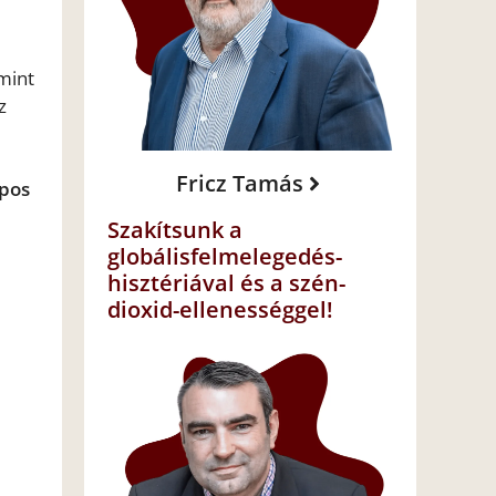
mint
z
Fricz Tamás
apos
Szakítsunk a
globálisfelmelegedés-
hisztériával és a szén-
dioxid-ellenességgel!