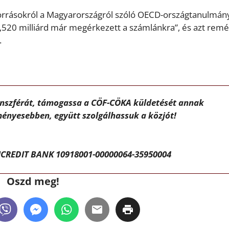
 forrásokról a Magyarországról szóló OECD-országtanulmán
520 milliárd már megérkezett a számlánkra”, és azt remél
.
ánszférát, támogassa a CÖF-CÖKA küldetését annak
ényesebben, együtt szolgálhassuk a közjót!
CREDIT BANK 10918001-00000064-35950004
Oszd meg!