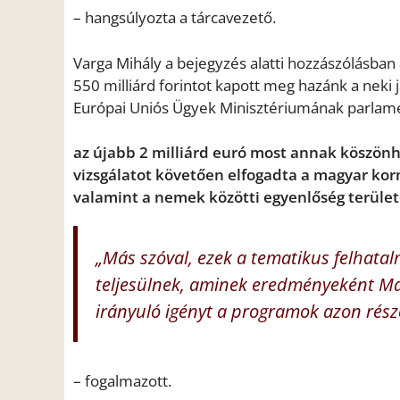
– hangsúlyozta a tárcavezető.
Varga Mihály a bejegyzés alatti hozzászólásba
550 milliárd forintot kapott meg hazánk a neki 
Európai Uniós Ügyek Minisztériumának parlame
az újabb 2 milliárd euró most annak köszönh
vizsgálatot követően elfogadta a magyar kor
valamint a nemek közötti egyenlőség terület
„Más szóval, ezek a tematikus felhatalm
teljesülnek, aminek eredményeként Ma
irányuló igényt a programok azon rész
– fogalmazott.