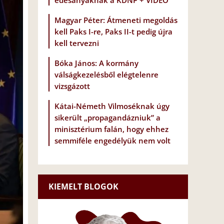
édesanyáknak a KDNP + VIDEÓ
Magyar Péter: Átmeneti megoldás
kell Paks I-re, Paks II-t pedig újra
kell tervezni
Bóka János: A kormány
válságkezelésből elégtelenre
vizsgázott
Kátai-Németh Vilmoséknak úgy
sikerült „propagandázniuk” a
minisztérium falán, hogy ehhez
semmiféle engedélyük nem volt
KIEMELT BLOGOK