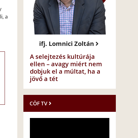
y
i, a
ifj. Lomnici Zoltán
A selejtezés kultúrája
ellen – avagy miért nem
dobjuk el a múltat, ha a
jövő a tét
CÖF TV