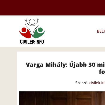
Kilépés
a
tartalomba
BEL
Varga Mihály: Újabb 30 mil
fo
Szerző:
civilek.in