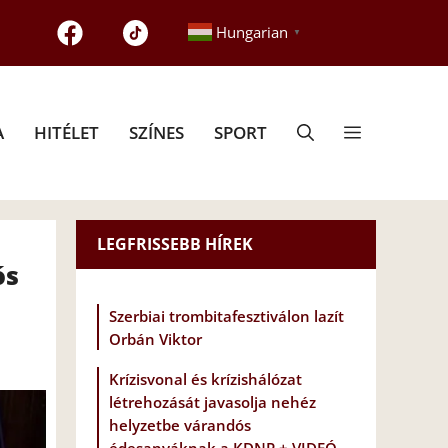
Hungarian
▼
A
HITÉLET
SZÍNES
SPORT
LEGFRISSEBB HÍREK
ós
Szerbiai trombitafesztiválon lazít
Orbán Viktor
Krízisvonal és krízishálózat
létrehozását javasolja nehéz
helyzetbe várandós