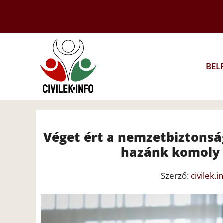
Kilépés
a
tartalomba
BEL
Véget ért a nemzetbiztonság
hazánk komoly 
Szerző:
civilek.i