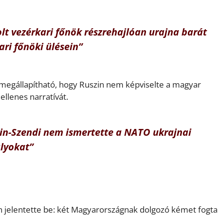
volt vezérkari főnök részrehajlóan urajna barát
ri főnöki ülésein”
int megállapítható, hogy Ruszin nem képviselte a magyar
llenes narratívát.
in-Szendi nem ismertette a NATO ukrajnai
lyokat”
n jelentette be: két Magyarországnak dolgozó kémet fogtak