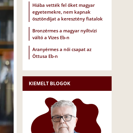
Hiába vették fel őket magyar
egyetemekre, nem kapnak
ösztöndíjat a keresztény fiatalok
Bronzérmes a magyar nyíltvízi
váltó a Vizes Eb-n
Aranyérmes a női csapat az
Öttusa Eb-n
KIEMELT BLOGOK