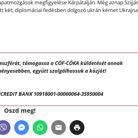
sapatmozgások megfigyelése Kárpátalján. Még aznap Szijjá
ott két, diplomáciai fedésben dolgozó ukrán kémet Ukrajna
ánszférát, támogassa a CÖF-CÖKA küldetését annak
ényesebben, együtt szolgálhassuk a közjót!
CREDIT BANK 10918001-00000064-35950004
Oszd meg!