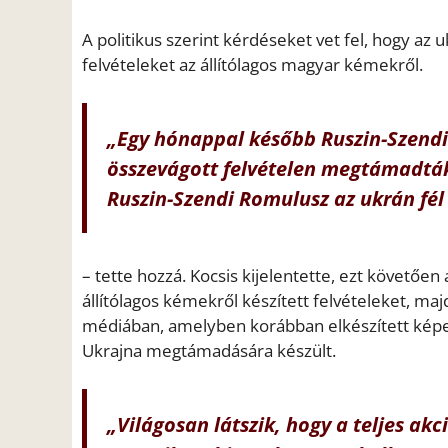
A politikus szerint kérdéseket vet fel, hogy az 
felvételeket az állítólagos magyar kémekről.
„Egy hónappal később Ruszin-Szendi 
összevágott felvételen megtámadták 
Ruszin-Szendi Romulusz az ukrán fél 
– tette hozzá. Kocsis kijelentette, ezt követőe
állítólagos kémekről készített felvételeket, m
médiában, amelyben korábban elkészített képek
Ukrajna megtámadására készült.
„Világosan látszik, hogy a teljes akc