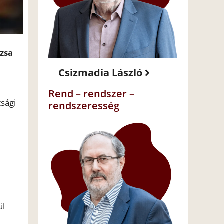
úzsa
Csizmadia László
Rend – rendszer –
sági
rendszeresség
ül