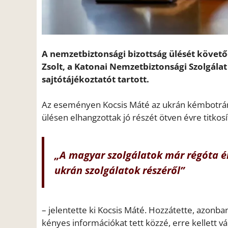
A nemzetbiztonsági bizottság ülését követőe
Zsolt, a Katonai Nemzetbiztonsági Szolgálat
sajtótájékoztatót tartott.
Az eseményen Kocsis Máté az ukrán kémbotrány
ülésen elhangzottak jó részét ötven évre titkosí
„A magyar szolgálatok már régóta ér
ukrán szolgálatok részéről”
– jelentette ki Kocsis Máté. Hozzátette, azonba
kényes információkat tett közzé, erre kellett v