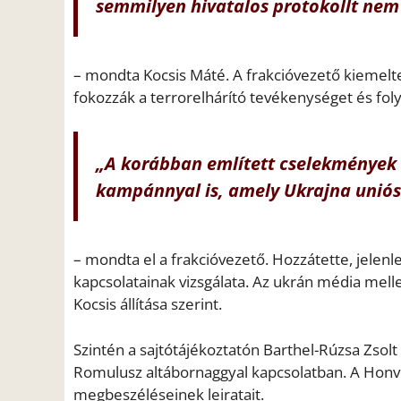
semmilyen hivatalos protokollt nem 
– mondta Kocsis Máté. A frakcióvezető kiemelt
fokozzák a terrorelhárító tevékenységet és foly
„A korábban említett cselekmények 
kampánnyal is, amely Ukrajna uniós
– mondta el a frakcióvezető. Hozzátette, jelenl
kapcsolatainak vizsgálata. Az ukrán média mell
Kocsis állítása szerint.
Szintén a sajtótájékoztatón Barthel-Rúzsa Zsolt 
Romulusz altábornaggyal kapcsolatban. A Honv
megbeszéléseinek leiratait.