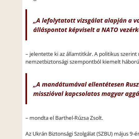
„A lefolytatott vizsgálat alapján a 
álláspontot képviselt a NATO vezérka
– jelentette ki az államtitkár. A politikus szer
nemzetbiztonsági szempontból kiemelt háborúe
„A mandátumával ellentétesen Rusz
misszióval kapcsolatos magyar aggá
– mondta el Barthel-Rúzsa Zsolt.
Az Ukrán Biztonsági Szolgálat (SZBU) május 9-é