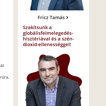
Fricz Tamás
Szakítsunk a
globálisfelmelegedés-
hisztériával és a szén-
dioxid-ellenességgel!
 az
rúra,