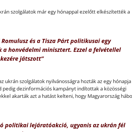
ukrán szolgálatok már egy hónappal ezelőtt elkészítették a
Romulusz és a Tisza Párt politikusai egy
a honvédelmi minisztert. Ezzel a felvétellel
kezére játszott”
n az ukrán szolgálatok nyilvánosságra hozták az egy hónapja
ajd pedig dezinformációs kampányt indítottak a közösségi
kel akarták azt a hatást kelteni, hogy Magyarország hábo
ió politikai lejáratóakció, ugyanis az ukrán fél