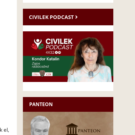
CIVILEK PODCAST
PANTEON
 el,