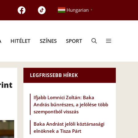
Hungarian
▼
A
HITÉLET
SZÍNES
SPORT
LEGFRISSEBB HÍREK
rint
Ifjabb Lomnici Zoltán: Baka
András bűnrészes, a jelölése több
szempontból visszás
Baka Andrást jelöli köztársasági
elnöknek a Tisza Párt