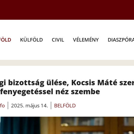
FÖLD
KÜLFÖLD
CIVIL
VÉLEMÉNY
DIASZPÓR
i bizottság ülése, Kocsis Máté sze
fenyegetéssel néz szembe
nfo
2025. május 14.
BELFÖLD