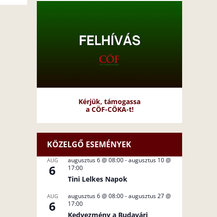
Kérjük, támogassa
a CÖF-CÖKA-t!
KÖZELGŐ ESEMÉNYEK
augusztus 6 @ 08:00
-
augusztus 10 @
AUG
6
17:00
Tini Lelkes Napok
augusztus 6 @ 08:00
-
augusztus 27 @
AUG
6
17:00
Kedvezmény a Budavári