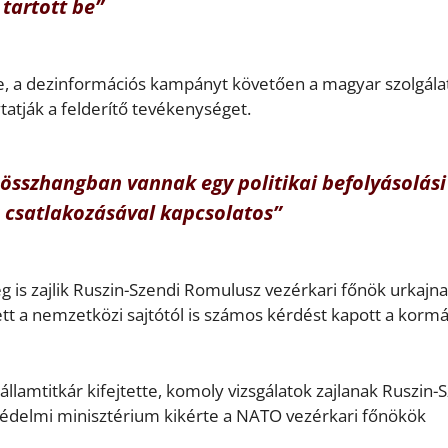
tartott be”
e, a dezinformációs kampányt követően a magyar szolgála
tatják a felderítő tevékenységet.
összhangban vannak egy politikai befolyásolási
 csatlakozásával kapcsolatos”
eg is zajlik Ruszin-Szendi Romulusz vezérkari főnök urkajna
ett a nemzetközi sajtótól is számos kérdést kapott a korm
államtitkár kifejtette, komoly vizsgálatok zajlanak Ruszin-
édelmi minisztérium kikérte a NATO vezérkari főnökök