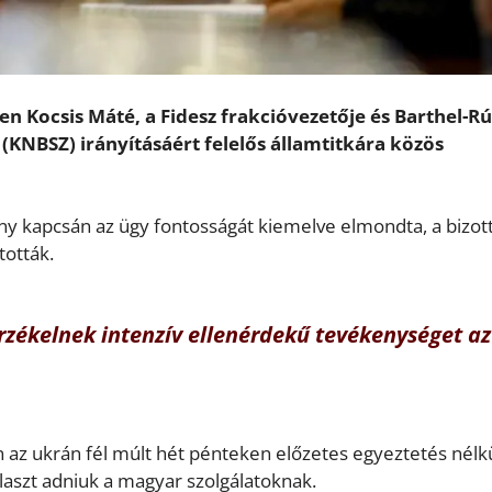
n Kocsis Máté, a Fidesz frakcióvezetője és Barthel-R
 (KNBSZ) irányításáért felelős államtitkára közös
 kapcsán az ügy fontosságát kiemelve elmondta, a bizott
tották.
zékelnek intenzív ellenérdekű tevékenységet az
n az ukrán fél múlt hét pénteken előzetes egyeztetés nélk
álaszt adniuk a magyar szolgálatoknak.