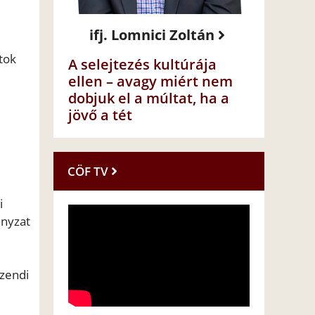
ifj. Lomnici Zoltán
tok
A selejtezés kultúrája
ellen – avagy miért nem
dobjuk el a múltat, ha a
jövő a tét
CÖF TV
i
ányzat
Szendi