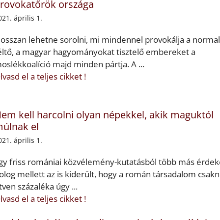
rovokatőrök országa
021. április 1.
osszan lehetne sorolni, mi mindennel provokálja a normal
éltő, a magyar hagyományokat tisztelő embereket a
oslékkoalíció majd minden pártja. A ...
lvasd el a teljes cikket !
em kell harcolni olyan népekkel, akik maguktól
úlnak el
021. április 1.
gy friss romániai közvélemény-kutatásból több más érdek
olog mellett az is kiderült, hogy a román társadalom csa
tven százaléka úgy ...
lvasd el a teljes cikket !