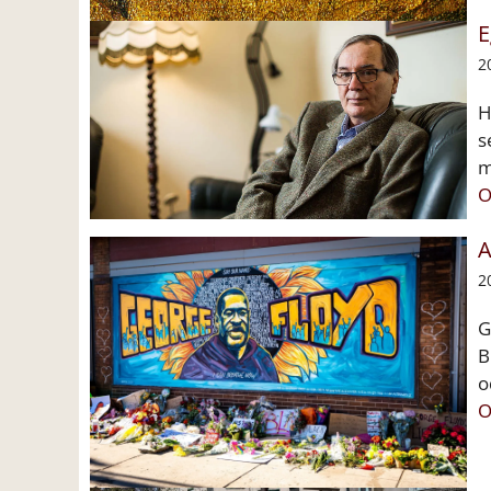
E
2
H
s
m
O
A
2
G
B
o
O