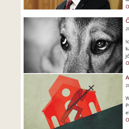
O
Ő
2
I
k
j
O
A
2
W
P
e
O