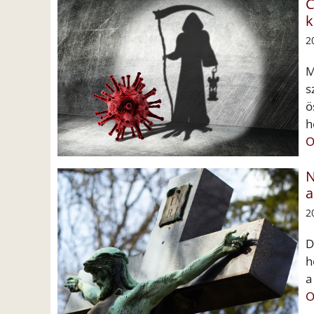
C
k
2
M
s
ö
h
O
N
a
2
D
h
a
O