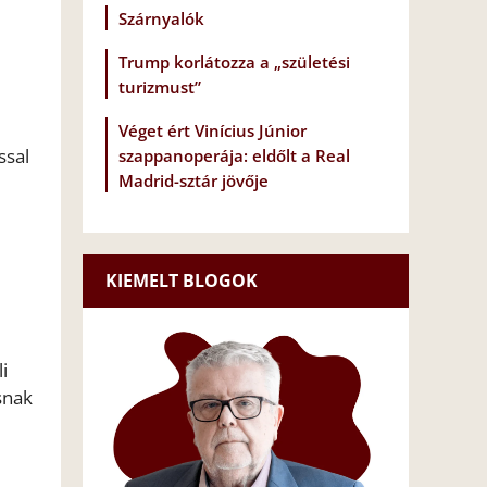
Szárnyalók
Trump korlátozza a „születési
turizmust”
Véget ért Vinícius Júnior
ssal
szappanoperája: eldőlt a Real
Madrid-sztár jövője
KIEMELT BLOGOK
i
snak