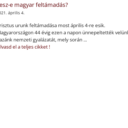
esz-e magyar feltámadás?
021. április 4.
risztus urunk feltámadása most április 4-re esik.
agyarországon 44 évig ezen a napon ünnepeltették velün
azánk nemzeti gyalázatát, mely során ...
lvasd el a teljes cikket !