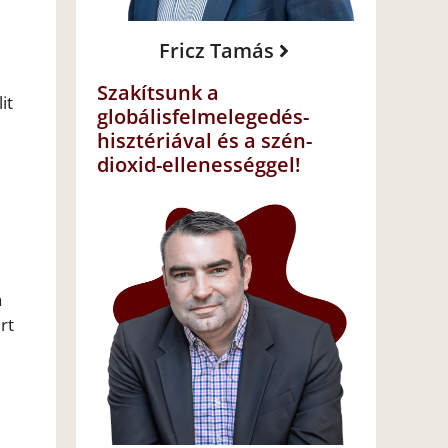
Fricz Tamás
Szakítsunk a
it
globálisfelmelegedés-
hisztériával és a szén-
dioxid-ellenességgel!
a
rt