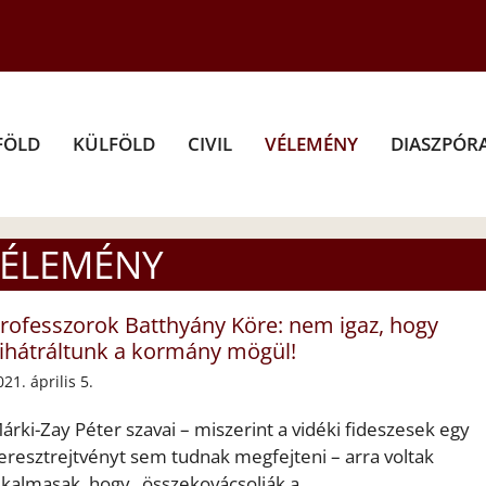
FÖLD
KÜLFÖLD
CIVIL
VÉLEMÉNY
DIASZPÓR
ÉLEMÉNY
rofesszorok Batthyány Köre: nem igaz, hogy
ihátráltunk a kormány mögül!
021. április 5.
árki-Zay Péter szavai – miszerint a vidéki fideszesek egy
eresztrejtvényt sem tudnak megfejteni – arra voltak
lkalmasak, hogy „összekovácsolják a ...