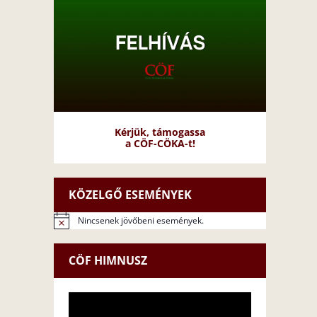
Kérjük, támogassa
a CÖF-CÖKA-t!
KÖZELGŐ ESEMÉNYEK
Nincsenek jövőbeni események.
N
o
t
CÖF HIMNUSZ
i
c
e