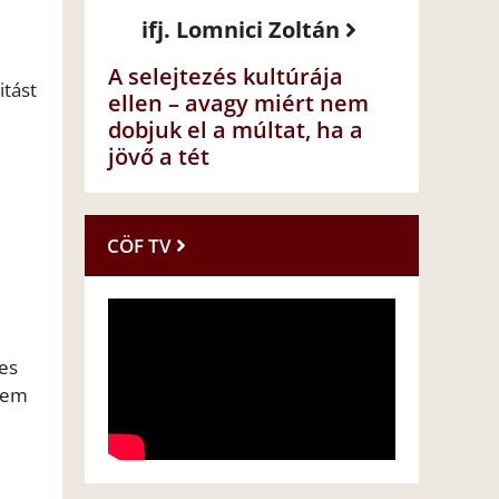
ifj. Lomnici Zoltán
A selejtezés kultúrája
itást
ellen – avagy miért nem
dobjuk el a múltat, ha a
jövő a tét
CÖF TV
es
knem