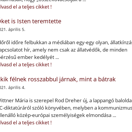
lvasd el a teljes cikket !
ket is Isten teremtette
021. április 5.
dőről időre felbukkan a médiában egy-egy olyan, állatkínzá
apcsolatot hír, amely nem csak az állatvédők, de minden
óérzésű ember kedélyét ...
lvasd el a teljes cikket !
kik félnek rosszabbul járnak, mint a bátrak
021. április 4.
ittner Mária is szerepel Rod Dreher új, a lappangó baloldal
C-diktatúráról szóló könyvében, melyben a kommunizmu
llenálló közép-európai személyiségek elmondása ...
lvasd el a teljes cikket !