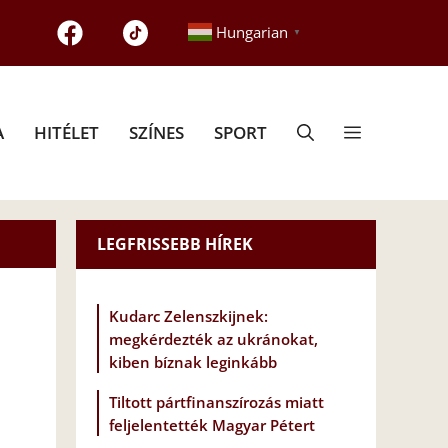
Hungarian
▼
A
HITÉLET
SZÍNES
SPORT
LEGFRISSEBB HÍREK
Kudarc Zelenszkijnek:
megkérdezték az ukránokat,
kiben bíznak leginkább
Tiltott pártfinanszírozás miatt
feljelentették Magyar Pétert