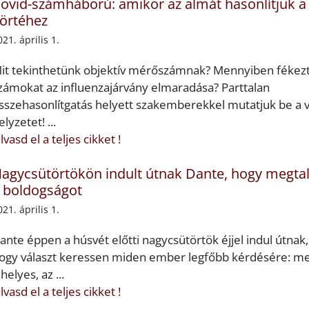
ovid-számháború: amikor az almát hasonlítjuk a
örtéhez
021. április 1.
it tekinthetünk objektív mérőszámnak? Mennyiben fékezt
zámokat az influenzajárvány elmaradása? Parttalan
sszehasonlítgatás helyett szakemberekkel mutatjuk be a v
elyzetet! ...
lvasd el a teljes cikket !
agycsütörtökön indult útnak Dante, hogy megtal
 boldogságot
021. április 1.
ante éppen a húsvét előtti nagycsütörtök éjjel indul útnak,
ogy választ keressen miden ember legfőbb kérdésére: me
 helyes, az ...
lvasd el a teljes cikket !