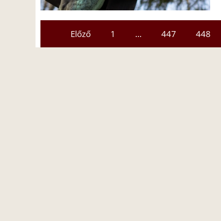
Előző
1
…
447
448