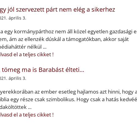
gy jól szervezett párt nem elég a sikerhez
021. április 3.
a egy kormánypárthoz nem áll közel egyetlen gazdasági el
em, ám az ellenzék dúskál a támogatókban, akkor saját
édiaháttér nélkül ...
lvasd el a teljes cikket !
 tömeg ma is Barabást élteti…
021. április 3.
yerekkorában az ember esetleg hajlamos azt hinni, hogy 
iblia egy része csak szimbolikus. Hogy csak a hatás kedvéé
daköltöttek ...
lvasd el a teljes cikket !