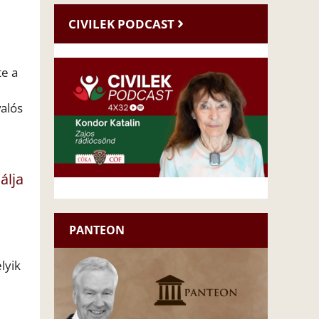
CIVILEK PODCAST
e a
alós
álja
PANTEON
lyik