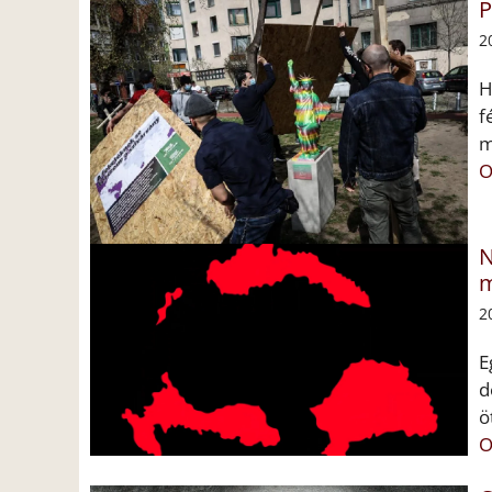
P
2
H
f
m
O
N
m
2
E
d
ö
O