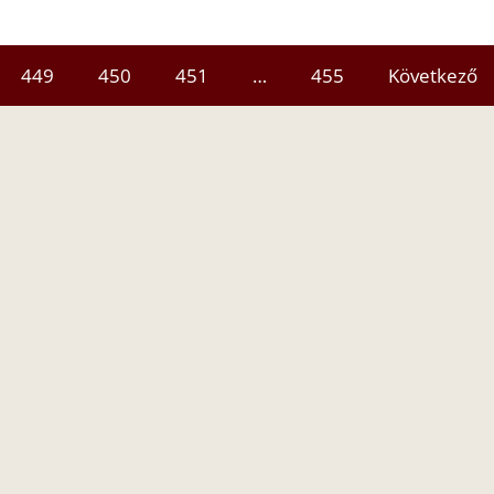
449
450
451
…
455
Következő