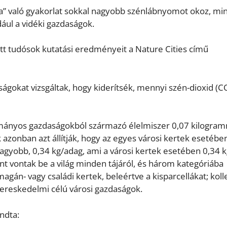
lra” való gyakorlat sokkal nagyobb szénlábnyomot okoz, min
ul a vidéki gazdaságok.
tt tudósok kutatási eredményeit a Nature Cities című
gokat vizsgáltak, hogy kiderítsék, mennyi szén-dioxid (C
mányos gazdaságokból származó élelmiszer 0,07 kilogram
 azonban azt állítják, hogy az egyes városi kertek esetébe
gyobb, 0,34 kg/adag, ami a városi kertek esetében 0,34 k
t vontak be a világ minden tájáról, és három kategóriába
gán- vagy családi kertek, beleértve a kisparcellákat; koll
kereskedelmi célú városi gazdaságok.
ndta: