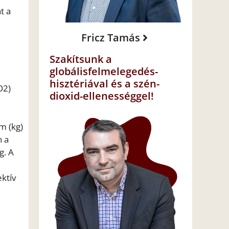
t a
Fricz Tamás
Szakítsunk a
globálisfelmelegedés-
hisztériával és a szén-
O2)
dioxid-ellenességgel!
m (kg)
n a
g. A
ektív