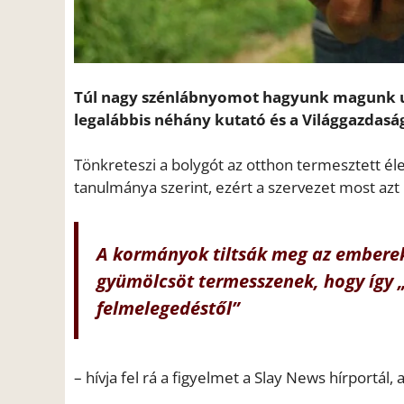
Túl nagy szénlábnyomot hagyunk magunk ut
legalábbis néhány kutató és a Világgazdaság
Tönkreteszi a bolygót az otthon termesztett é
tanulmánya szerint, ezért a szervezet most azt 
A kormányok
tiltsák meg
az emberek
gyümölcsöt termesszenek, hogy így
felmelegedéstől”
– hívja fel rá a figyelmet a Slay News hírportál,