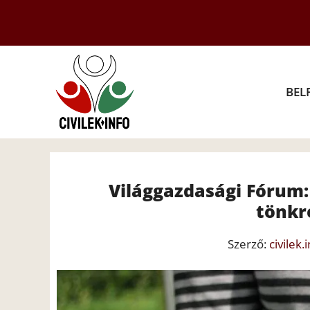
Kilépés
a
tartalomba
BEL
Világgazdasági Fórum:
tönkre
Szerző:
civilek.