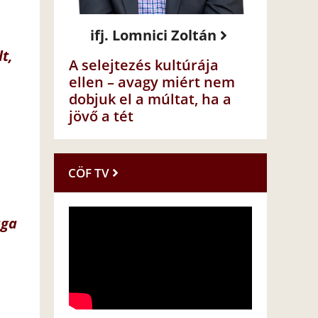
ifj. Lomnici Zoltán
t,
A selejtezés kultúrája
ellen – avagy miért nem
dobjuk el a múltat, ha a
jövő a tét
CÖF TV
aga