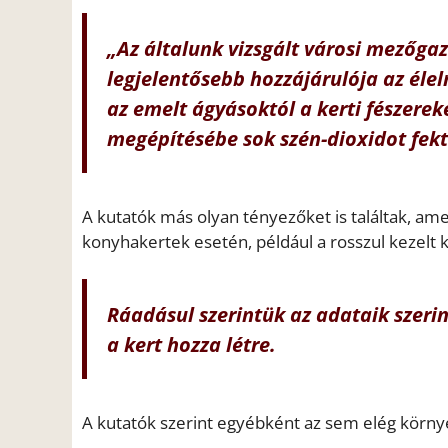
„Az általunk vizsgált városi mezőga
legjelentősebb hozzájárulója az élel
az emelt ágyásoktól a kerti fészere
megépítésébe sok szén-dioxidot fekt
A kutatók más olyan tényezőket is találtak, amel
konyhakertek esetén, például a rosszul kezelt
Ráadásul szerintük az adataik sze
a kert hozza létre.
A kutatók szerint egyébként az sem elég körny