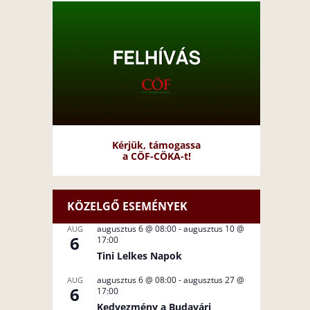
Kérjük, támogassa
a CÖF-CÖKA-t!
KÖZELGŐ ESEMÉNYEK
augusztus 6 @ 08:00
-
augusztus 10 @
AUG
6
17:00
Tini Lelkes Napok
augusztus 6 @ 08:00
-
augusztus 27 @
AUG
6
17:00
Kedvezmény a Budavári