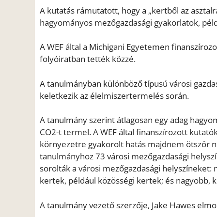
A kutatás rámutatott, hogy a „kertből az aszta
hagyományos mezőgazdasági gyakorlatok, példá
A WEF által a Michigani Egyetemen finanszírozo
folyóiratban tették közzé.
A tanulmányban különböző típusú városi gazdasá
keletkezik az élelmiszertermelés során.
A tanulmány szerint átlagosan egy adag hagyo
CO2-t termel. A WEF által finanszírozott kutatók
környezetre gyakorolt hatás majdnem ötször na
tanulmányhoz 73 városi mezőgazdasági helyszín
sorolták a városi mezőgazdasági helyszíneket: ma
kertek, például közösségi kertek; és nagyobb, 
A tanulmány vezető szerzője, Jake Hawes elmo