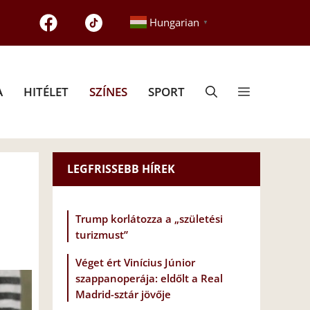
Hungarian
▼
A
HITÉLET
SZÍNES
SPORT
LEGFRISSEBB HÍREK
Trump korlátozza a „születési
turizmust”
Véget ért Vinícius Júnior
szappanoperája: eldőlt a Real
Madrid-sztár jövője