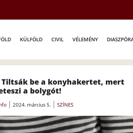
FÖLD
KÜLFÖLD
CIVIL
VÉLEMÉNY
DIASZPÓR
 Tiltsák be a konyhakertet, mert
teszi a bolygót!
info
2024. március 5.
SZÍNES