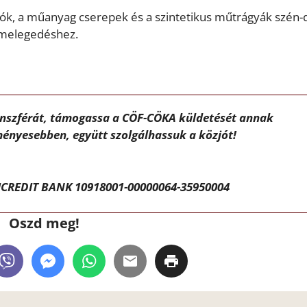
tók, a műanyag cserepek és a szintetikus műtrágyák szén-d
elmelegedéshez.
ánszférát, támogassa a CÖF-CÖKA küldetését annak
ényesebben, együtt szolgálhassuk a közjót!
CREDIT BANK 10918001-00000064-35950004
Oszd meg!