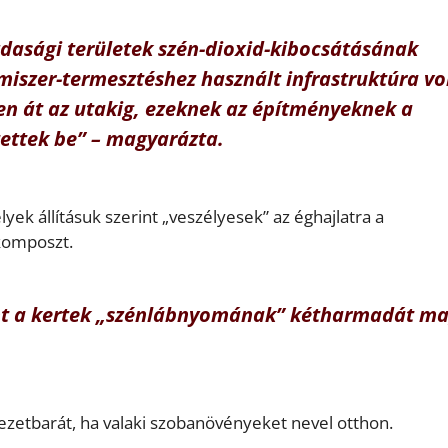
zdasági területek szén-dioxid-kibocsátásának
miszer-termesztéshez használt infrastruktúra vol
ken át az utakig, ezeknek az építményeknek a
ettek be”
– magyarázta.
yek állításuk szerint „veszélyesek” az éghajlatra a
 komposzt.
rint a kertek „szénlábnyomának” kétharmadát m
ezetbarát, ha valaki szobanövényeket nevel otthon.