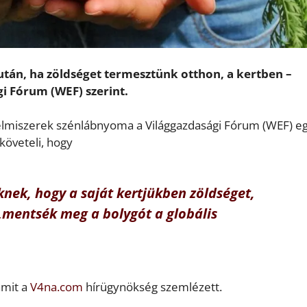
án, ha zöldséget termesztünk otthon, a kertben –
i Fórum (WEF) szerint.
lelmiszerek szénlábnyoma a Világgazdasági Fórum (WEF) eg
követeli, hogy
nek, hogy a saját kertjükben zöldséget,
„mentsék meg a bolygót a globális
 amit a
V4na.com
hírügynökség szemlézett.