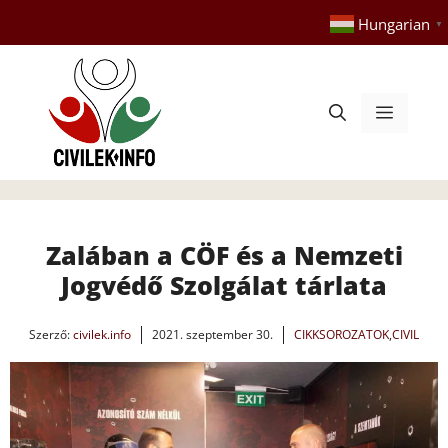
Kilépés
Hungarian
▼
a
tartalomba
Menü
Zalában a CÖF és a Nemzeti
Jogvédő Szolgálat tárlata
Szerző:
civilek.info
2021. szeptember 30.
CIKKSOROZATOK
,
CIVIL