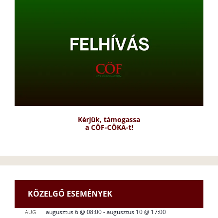
Kérjük, támogassa
a CÖF-CÖKA-t!
KÖZELGŐ ESEMÉNYEK
augusztus 6 @ 08:00
-
augusztus 10 @ 17:00
AUG