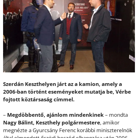
Szerdán Keszthelyen járt az a kamion, amely a
2006-ban történt eseményeket mutatja be, Vérbe
fojtott köztársaság címmel.
–
Megdöbbentő, ajánlom mindenkinek
– mondta
Nagy Bálint, Keszthely polgármestere
, amikor
megnézte a Gyurcsány Ferenc korábbi miniszterelnök
által elmondott őszödi beszéd elhangzása után 2006-