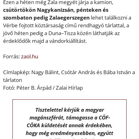
Ezen a héten még Zala megyét járja a kamion,
csütörtökön Nagykanizsán, pénteken és
szombaton pedig Zalaegerszegen
lehet találkozni a
Vérbe fojtott köztársaság című rendhagyó tárlattal, a
jövő héten pedig a Duna–Tisza közén láthatják az
érdeklődők majd a vándorkiállítást.
Forrás:
zaol.hu
Címlapkép: Nagy Bálint, Csótár András és Bába István a
tárlaton
Fotó: Péter B. Árpád / Zalai Hírlap
Tisztelettel kérjük a magyar
magánszférát, támogassa a CÖF-
CÖKA küldetését annak érdekében,
hogy még eredményesebben, együtt