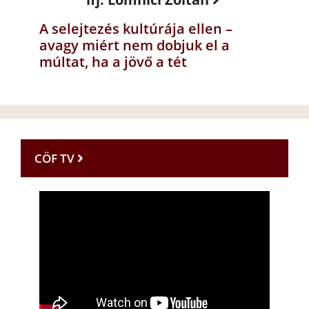
A selejtezés kultúrája ellen –
avagy miért nem dobjuk el a
múltat, ha a jövő a tét
CÖF TV