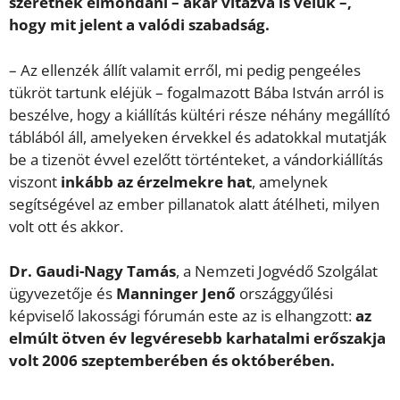
szeretnék elmondani – akár vitázva is velük –,
hogy mit jelent a valódi szabadság.
– Az ellenzék állít valamit erről, mi pedig pengeéles
tükröt tartunk eléjük – fogalmazott Bába István arról is
beszélve, hogy a kiállítás kültéri része néhány megállító
táblából áll, amelyeken érvekkel és adatokkal mutatják
be a tizenöt évvel ezelőtt történteket, a vándorkiállítás
viszont
inkább az érzelmekre hat
, amelynek
segítségével az ember pillanatok alatt átélheti, milyen
volt ott és akkor.
Dr. Gaudi-Nagy Tamás
, a Nemzeti Jogvédő Szolgálat
ügyvezetője és
Manninger Jenő
országgyűlési
képviselő lakossági fórumán este az is elhangzott:
az
elmúlt ötven év legvéresebb karhatalmi erőszakja
volt 2006 szeptemberében és októberében.