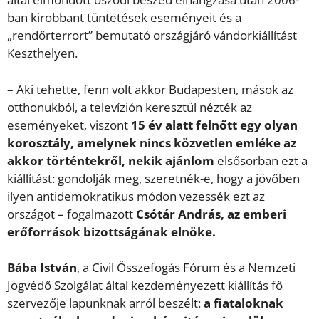
ban kirobbant tüntetések eseményeit és a
„rendőrterrort” bemutató országjáró vándorkiállítást
Keszthelyen.
– Aki tehette, fenn volt akkor Budapesten, mások az
otthonukból, a televízión keresztül nézték az
eseményeket, viszont
15 év alatt felnőtt egy olyan
korosztály, amelynek nincs közvetlen emléke az
akkor történtekről, nekik ajánlom
elsősorban ezt a
kiállítást: gondolják meg, szeretnék-e, hogy a jövőben
ilyen antidemokratikus módon vezessék ezt az
országot – fogalmazott
Csótár András, az emberi
erőforrások bizottságának elnöke.
Bába István
, a Civil Összefogás Fórum és a Nemzeti
Jogvédő Szolgálat által kezdeményezett kiállítás fő
szervezője lapunknak arról beszélt:
a fiataloknak