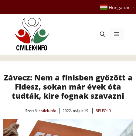
Kilépés
Hungarian
▼
a
tartalomba
Menü
Závecz: Nem a finisben győzött a
Fidesz, sokan már évek óta
tudták, kire fognak szavazni
Szerző:
civilek.info
2022. május 19.
BELFÖLD