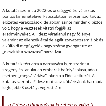
A kutatás szerint a 2022-es országgyűlési választás
pontos kimenetelével kapcsolatban erősen szórtak az
előzetes várakozások, de abban szinte mindenki biztos
volt, hogy a vesztesek vitatni fogják az
eredményeket. A Fidesz váratlanul nagy fölénye,
valamint az ellenzék által delegált szavazatszámlálók és
a külföldi megfigyelők nagy száma gyengítette az
„elcsalták a szavazást” narratívát.
A kutatás kitért arra a narratívára is, miszerint a
szegény és tanulatlan emberek befolyásolása, adott
esetben „megvásárlása”, okozta a Fidesz sikerét. A
kutatás szerint a Fidesz mai szavazóbázisának harmada
legfeljebb 8 osztályt végzett, ám
a Fidesz a diplomások körében is győzött.