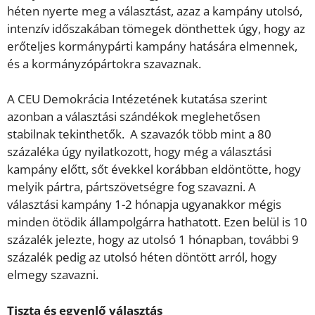
héten nyerte meg a választást, azaz a kampány utolsó,
intenzív időszakában tömegek dönthettek úgy, hogy az
erőteljes kormánypárti kampány hatására elmennek,
és a kormányzópártokra szavaznak.
A CEU Demokrácia Intézetének kutatása szerint
azonban a választási szándékok meglehetősen
stabilnak tekinthetők. A szavazók több mint a 80
százaléka úgy nyilatkozott, hogy még a választási
kampány előtt, sőt évekkel korábban eldöntötte, hogy
melyik pártra, pártszövetségre fog szavazni. A
választási kampány 1-2 hónapja ugyanakkor mégis
minden ötödik állampolgárra hathatott. Ezen belül is 10
százalék jelezte, hogy az utolsó 1 hónapban, további 9
százalék pedig az utolsó héten döntött arról, hogy
elmegy szavazni.
Tiszta és egyenlő választás