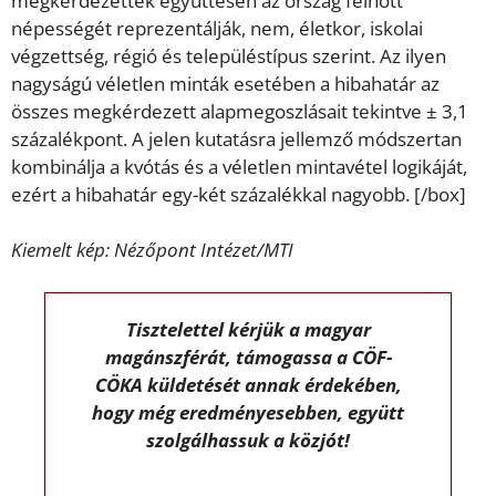
megkérdezettek együttesen az ország felnőtt
népességét reprezentálják, nem, életkor, iskolai
végzettség, régió és településtípus szerint. Az ilyen
nagyságú véletlen minták esetében a hibahatár az
összes megkérdezett alapmegoszlásait tekintve ± 3,1
százalékpont. A jelen kutatásra jellemző módszertan
kombinálja a kvótás és a véletlen mintavétel logikáját,
ezért a hibahatár egy-két százalékkal nagyobb. [/box]
Kiemelt kép: Nézőpont Intézet/MTI
Tisztelettel kérjük a magyar
magánszférát, támogassa a CÖF-
CÖKA küldetését annak érdekében,
hogy még eredményesebben, együtt
szolgálhassuk a közjót!