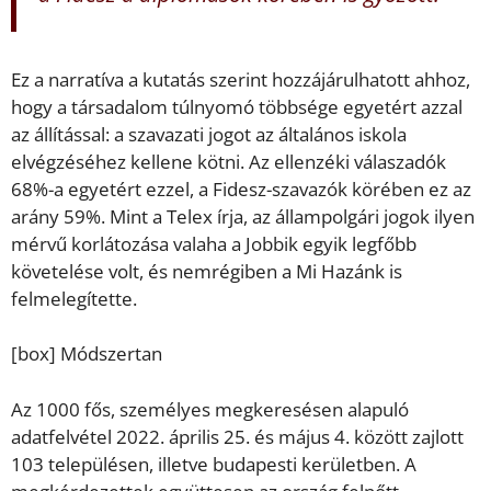
Ez a narratíva a kutatás szerint hozzájárulhatott ahhoz,
hogy a társadalom túlnyomó többsége egyetért azzal
az állítással: a szavazati jogot az általános iskola
elvégzéséhez kellene kötni. Az ellenzéki válaszadók
68%-a egyetért ezzel, a Fidesz-szavazók körében ez az
arány 59%. Mint a Telex írja, az állampolgári jogok ilyen
mérvű korlátozása valaha a Jobbik egyik legfőbb
követelése volt, és nemrégiben a Mi Hazánk is
felmelegítette.
[box] Módszertan
Az 1000 fős, személyes megkeresésen alapuló
adatfelvétel 2022. április 25. és május 4. között zajlott
103 településen, illetve budapesti kerületben. A