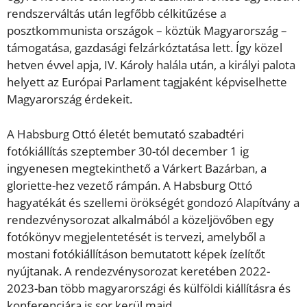
rendszerváltás után legfőbb célkitűzése a
posztkommunista országok – köztük Magyarország –
támogatása, gazdasági felzárkóztatása lett. Így közel
hetven évvel apja, IV. Károly halála után, a királyi palota
helyett az Európai Parlament tagjaként képviselhette
Magyarország érdekeit.
A Habsburg Ottó életét bemutató szabadtéri
fotókiállítás szeptember 30-tól december 1 ig
ingyenesen megtekinthető a Várkert Bazárban, a
gloriette-hez vezető rámpán. A Habsburg Ottó
hagyatékát és szellemi örökségét gondozó Alapítvány a
rendezvénysorozat alkalmából a közeljövőben egy
fotókönyv megjelentetését is tervezi, amelyből a
mostani fotókiállításon bemutatott képek ízelítőt
nyújtanak. A rendezvénysorozat keretében 2022-
2023-ban több magyarországi és külföldi kiállításra és
konferenciára is sor kerül majd.