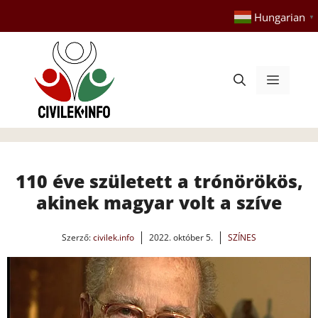
Kilépés
Hungarian
▼
a
tartalomba
Menü
110 éve született a trónörökös,
akinek magyar volt a szíve
Szerző:
civilek.info
2022. október 5.
SZÍNES