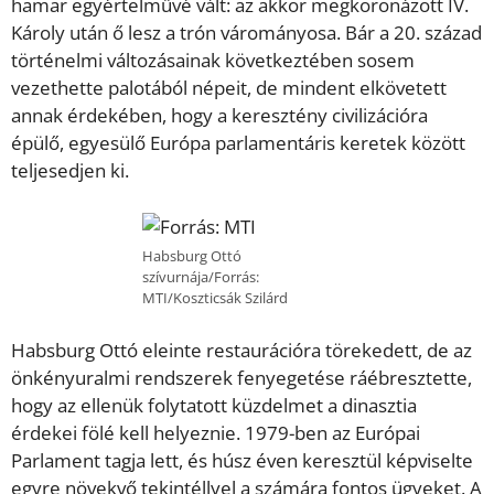
hamar egyértelművé vált: az akkor megkoronázott IV.
Károly után ő lesz a trón várományosa. Bár a 20. század
történelmi változásainak következtében sosem
vezethette palotából népeit, de mindent elkövetett
annak érdekében, hogy a keresztény civilizációra
épülő, egyesülő Európa parlamentáris keretek között
teljesedjen ki.
Habsburg Ottó
szívurnája/Forrás:
MTI/Koszticsák Szilárd
Habsburg Ottó eleinte restaurációra törekedett, de az
önkényuralmi rendszerek fenyegetése ráébresztette,
hogy az ellenük folytatott küzdelmet a dinasztia
érdekei fölé kell helyeznie. 1979-ben az Európai
Parlament tagja lett, és húsz éven keresztül képviselte
egyre növekvő tekintéllyel a számára fontos ügyeket. A