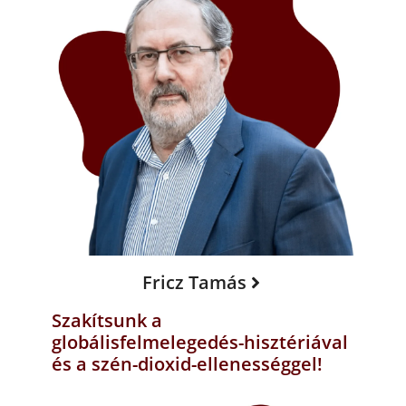
Fricz Tamás
Szakítsunk a
globálisfelmelegedés-hisztériával
és a szén-dioxid-ellenességgel!