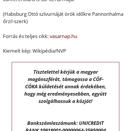
(Habsburg Ottó szívurnáját örök időkre Pannonhalma
őrzi!-szerk)
Forrás és teljes cikk:
vasarnap.hu
Kiemelt kép: Wikipédia/NVP
Tisztelettel kérjük a magyar
magánszférát, támogassa a CÖF-
CÖKA küldetését annak érdekében,
hogy még eredményesebben, együtt
szolgálhassuk a közjót!
Bankszámlaszámunk: UNICREDIT
BANK 10918001-00000064-35950004