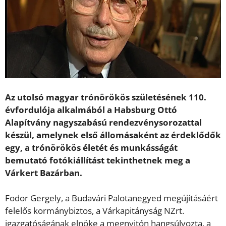
Az utolsó magyar trónörökös születésének 110.
évfordulója alkalmából a Habsburg Ottó
Alapítvány nagyszabású rendezvénysorozattal
készül, amelynek első állomásaként az érdeklődők
egy, a trónörökös életét és munkásságát
bemutató fotókiállítást tekinthetnek meg a
Várkert Bazárban.
Fodor Gergely, a Budavári Palotanegyed megújításáért
felelős kormánybiztos, a Várkapitányság NZrt.
igazgatóságának elnöke a megnyitón hangsúlyozta, a