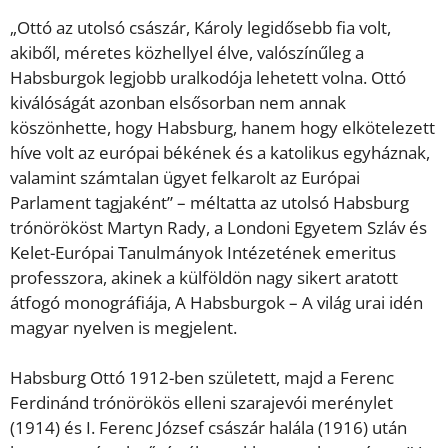
„Ottó az utolsó császár, Károly legidősebb fia volt,
akiből, méretes közhellyel élve, valószínűleg a
Habsburgok legjobb uralkodója lehetett volna. Ottó
kiválóságát azonban elsősorban nem annak
köszönhette, hogy Habsburg, hanem hogy elkötelezett
híve volt az európai békének és a katolikus egyháznak,
valamint számtalan ügyet felkarolt az Európai
Parlament tagjaként” – méltatta az utolsó Habsburg
trónörököst Martyn Rady, a Londoni Egyetem Szláv és
Kelet-Európai Tanulmányok Intézetének emeritus
professzora, akinek a külföldön nagy sikert aratott
átfogó monográfiája, A Habsburgok – A világ urai idén
magyar nyelven is megjelent.
Habsburg Ottó 1912-ben született, majd a Ferenc
Ferdinánd trónörökös elleni szarajevói merénylet
(1914) és I. Ferenc József császár halála (1916) után